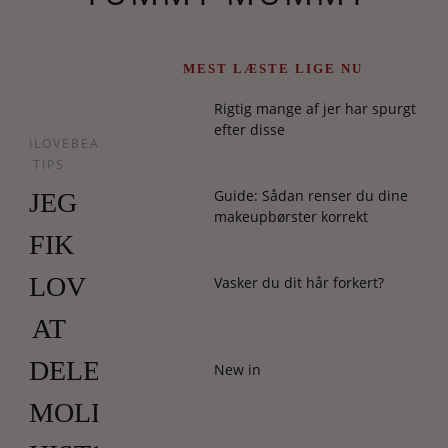
MEST LÆSTE LIGE NU
Rigtig mange af jer har spurgt
efter disse
ILOVEBEAUTY
TIPS
Guide: Sådan renser du dine
JEG
makeupbørster korrekt
FIK
LOV
Vasker du dit hår forkert?
AT
DELE
New in
MOLLYS