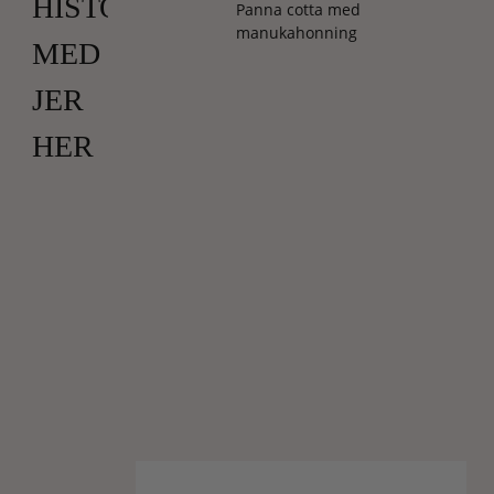
HISTORIE
Panna cotta med
manukahonning
MED
JER
HER
Forleden
skrev
jeg
om
oxytocin,
som
jeg
personligt
er
meget
optaget
af.