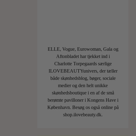
Både
vigtigheden
for
vores
sundhed
og
ELLE, Vogue, Eurowoman, Gala og
velvære,
Aftonbladet har tjekket ind i
og
Charlotte Torpegaards særlige
at
ILOVEBEAUTYunivers, der tæller
dufte
både skønhedsblog, bøger, sociale
kan
medier og den helt unikke
medvirke
skønhedsboutique i en af de små
til
berømte pavilloner i Kongens Have i
at…
København. Besøg os også online på
shop.ilovebeauty.dk.
LÆS
MERE