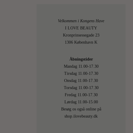
på
hyldern
hos
Velkommen i Kongens Have
os,
I LOVE BEAUTY
skal
Kronprinsessegade 23
bunde
1306 København K
i
både
Åbningstider
kærligh
Mandag 11.00-17.30
til…
Tirsdag 11.00-17.30
Onsdag 11.00-17.30
LÆS
MERE
Torsdag 11.00-17.30
Fredag 11.00-17.30
Lørdag 11.00-15.00
28
On
Besøg os også online på
shop.ilovebeauty.dk
MAY