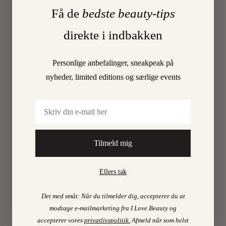
Få de
bedste beauty-tips
10
On
direkte i indbakken
MAY
Personlige anbefalinger, sneakpeak på
2020
nyheder, limited editions og særlige events
Email
0
Tilmeld mig
Ellers tak
Det med småt: Når du tilmelder dig, accepterer du at
modtage e-mailmarketing fra I Love Beauty og
ILOVEB
accepterer vores
privatlivspolitik
.
Afmeld når som helst
TIPS