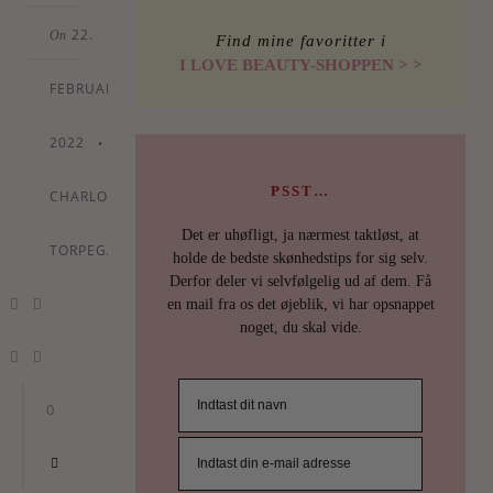
22.
On
Find mine favoritter i
I LOVE BEAUTY-SHOPPEN > >
FEBRUARY
2022
•
By
PSST…
CHARLOTTE
Det er uhøfligt, ja nærmest taktløst, at
TORPEGAARD
holde de bedste skønhedstips for sig selv.
Derfor deler vi selvfølgelig ud af dem. Få
en mail fra os det øjeblik, vi har opsnappet
noget, du skal vide.
0