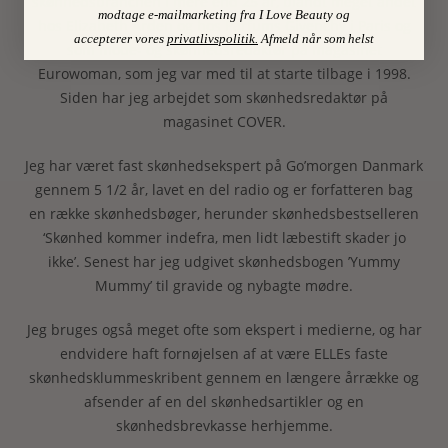
skønhedsbranchen i mere end 25 år, blandt meget andet
modtage e-mailmarketing fra I Love Beauty og
hos Elizabeth Arden og hos Parfums Givenchy i Paris og
accepterer vores
privatlivspolitik
.
Afmeld når som helst
som mode- og skønhedsredaktør på magasinet
Eurowoman, som jeg var med til at starte tilbage i 1998.
Siden har jeg arbejdet som skønhedsredaktør på
magasinet COVER.
Jeg har været fast skønhedsekspert på Go’morgen Danmark
gennem 5 1/2 år, lavet en del radio og er forfatteren bag
en række skønhedsbøger, herunder skønhedsbestselleren
‘Skønhed kommer indefra, men lidt læbestift skader jo
ikke’. Senest har jeg udgivet skønhedsbogen ’Yummy
Mummy’ til gravide og nybagte mødre.
Jeg bruges også meget ofte som ekspert i medierne, og har
endvidere haft fornøjelsen af at være ELLEs faste
skønhedsklummeskribent gennem en længere årrække og
afsender af en del skønhedsartikler og en
skønhedsbrevkasse herhjemme.