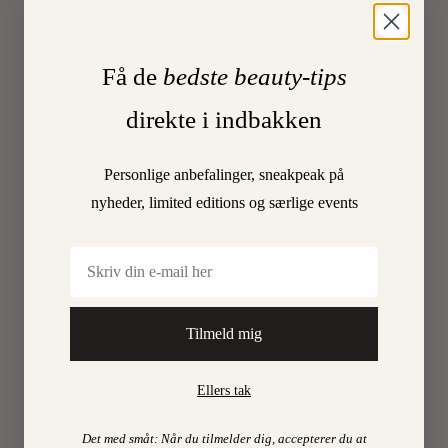
Få de
bedste beauty-tips
direkte i indbakken
Personlige anbefalinger, sneakpeak på
nyheder, limited editions og særlige events
Email
Tilmeld mig
OM CHARLOTTE
Ellers tak
ILOVEBEAUTY blev lanceret i maj 2009 af undertegnede,
Charlotte Torpegaard. Jeg har haft næsen nede i
Det med småt: Når du tilmelder dig, accepterer du at