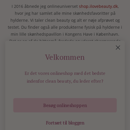
I 2016 åbnede jeg onlineuniverset
shop.ilovebeauty.dk
,
hvor jeg har samlet alle mine skønhedsfavoritter på
hylderne. Vi taler clean beauty og alt er nøje afprøvet og
testet. Du finder også alle produkterne fysisk på hylderne i
min lille skønhedspavillon i Kongens Have i København.
Det er en af de bittesmå, fredede og yderst charmerende
pavilloner langs Kongens Have i Kronprinsessegade 23.
Velkommen
De bedste hilsner Charlotte
Er det vores onlineshop med det bedste
I LOVE BEAUTY
indenfor
clean beauty, du leder efter?
Besøg onlineshoppen
ILOVEBEAUTY.DK - ALL RIGHTS RESERVED -
2012
Fortsæt til bloggen