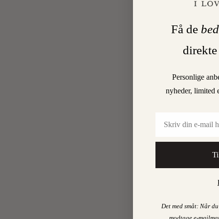
Få de
bed
direkte
Personlige anb
nyheder, limited 
Email
Ti
Det med småt: Når du 
modtage e-mailmar