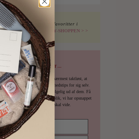
Find mine favoritter i
I LOVE BEAUTY-SHOPPEN > >
PSST…
Det er uhøfligt, ja nærmest taktløst, at
holde de bedste skønhedstips for sig selv.
Derfor deler vi selvfølgelig ud af dem. Få
en mail fra os det øjeblik, vi har opsnappet
noget, du skal vide.