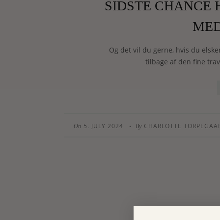
SIDSTE CHANCE 
MED
Og det vil du gerne, hvis du elske
tilbage af den fine tra
5. JULY 2024
CHARLOTTE TORPEGAA
•
On
By