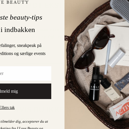
FÅ LIDT EKSTRA MED I
POSEN)
ste beauty-tips
 i indbakken
NOTE: Vær opmærksom på at gaven bliver lagt
automatisk og synligt i din kurv, når du shopper for…
efalinger, sneakpeak på
LÆS MERE
editions og særlige events
0
21. MAY 2022
On
lmeld mig
HOLD ØJE MED
Ellers tak
HVIS DU IKKE NÅEDE DET
SIDST
tilmelder dig, accepterer du at
keting fra I Love Beauty og