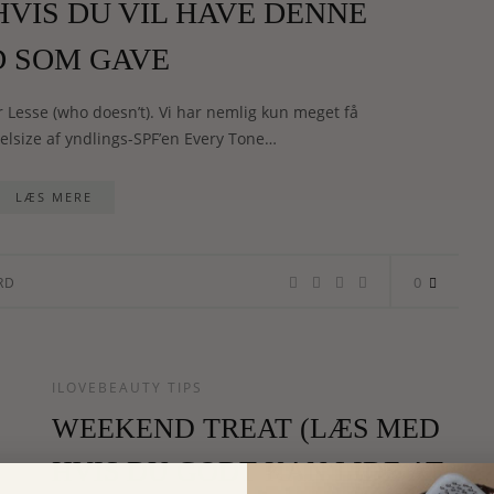
HVIS DU VIL HAVE DENNE
 SOM GAVE
r Lesse (who doesn’t). Vi har nemlig kun meget få
velsize af yndlings-SPF’en Every Tone…
LÆS MERE
0
RD
ILOVEBEAUTY TIPS
WEEKEND TREAT (LÆS MED
HVIS DU GODT KAN LIDE AT