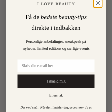
ØJE
MED
LIL
Få de
bedste beauty-tips
SKY
direkte i indbakken
GIK
Personlige anbefalinger, sneakpeak på
MOR
nyheder, limited editions og særlige events
Savner
Email
du
et
lille
meditati
Tilmeld mig
kreaproj
i
Ellers tak
disse
dage,
Det med småt: Når du tilmelder dig, accepterer du at
så