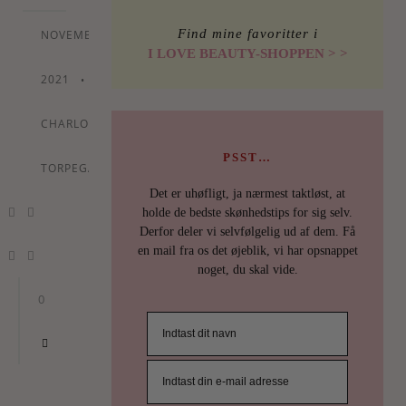
Find mine favoritter i
NOVEMBER
I LOVE BEAUTY-SHOPPEN > >
2021
•
By
CHARLOTTE
PSST…
TORPEGAARD
Det er uhøfligt, ja nærmest taktløst, at
holde de bedste skønhedstips for sig selv.
Derfor deler vi selvfølgelig ud af dem. Få
en mail fra os det øjeblik, vi har opsnappet
noget, du skal vide.
0
ILOVEB
TIPS