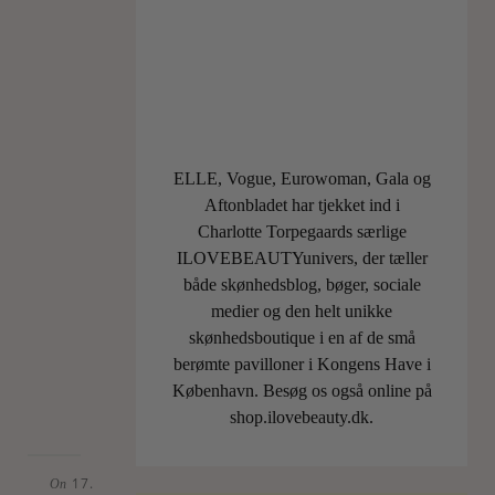
nemlig
lanceret
i
Paris
allerede
for
et
ELLE, Vogue, Eurowoman, Gala og
par
Aftonbladet har tjekket ind i
uger
Charlotte Torpegaards særlige
siden
ILOVEBEAUTYunivers, der tæller
og
både skønhedsblog, bøger, sociale
er
medier og den helt unikke
de…
skønhedsboutique i en af de små
berømte pavilloner i Kongens Have i
LÆS
København. Besøg os også online på
MERE
shop.ilovebeauty.dk.
17.
On