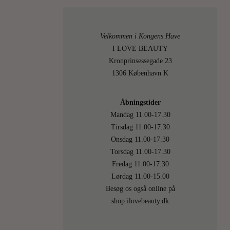
er
mange,
der
Velkommen i Kongens Have
har
I LOVE BEAUTY
ventet
Kronprinsessegade 23
længe
1306 København K
og
tålmodig
Åbningstider
på
Mandag 11.00-17.30
Kure
Tirsdag 11.00-17.30
Bazaars
Onsdag 11.00-17.30
fine
Torsdag 11.00-17.30
lyse
Fredag 11.00-17.30
blå
Lørdag 11.00-15.00
Sereno.
Besøg os også online på
Og…
shop.ilovebeauty.dk
LÆS
MERE