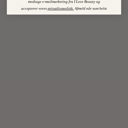
modtage e-mailmarketing fra I Love Beauty og
iler
accepterer vores
privatlivspolitik
.
Afmeld når som helst
vi
fluks
med
hjælp.
På
de
sociale…
LÆS
MERE
21
On
APRIL
2020