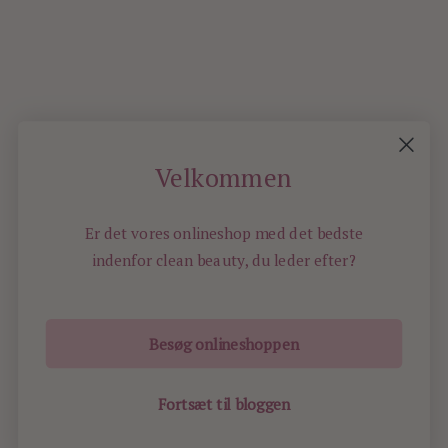
0
Velkommen
Er det vores onlineshop med det bedste
indenfor
clean beauty, du leder efter?
Besøg onlineshoppen
ILOVEBEAUTY.DK - ALL RIGHTS RESERVED -
2019
Fortsæt til bloggen