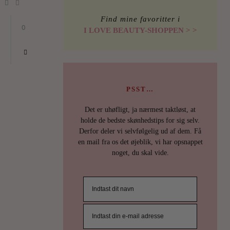
Find mine favoritter i
0
I LOVE BEAUTY-SHOPPEN > >
ILOVEB
TIPS
PSST…
JO,
Det er uhøfligt, ja nærmest taktløst, at
DET
holde de bedste skønhedstips for sig selv.
Derfor deler vi selvfølgelig ud af dem. Få
HED
en mail fra os det øjeblik, vi har opsnappet
noget, du skal vide.
SEL
EN
HAN
NÅR