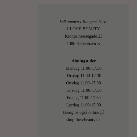
gange,
for
det
Velkommen i Kongens Have
er
I LOVE BEAUTY
–
Kronprinsessegade 23
hånden
1306 København K
LÆS
Åbningstider
MERE
Mandag 11.00-17.30
Tirsdag 11.00-17.30
Onsdag 11.00-17.30
4.
On
Torsdag 11.00-17.30
FEBR
Fredag 11.00-17.30
Lørdag 11.00-15.00
2021
Besøg os også online på
shop.ilovebeauty.dk