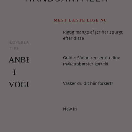
MEST LÆSTE LIGE NU
Rigtig mange af jer har spurgt
efter disse
ILOVEBEAUTY
TIPS
Guide: Sådan renser du dine
ANBEFALET
makeupbørster korrekt
I
VOGUE
Vasker du dit hår forkert?
Det
er
New in
ikke
det
mest