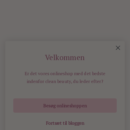
0
Velkommen
OLDER
POSTS
Er det vores onlineshop med det bedste
indenfor
clean beauty, du leder efter?
Besøg onlineshoppen
ILOVEBEAUTY.DK - ALL RIGHTS RESERVED -
2020
Fortsæt til bloggen