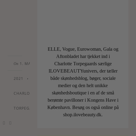
ærgerlig
Tequila-
brandert…
LÆS
MERE
ELLE, Vogue, Eurowoman, Gala og
Aftonbladet har tjekket ind i
1. MAY
Charlotte Torpegaards særlige
On
ILOVEBEAUTYunivers, der tæller
både skønhedsblog, bøger, sociale
2021
•
By
medier og den helt unikke
skønhedsboutique i en af de små
CHARLOTTE
berømte pavilloner i Kongens Have i
København. Besøg os også online på
TORPEGAARD
shop.ilovebeauty.dk.