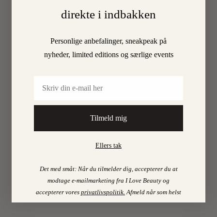
direkte i indbakken
0
Personlige anbefalinger, sneakpeak på
nyheder, limited editions og særlige events
Email
ILOVEB
TIPS
Tilmeld mig
DET
Ellers tak
FIN
OMS
Det med småt: Når du tilmelder dig, accepterer du at
modtage e-mailmarketing fra I Love Beauty og
Hvis
accepterer vores
privatlivspolitik
.
Afmeld når som helst
der
er