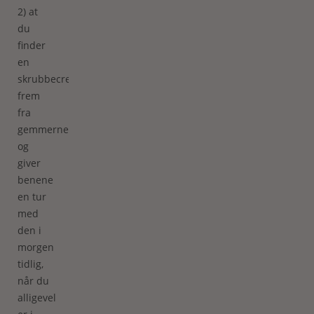
2) at
du
finder
en
skrubbecreme
frem
fra
gemmerne
og
giver
benene
en tur
med
den i
morgen
tidlig,
når du
alligevel