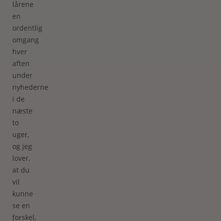
lårene
en
ordentlig
omgang
hver
aften
under
nyhederne
i de
næste
to
uger,
og jeg
lover,
at du
vil
kunne
se en
forskel,