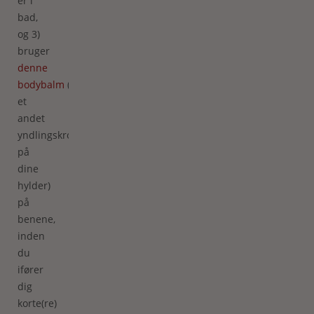
er i
bad,
og 3)
bruger
denne
bodybalm
(eller
et
andet
yndlingskropsprodukt
på
dine
hylder)
på
benene,
inden
du
ifører
dig
korte(re)