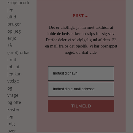
kropsprodukter,
jeg
PSST…
altid
bruger
Det er uhøfligt, ja nærmest taktløst, at
op. Jeg
holde de bedste skønhedstips for sig selv.
er jo
Derfor deler vi selvfølgelig ud af dem. Få
så
en mail fra os det øjeblik, vi har opsnappet
(snot)forkælet
noget, du skal vide.
i mit
job, at
jeg kan
vælge
og
vrage,
og ofte
TILMELD
kaster
jeg
mig
over