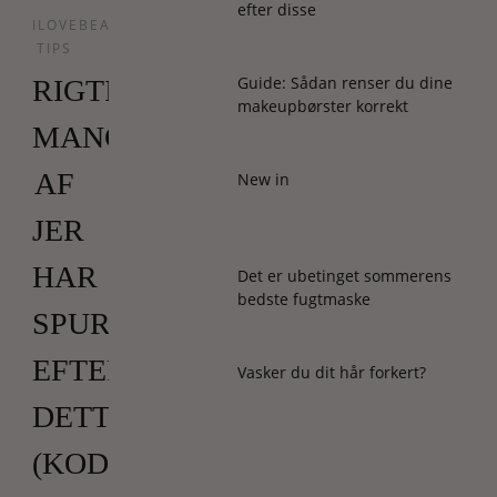
efter disse
ILOVEBEAUTY
TIPS
Guide: Sådan renser du dine
RIGTIG
makeupbørster korrekt
MANGE
AF
New in
JER
HAR
Det er ubetinget sommerens
bedste fugtmaske
SPURGT
EFTER
Vasker du dit hår forkert?
DETTE
(KODEORD: