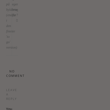
på
egentlig
hylderne
brug
(endda
for?
i
den
fineste
'to
go'
version)
NO
COMMENTS
LEAVE
A
REPLY
You