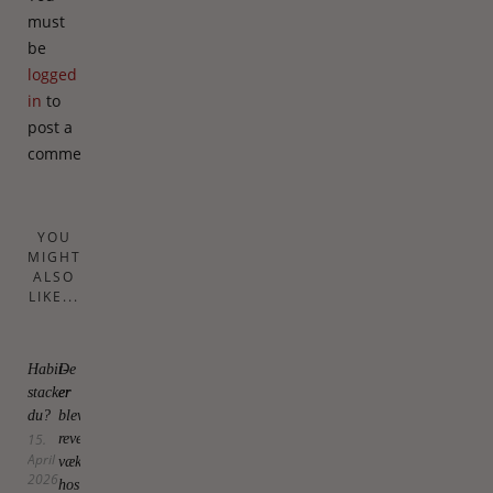
must
be
logged
in
to
post a
comment.
YOU
MIGHT
ALSO
LIKE...
Habit-
De
stacker
er
du?
blevet
15.
revet
April
væk
2026
hos