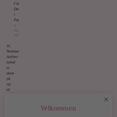
Cosmic
Dealer
i
Paris
8.
October
2025
Jo,
Westman
Ateliers
nyhed
er
skam
på
vej
til
os
25.
June
Velkommen
2026