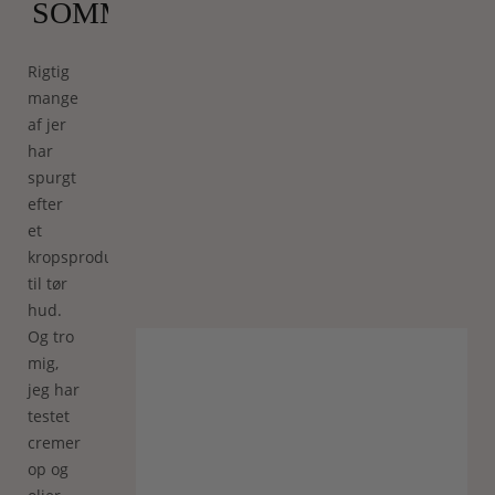
SOMMERBEN)
Rigtig
mange
af jer
har
spurgt
efter
et
kropsprodukt
til tør
hud.
Og tro
mig,
jeg har
testet
cremer
op og