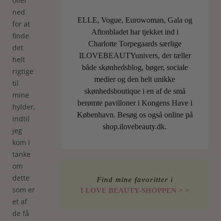
olier
ned
ELLE, Vogue, Eurowoman, Gala og
for at
Aftonbladet har tjekket ind i
finde
Charlotte Torpegaards særlige
det
ILOVEBEAUTYunivers, der tæller
helt
både skønhedsblog, bøger, sociale
rigtige
medier og den helt unikke
til
skønhedsboutique i en af de små
mine
berømte pavilloner i Kongens Have i
hylder,
København. Besøg os også online på
indtil
shop.ilovebeauty.dk.
jeg
kom i
tanke
om
dette
Find mine favoritter i
som er
I LOVE BEAUTY-SHOPPEN > >
et af
de få