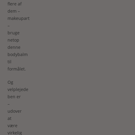
flere af
dem –
makeupartisterne
–
bruge
netop
denne
bodybalm
til
formålet.
Og
velplejede
ben er
–
udover
at
være
virkelig