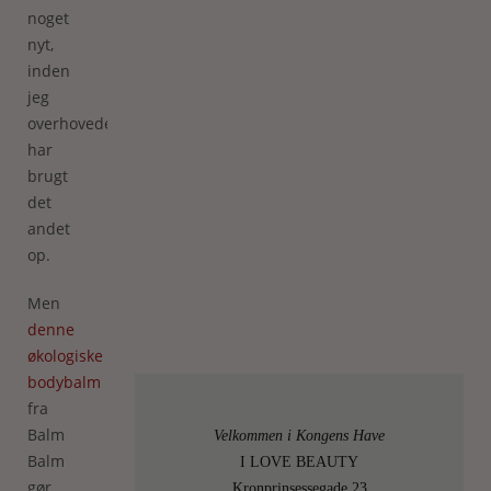
noget
nyt,
inden
jeg
overhovedet
har
brugt
det
andet
op.
Men
denne
økologiske
bodybalm
fra
Balm
Velkommen i Kongens Have
Balm
I LOVE BEAUTY
gør
Kronprinsessegade 23