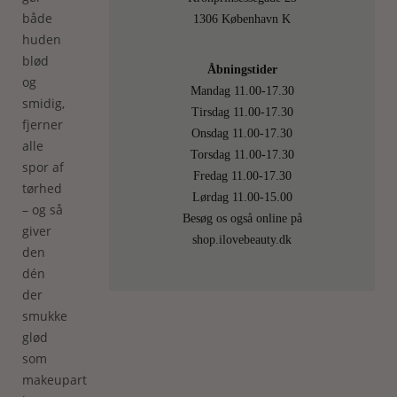
både
1306 København K
huden
blød
Åbningstider
og
Mandag 11.00-17.30
smidig,
Tirsdag 11.00-17.30
fjerner
Onsdag 11.00-17.30
alle
Torsdag 11.00-17.30
spor af
Fredag 11.00-17.30
tørhed
Lørdag 11.00-15.00
– og så
Besøg os også online på
giver
shop.ilovebeauty.dk
den
dén
der
smukke
glød
som
makeupartisterne