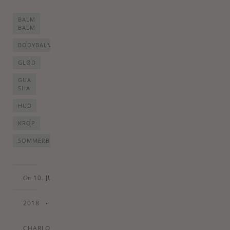
BALM
BALM
BODYBALM
GLØD
GUA
SHA
HUD
KROP
SOMMERBEN
10. JUNE
On
2018
•
By
CHARLOTTE