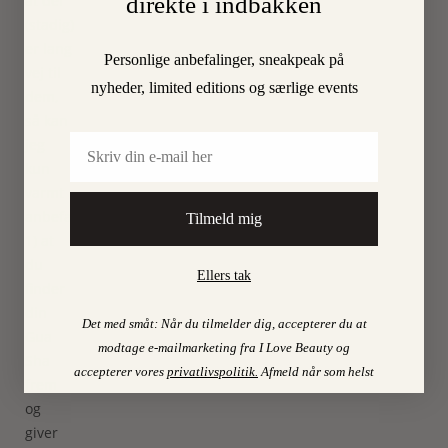
direkte i indbakken
at der
(stadig)
er lang
Personlige anbefalinger, sneakpeak på
vej til
nyheder, limited editions og særlige events
dem,
så kan
Email
jeg
kun
varmt
anbefale
Tilmeld mig
1) at
du
Ellers tak
finder
din
Det med småt: Når du tilmelder dig, accepterer du at
Gua
modtage e-mailmarketing fra I Love Beauty og
Sha
accepterer vores
privatlivspolitik
.
Afmeld når som helst
frem
og
giver