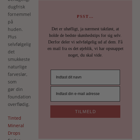
dugfrisk
fornemmelse
PSST…
på
huden.
Det er uhøfligt, ja nærmest taktløst, at
holde de bedste skønhedstips for sig selv.
Plus
Derfor deler vi selvfølgelig ud af dem. Få
selvfølgelig
en mail fra os det øjeblik, vi har opsnappet
det
noget, du skal vide.
smukkeste
naturlige
farveslør,
som
gør din
foundation
overflødig.
TILMELD
Tinted
Mineral
Drops