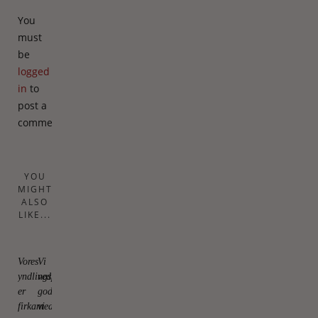
You
must
be
logged
in
to
post a
comment.
YOU
MIGHT
ALSO
LIKE...
Vores
Vi
yndlingspåskeæg
ved
er
godt,
firkantede
vi