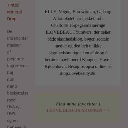
Tinted
Mineral
ELLE, Vogue, Eurowoman, Gala og
Drops
.
Aftonbladet har tjekket ind i
Charlotte Torpegaards særlige
De
ILOVEBEAUTYunivers, der tæller
indeholder
både skønhedsblog, bøger, sociale
masser
medier og den helt unikke
af
skønhedsboutique i en af de små
plejende
berømte pavilloner i Kongens Have i
ingredienser,
København. Besøg os også online på
høj
shop.ilovebeauty.dk.
non-
nano
beskyttelse
mod
Find mine favoritter i
UVA og
I LOVE BEAUTY-SHOPPEN > >
UVB,
og en
behagelig,