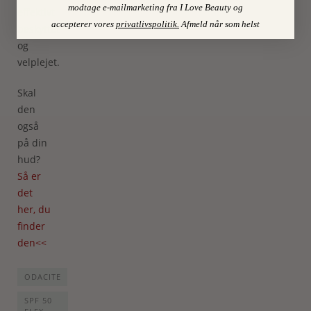
modtage e-mailmarketing fra I Love Beauty og
effektivt
accepterer vores
privatlivspolitik
.
Afmeld når som helst
beskyttet
og
velplejet.
Skal
den
også
på din
hud?
Så er
det
her, du
finder
den<<
ODACITE
SPF 50