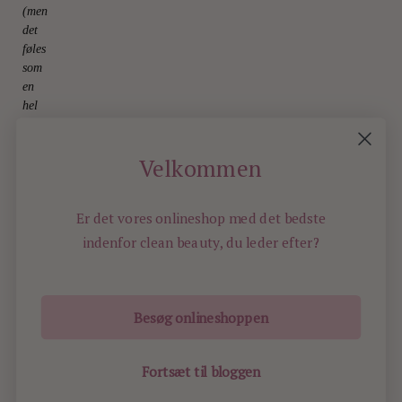
(men
det
føles
som
en
hel
ansigtsbehandling)
22.
January
Velkommen
2026
Er det vores onlineshop med det bedste
indenfor
clean beauty, du leder efter?
Besøg onlineshoppen
ILOVEBEAUTY.DK - ALL RIGHTS RESERVED -
2026
Fortsæt til bloggen