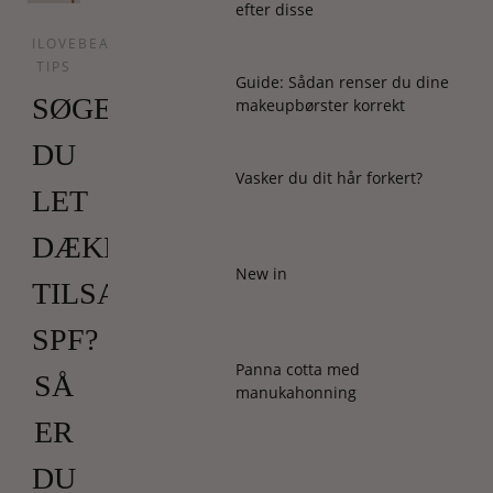
efter disse
ILOVEBEAUTY
TIPS
Guide: Sådan renser du dine
SØGER
makeupbørster korrekt
DU
Vasker du dit hår forkert?
LET
DÆKNING
New in
TILSAT
SPF?
Panna cotta med
SÅ
manukahonning
ER
DU