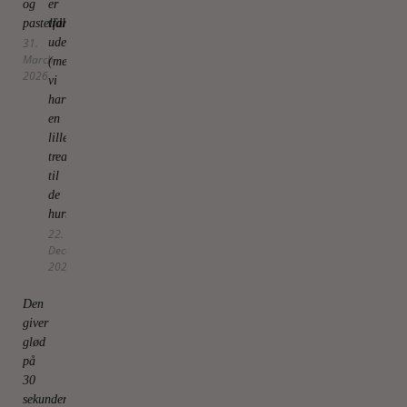
og
er
pastelfarvede
tidligt
31.
ude
March
(men
2026
vi
har
en
lille
treat
til
de
hurtige)
22.
December
2025
Den
giver
glød
på
30
sekunder