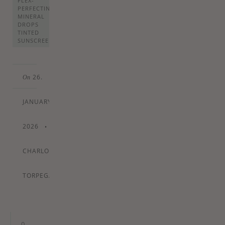
FLEX-
PERFECTING
MINERAL
DROPS
TINTED
SUNSCREEN
26.
On
JANUARY
2026
•
By
CHARLOTTE
TORPEGAARD
0