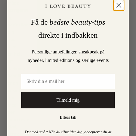
måde
1306 København K
korrigeres
og
Få de
bedste beauty-tips
Åbningstider
perfektioneres
Mandag 11.00-17.30
din
direkte i indbakken
Tirsdag 11.00-17.30
hud
Onsdag 11.00-17.30
med
Personlige anbefalinger, sneakpeak på
Torsdag 11.00-17.30
en helt
nyheder, limited editions og særlige events
Fredag 11.00-17.30
let
Lørdag 11.00-15.00
dækning.
Besøg os også online på
Resultatet
Email
shop.ilovebeauty.dk
er en
ensartet
hud
Tilmeld mig
med
den
Ellers tak
smukkeste
glød,
Det med småt: Når du tilmelder dig, accepterer du at
som er