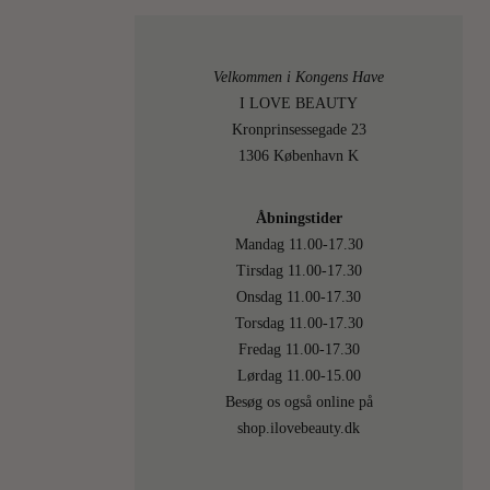
(but…
LÆS
Velkommen i Kongens Have
MERE
I LOVE BEAUTY
Kronprinsessegade 23
1306 København K
1.
On
NOVE
Åbningstider
Mandag 11.00-17.30
2023
Tirsdag 11.00-17.30
Onsdag 11.00-17.30
Torsdag 11.00-17.30
Fredag 11.00-17.30
Lørdag 11.00-15.00
Besøg os også online på
0
shop.ilovebeauty.dk