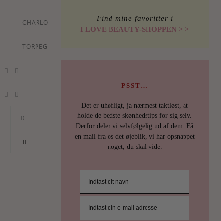
Find mine favoritter i
CHARLOTTE
I LOVE BEAUTY-SHOPPEN > >
TORPEGAARD
PSST…
Det er uhøfligt, ja nærmest taktløst, at
holde de bedste skønhedstips for sig selv.
0
Derfor deler vi selvfølgelig ud af dem. Få
en mail fra os det øjeblik, vi har opsnappet
noget, du skal vide.
ILOVEB
TIPS
DEN
FIN