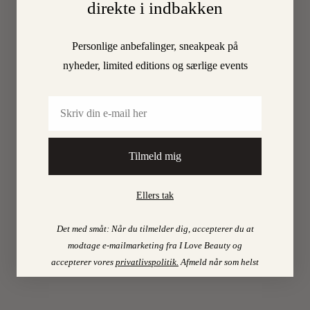
direkte i indbakken
2023
Personlige anbefalinger, sneakpeak på
nyheder, limited editions og særlige events
Email
0
Tilmeld mig
Ellers tak
ILOVEB
Det med småt: Når du tilmelder dig, accepterer du at
TIPS
modtage e-mailmarketing fra I Love Beauty og
LÆS
accepterer vores
privatlivspolitik
.
Afmeld når som helst
MED