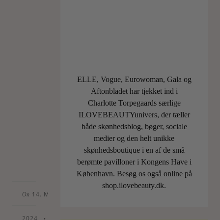
For
sidst
i
podcasten
nævner
Lærke
os,
ELLE, Vogue, Eurowoman, Gala og
og
Aftonbladet har tjekket ind i
det
Charlotte Torpegaards særlige
er
ILOVEBEAUTYunivers, der tæller
så…
både skønhedsblog, bøger, sociale
medier og den helt unikke
LÆS
skønhedsboutique i en af de små
MERE
berømte pavilloner i Kongens Have i
København. Besøg os også online på
shop.ilovebeauty.dk.
14. MARCH
On
2024
•
By