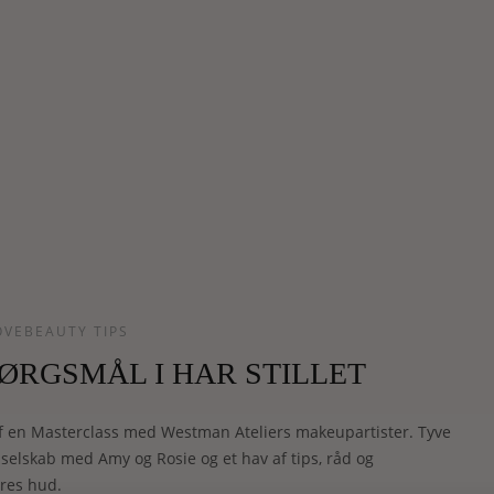
OVEBEAUTY TIPS
PØRGSMÅL I HAR STILLET
f en Masterclass med Westman Ateliers makeupartister. Tyve
 selskab med Amy og Rosie og et hav af tips, råd og
eres hud.