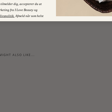
tilmelder dig, accepterer du at
keting fra I Love Beauty og
NO COMMENTS
livspolitik
.
Afmeld når som helst
MIGHT ALSO LIKE...