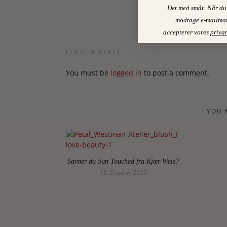
Det med småt: Når du 
modtage e-mailmar
accepterer vores
privat
LEAVE A REPLY
You must be
logged in
to post a comment.
YOU 
Savner du Sun Touched fra Kjær Weis?
13. October 2025