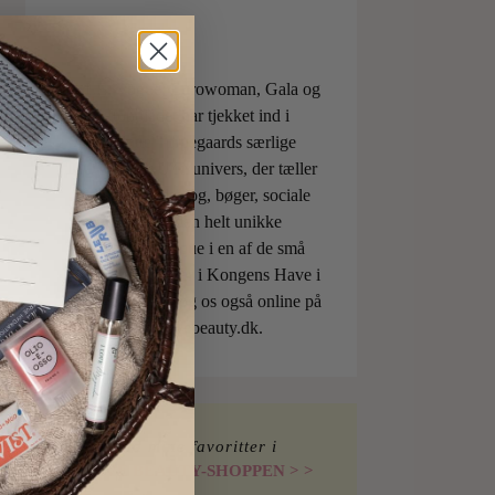
ELLE, Vogue, Eurowoman, Gala og
Aftonbladet har tjekket ind i
Charlotte Torpegaards særlige
ILOVEBEAUTYunivers, der tæller
både skønhedsblog, bøger, sociale
medier og den helt unikke
skønhedsboutique i en af de små
berømte pavilloner i Kongens Have i
København. Besøg os også online på
shop.ilovebeauty.dk.
Find mine favoritter i
I LOVE BEAUTY-SHOPPEN > >