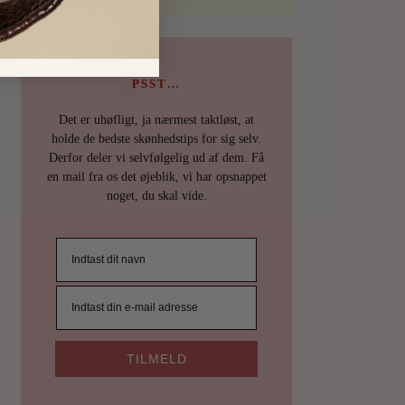
PSST…
Det er uhøfligt, ja nærmest taktløst, at
holde de bedste skønhedstips for sig selv.
Derfor deler vi selvfølgelig ud af dem. Få
en mail fra os det øjeblik, vi har opsnappet
noget, du skal vide.
TILMELD