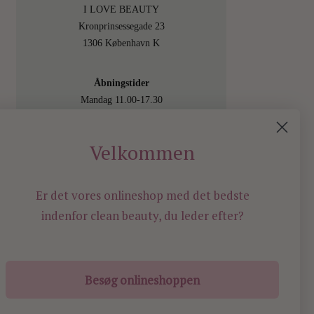
I LOVE BEAUTY
Kronprinsessegade 23
1306 København K
Åbningstider
Mandag 11.00-17.30
Tirsdag 11.00-17.30
Onsdag 11.00-17.30
Velkommen
Torsdag 11.00-17.30
Fredag 11.00-17.30
Lørdag 11.00-15.00
Er det vores onlineshop med det bedste
Besøg os også online på
indenfor
clean beauty, du leder efter?
shop.ilovebeauty.dk
Besøg onlineshoppen