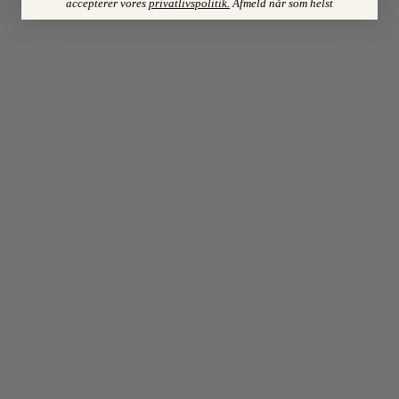
accepterer vores
privatlivspolitik
.
Afmeld når som helst