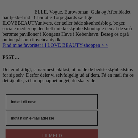
ELLE, Vogue, Eurowoman, Gala og Aftonbladet
har tjekket ind i Charlotte Torpegaards særlige
ILOVEBEAUTYunivers, der tæller både skønhedsblog, bøger,
sociale medier og den helt unikke skønhedsboutique i en af de små
berømte pavilloner i Kongens Have i København. Besøg os også
online på shop.ilovebeauty.dk.
Find mine favoritter i
I LOVE BEAUTY-shoppen > >
PSST…
Det er uhøfligt, ja nærmest taktløst, at holde de bedste skønhedstips
for sig selv. Derfor deler vi selvfølgelig ud af dem. Få en mail fra os
det øjeblik, vi har opsnappet noget, du skal vide.
TILMELD