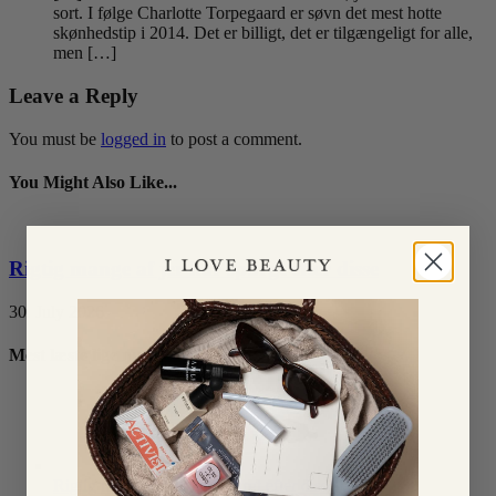
sort. I følge Charlotte Torpegaard er søvn det mest hotte
skønhedstip i 2014. Det er billigt, det er tilgængeligt for alle,
men […]
Leave a Reply
You must be
logged in
to post a comment.
You Might Also Like...
Rigtig mange af jer har spurgt efter disse
30. July 2026
Mest læste lige nu
Rigtig mange af jer har spurgt efter disse