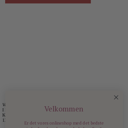
Velkommen i Kongens Have
Velkommen
I LOVE BEAUTY
Kronprinsessegade 23
1306 København K
Er det vores onlineshop med det bedste