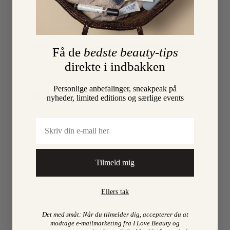
Guide: Sådan renser du dine makeupbørster korrekt
Få de
bedste beauty-tips
direkte i indbakken
Personlige anbefalinger, sneakpeak på
Vasker du dit hår forkert?
nyheder, limited editions og særlige events
Email
New in
Tilmeld mig
Ellers tak
Panna cotta med manukahonning
Det med småt: Når du tilmelder dig, accepterer du at
modtage e-mailmarketing fra I Love Beauty og