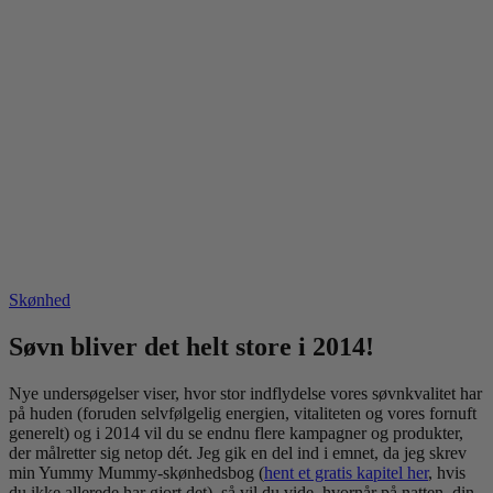
Skønhed
Søvn bliver det helt store i 2014!
Nye undersøgelser viser, hvor stor indflydelse vores søvnkvalitet har
på huden (foruden selvfølgelig energien, vitaliteten og vores fornuft
generelt) og i 2014 vil du se endnu flere kampagner og produkter,
der målretter sig netop dét. Jeg gik en del ind i emnet, da jeg skrev
min Yummy Mummy-skønhedsbog (
hent et gratis kapitel her
, hvis
du ikke allerede har gjort det), så vil du vide, hvornår på natten, din