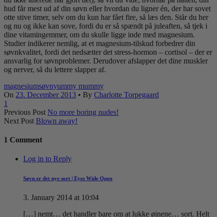
hud får mest ud af din søvn eller hvordan du ligner én, der har sovet
otte stive timer, selv om du kun har fået fire, så læs den. Står du her
og nu og ikke kan sove, fordi du er så spændt på juleaften, så tjek i
dine vitamingemmer, om du skulle ligge inde med magnesium.
Studier indikerer nemlig, at et magnesium-tilskud forbedrer din
søvnkvalitet, fordi det nedsætter det stress-hormon – cortisol – der er
ansvarlig for søvnproblemer. Derudover afslapper det dine muskler
og nerver, så du lettere slapper af.
magnesium
søvn
yummy mummy
On
23. December 2013
•
By
Charlotte Torpegaard
1
Previous Post
No more boring nudes!
Next Post
Blown away!
1 Comment
Log in to Reply
Søvn er det nye sort | Eyes Wide Open
3. January 2014 at 10:04
[…] nemt… det handler bare om at lukke øjnene… sort. Helt