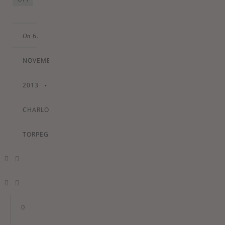
6.
On
NOVEMBER
2013
•
By
CHARLOTTE
TORPEGAARD
0