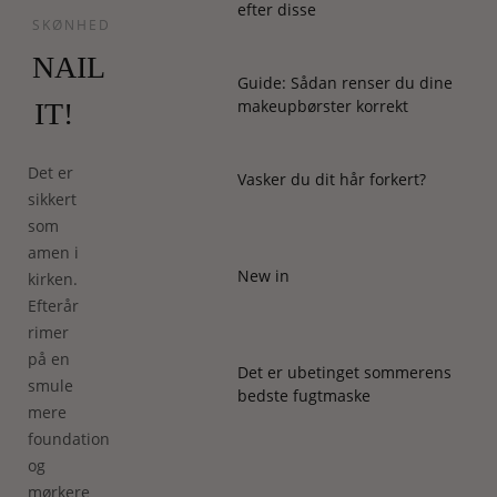
efter disse
SKØNHED
NAIL
Guide: Sådan renser du dine
makeupbørster korrekt
IT!
Det er
Vasker du dit hår forkert?
sikkert
som
amen i
New in
kirken.
Efterår
rimer
på en
Det er ubetinget sommerens
smule
bedste fugtmaske
mere
foundation,
og
mørkere