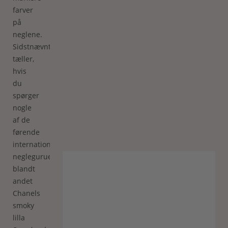
farver
på
neglene.
Sidstnævnte
tæller,
hvis
du
spørger
nogle
af de
førende
internationale
negleguruer,
blandt
andet
Chanels
smoky
lilla