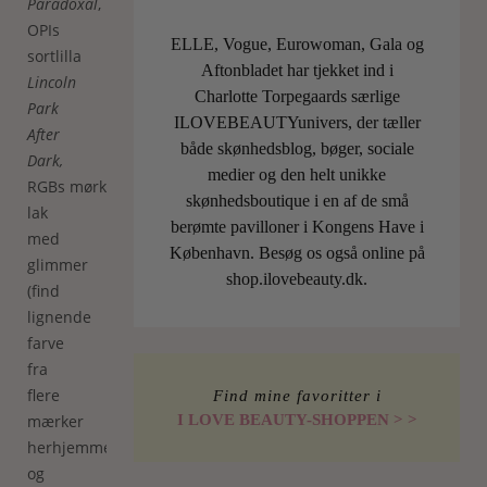
Paradoxal
,
OPIs
ELLE, Vogue, Eurowoman, Gala og
sortlilla
Aftonbladet har tjekket ind i
Lincoln
Charlotte Torpegaards særlige
Park
ILOVEBEAUTYunivers, der tæller
After
både skønhedsblog, bøger, sociale
Dark,
medier og den helt unikke
RGBs
mørkegrønne
skønhedsboutique i en af de små
lak
berømte pavilloner i Kongens Have i
med
København. Besøg os også online på
glimmer
shop.ilovebeauty.dk.
(find
lignende
farve
fra
flere
Find mine favoritter i
mærker
I LOVE BEAUTY-SHOPPEN > >
herhjemme)
og