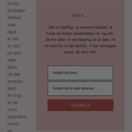
Essies
blodrøde
PSST…
Wicked
,
som
Det er uhøfligt, ja nærmest taktløst, at
også
holde de bedste skønhedstips for sig selv.
er set
Derfor deler vi selvfølgelig ud af dem. Få
en del
en mail fra os det øjeblik, vi har opsnappet
noget, du skal vide.
på den
røde
løber
på det
seneste.
Men
én ting
er de
TILMELD
mest
populære
farver,
en