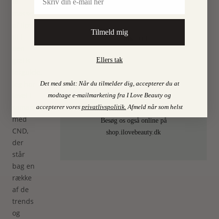
få
1306 København K
masser
af tips
Tilmeld mig
til i
Åbningstider
den
Mandag 11.00-17.30
gratis
Ellers tak
Tirsdag 11.00-17.30
lakguide,
Onsdag 11.00-17.30
jeg har
Det med småt: Når du tilmelder dig, accepterer du at
Torsdag 11.00-17.30
lavet i
modtage e-mailmarketing fra I Love Beauty og
Fredag 11.00-17.30
samarbejde
accepterer vores
privatlivspolitik
.
Afmeld når som helst
Lørdag 11.00-15.00
med
Besøg os også online på
CND,
shop.ilovebeauty.dk
der
står
bag en
række
af de
trends
og