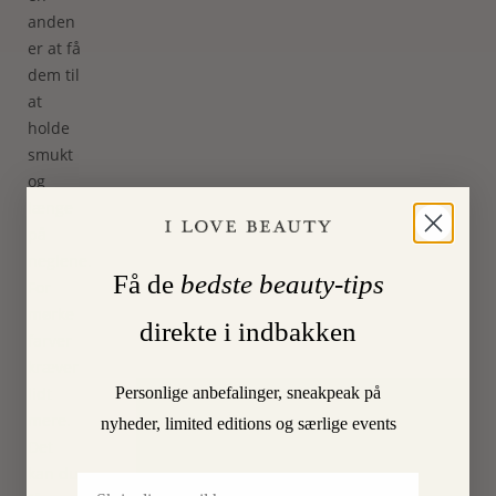
anden
er at få
dem til
at
holde
smukt
og
længe
på
neglene.
Få de
bedste beauty-tips
For
mørke
direkte i indbakken
farver
kræver
Personlige anbefalinger, sneakpeak på
lidt
mere.
nyheder, limited editions og særlige events
Velkommen i Kongens Have
Det
I LOVE BEAUTY
kan du
Email
Kronprinsessegade 23