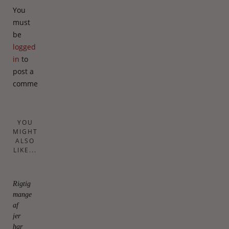
You
must
be
logged
in
to
post a
comment.
YOU
MIGHT
ALSO
LIKE...
Rigtig
mange
af
jer
har