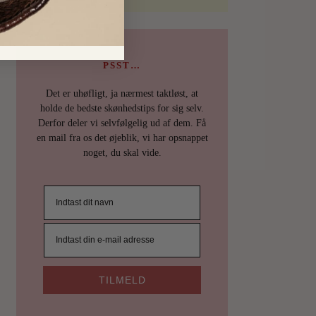
PSST…
Det er uhøfligt, ja nærmest taktløst, at
holde de bedste skønhedstips for sig selv.
Derfor deler vi selvfølgelig ud af dem. Få
en mail fra os det øjeblik, vi har opsnappet
noget, du skal vide.
TILMELD