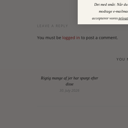
Det med småt: Når du 
modtage e-mailmar
accepterer vores
privat
LEAVE A REPLY
You must be
logged in
to post a comment.
YOU 
Rigtig mange af jer har spurgt efter
disse
30. July 2026