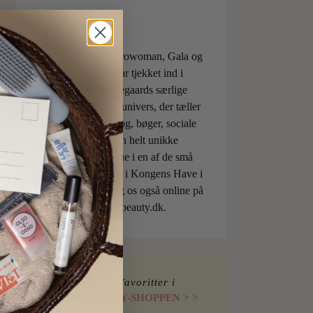
ELLE, Vogue, Eurowoman, Gala og
Aftonbladet har tjekket ind i
Charlotte Torpegaards særlige
ILOVEBEAUTYunivers, der tæller
både skønhedsblog, bøger, sociale
medier og den helt unikke
skønhedsboutique i en af de små
berømte pavilloner i Kongens Have i
København. Besøg os også online på
shop.ilovebeauty.dk.
Find mine favoritter i
I LOVE BEAUTY-SHOPPEN > >