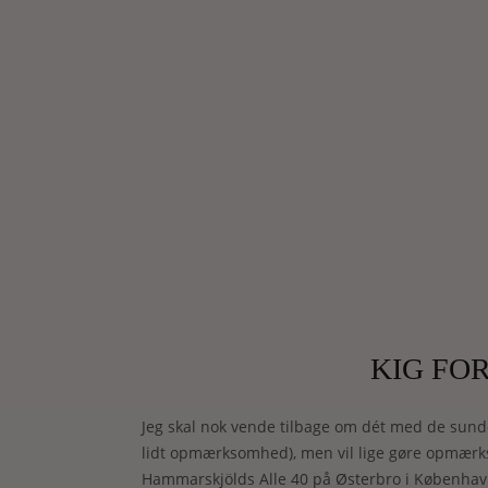
KIG FO
Jeg skal nok vende tilbage om dét med de sunde
lidt opmærksomhed), men vil lige gøre opmærks
Hammarskjölds Alle 40 på Østerbro i København