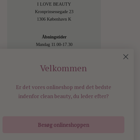
I LOVE BEAUTY
Kronprinsessegade 23
1306 København K
Åbningstider
Mandag 11.00-17.30
Tirsdag 11.00-17.30
Onsdag 11.00-17.30
Velkommen
Torsdag 11.00-17.30
Fredag 11.00-17.30
Lørdag 11.00-15.00
Er det vores onlineshop med det bedste
Besøg os også online på
indenfor
clean beauty, du leder efter?
shop.ilovebeauty.dk
Besøg onlineshoppen