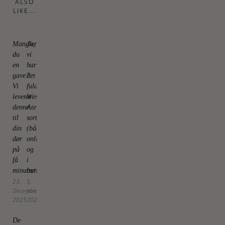
ALSO
LIKE...
Mangler
Jo,
du
vi
en
har
gave?
det
Vi
fulde
leverer
Westman
denne
Atelier-
til
sortiment
din
(både
dør
online
på
og
få
i
minutter
butik)
23.
5.
December
January
2025
2026
De