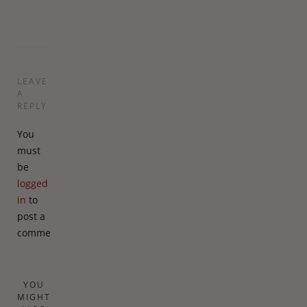
det?;)
LEAVE
A
REPLY
You
must
be
logged
in
to
post a
comment.
YOU
MIGHT