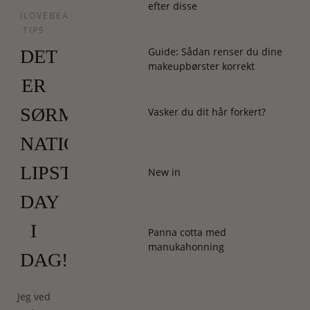
efter disse
ILOVEBEAUTY
TIPS
Guide: Sådan renser du dine
DET
makeupbørster korrekt
ER
SØRME
Vasker du dit hår forkert?
NATIONAL
LIPSTICK
New in
DAY
I
Panna cotta med
manukahonning
DAG!
Jeg ved