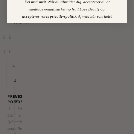
Det med småt: Når du tilmelder dig, accepterer du at
CHARLOTTE
modtage e-mailmarketing fra I Love Beauty og
accepterer vores
privatlivspolitik
.
Afmeld når som helst
TORPEGAARD
4
PREVIOUS
NEXT
POST
POST
Så
Det
er
lyder
min
som
lille