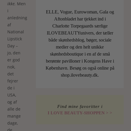
ikke.
Men
i
ELLE, Vogue, Eurowoman, Gala og
anledning
Aftonbladet har tjekket ind i
af
Charlotte Torpegaards særlige
National
ILOVEBEAUTYunivers, der tæller
Lipstick
både skønhedsblog, bøger, sociale
Day –
medier og den helt unikke
jo, den
skønhedsboutique i en af de små
er god
berømte pavilloner i Kongens Have i
nok,
København. Besøg os også online på
det
shop.ilovebeauty.dk.
fejrer
de i
USA,
og af
Find mine favoritter i
alle de
I LOVE BEAUTY-SHOPPEN > >
mange
dage,
de