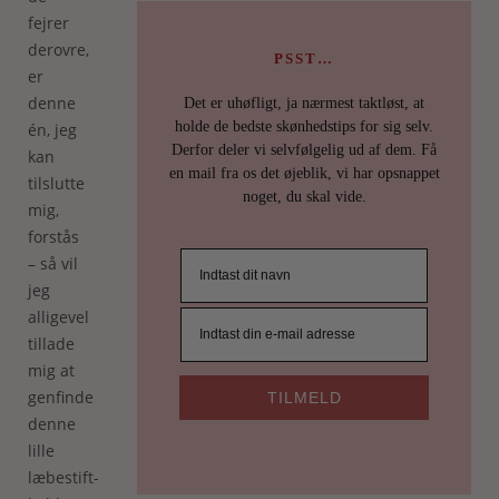
fejrer
derovre,
PSST…
er
denne
Det er uhøfligt, ja nærmest taktløst, at
holde de bedste skønhedstips for sig selv.
én, jeg
Derfor deler vi selvfølgelig ud af dem. Få
kan
en mail fra os det øjeblik, vi har opsnappet
tilslutte
noget, du skal vide.
mig,
forstås
– så vil
jeg
alligevel
tillade
mig at
genfinde
TILMELD
denne
lille
læbestift-