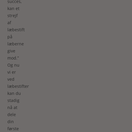
succes,
kan et
strejf
af
læbestift
på
læberne
give
mod.”
Og nu
vi er
ved
læbestiften,
kan du
stadig
nå at
dele
din
første