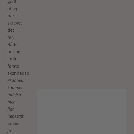
godt,
at jeg
har
skrevet
det
før.
Både
her og
i min
første
skønhedsbog
Skønhed
kommer
indefra,
men
lidt
læbestift
skader
jo