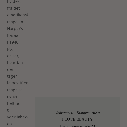
hyldest
fra det
amerikanske
magasin
Harper’s
Bazaar
i 1946.
Jeg
elsker,
hvordan
den
tager
læbestiftens
magiske
evner
helt ud
til
Velkommen i Kongens Have
yderlighederne: ”Når
I LOVE BEAUTY
en
Kronprinsessegade 23