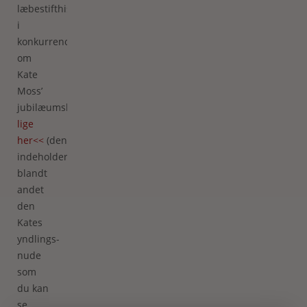
læbestifthistorie
i
konkurrencen
om
Kate
Moss’
jubilæumskollektion
lige
her<<
(den
indeholder
blandt
andet
den
Kates
yndlings-
nude
som
du kan
se