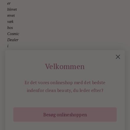
er
blevet
revet
væk
hos
Cosmic
Dealer
i
Paris
8.
October
Velkommen
2025
Er det vores onlineshop med det bedste
indenfor
clean beauty, du leder efter?
Besøg onlineshoppen
ILOVEBEAUTY.DK - ALL RIGHTS RESERVED -
2016