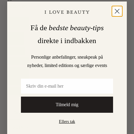
nedenfor)
HARPERS
BAZAAR
Få de
bedste beauty-tips
KATE
direkte i indbakken
MOSS
LÆBER
Personlige anbefalinger, sneakpeak på
LÆBESTIFT
nyheder, limited editions og særlige events
NATIONAL
LIPSTICK
DAY
Email
NUDE
Tilmeld mig
29. JULY
On
Ellers tak
2016
•
By