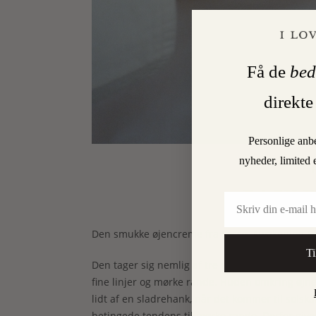
Få de
bed
direkte
Personlige anb
nyheder, limited 
BACK I
Email
Den smukke øjencreme fra Lesse,
Awakening E
Ti
Den tager sig nemlig af tre af de mest alminde
fine linjer og mørke rande. Huden omkring øjnen
lidt af en sladrehank, når det kommer til solska
betingede tendens til mørke rande. Derfor giver