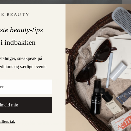
ste beauty-tips
 i indbakken
efalinger, sneakpeak på
editions og særlige events
HOLD ØJE MED
N STOCK ALERT
ye Cream
, er en ægte multitasker.
lmeld mig
lige gener, du kan opleve på huden omkring øjnene: hævelser,
e er tyndere og sartere end i resten af ansigtet og er derfor
Ellers tak
der, alderstegn og for lidt søvn, men også den ofte genetisk
 det god mening at investere i et plejeprodukt særligt til