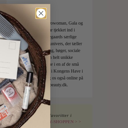
ELLE, Vogue, Eurowoman, Gala og
Aftonbladet har tjekket ind i
Charlotte Torpegaards særlige
ILOVEBEAUTYunivers, der tæller
både skønhedsblog, bøger, sociale
medier og den helt unikke
skønhedsboutique i en af de små
berømte pavilloner i Kongens Have i
København. Besøg os også online på
shop.ilovebeauty.dk.
Find mine favoritter i
I LOVE BEAUTY-SHOPPEN > >