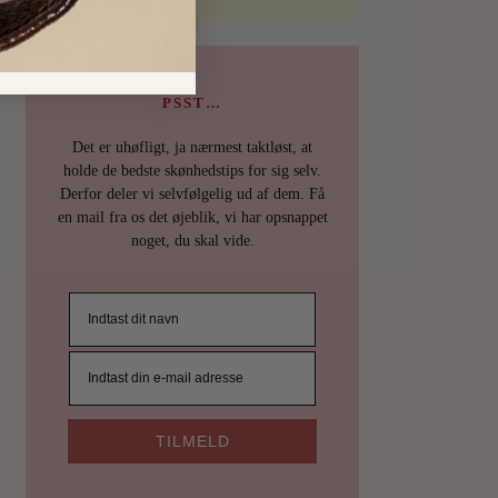
PSST…
Det er uhøfligt, ja nærmest taktløst, at
holde de bedste skønhedstips for sig selv.
Derfor deler vi selvfølgelig ud af dem. Få
en mail fra os det øjeblik, vi har opsnappet
noget, du skal vide.
TILMELD