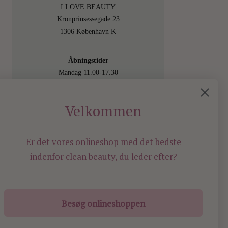
I LOVE BEAUTY
Kronprinsessegade 23
1306 København K
Åbningstider
Mandag 11.00-17.30
Tirsdag 11.00-17.30
Onsdag 11.00-17.30
Velkommen
Torsdag 11.00-17.30
Fredag 11.00-17.30
Lørdag 11.00-15.00
Er det vores onlineshop med det bedste
Besøg os også online på
indenfor
clean beauty, du leder efter?
shop.ilovebeauty.dk
Besøg onlineshoppen