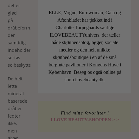
det er
ELLE, Vogue, Eurowoman, Gala og
glød
Aftonbladet har tjekket ind i
på
Charlotte Torpegaards særlige
dråbeform,
ILOVEBEAUTYunivers, der tæller
der
både skønhedsblog, bøger, sociale
samtidig
medier og den helt unikke
indeholder
skønhedsboutique i en af de små
seriøs
berømte pavilloner i Kongens Have i
solbeskyttelse.
København. Besøg os også online på
De helt
shop.ilovebeauty.dk.
lette
mineral-
baserede
dråber
Find mine favoritter i
fedter
I LOVE BEAUTY-SHOPPEN > >
ikke,
men
giver