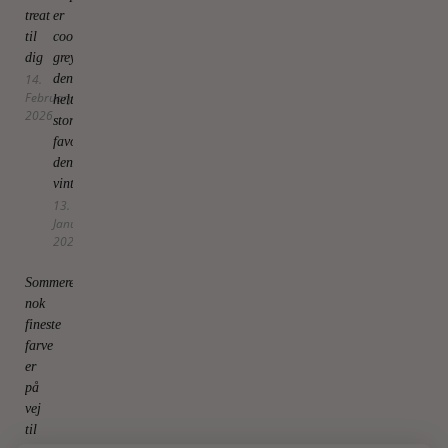
treat
er
til
cool
dig
grey
14.
den
February
helt
2026
store
favorit
denne
vinter
13.
January
2026
Sommerens
nok
fineste
farve
er
på
vej
til