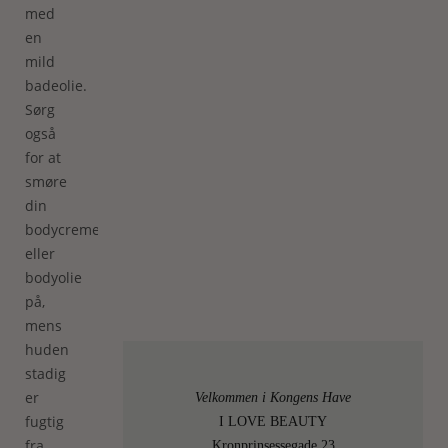
med
en
mild
badeolie.
Sørg
også
for at
smøre
din
bodycreme
eller
bodyolie
på,
mens
huden
stadig
er
Velkommen i Kongens Have
fugtig
I LOVE BEAUTY
fra
Kronprinsessegade 23