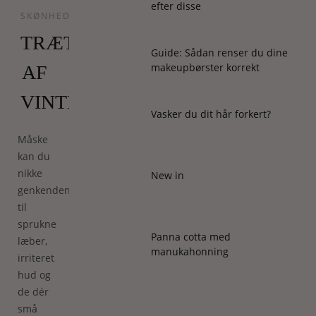
efter disse
SKØNHED
TRÆT
Guide: Sådan renser du dine
makeupbørster korrekt
AF
VINTERHUD?
Vasker du dit hår forkert?
Måske
kan du
nikke
New in
genkendende
til
sprukne
Panna cotta med
læber,
manukahonning
irriteret
hud og
de dér
små