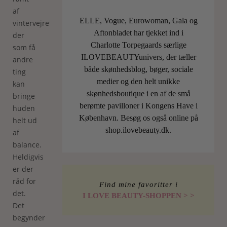
af
ELLE, Vogue, Eurowoman, Gala og
vintervejret,
Aftonbladet har tjekket ind i
der
Charlotte Torpegaards særlige
som få
ILOVEBEAUTYunivers, der tæller
andre
både skønhedsblog, bøger, sociale
ting
medier og den helt unikke
kan
skønhedsboutique i en af de små
bringe
berømte pavilloner i Kongens Have i
huden
København. Besøg os også online på
helt ud
shop.ilovebeauty.dk.
af
balance.
Heldigvis
er der
råd for
Find mine favoritter i
det.
I LOVE BEAUTY-SHOPPEN > >
Det
begynder