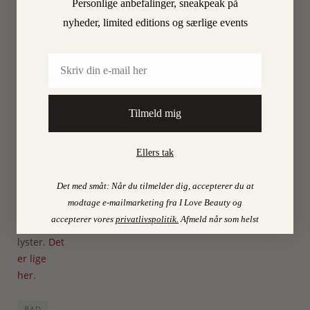
Personlige anbefalinger, sneakpeak på
skønhedsjulekalenderen.
nyheder, limited editions og særlige events
Oven i
købet i
Email
en
mega-
size, så
du kan
Tilmeld mig
være
lige så
Ellers tak
ødsel
med
Det med småt: Når du tilmelder dig, accepterer du at
den
modtage e-mailmarketing fra I Love Beauty og
som
accepterer vores
privatlivspolitik
.
Afmeld når som helst
du
lyster.
Det
er lige
her
.
BAD