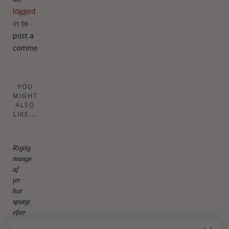
logged
in
to
post a
comment.
YOU
MIGHT
ALSO
LIKE...
Rigtig
mange
af
jer
har
spurgt
efter
disse