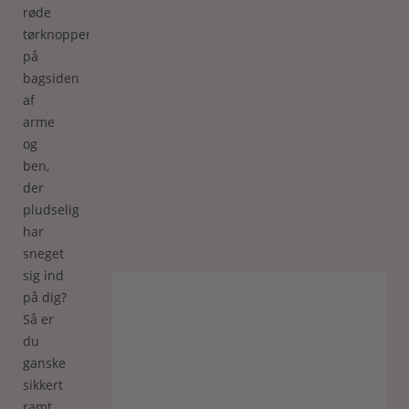
røde
tørknopper
på
bagsiden
af
arme
og
ben,
der
pludselig
har
sneget
sig ind
på dig?
Så er
du
ganske
sikkert
ramt