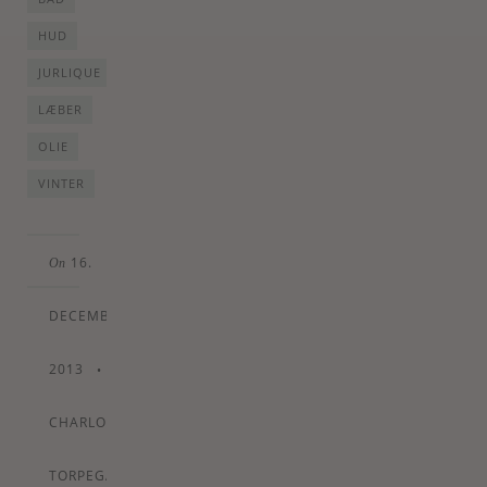
HUD
JURLIQUE
LÆBER
OLIE
VINTER
16.
On
DECEMBER
2013
•
By
CHARLOTTE
TORPEGAARD