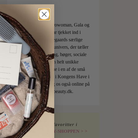
ELLE, Vogue, Eurowoman, Gala og
Aftonbladet har tjekket ind i
Charlotte Torpegaards særlige
ILOVEBEAUTYunivers, der tæller
både skønhedsblog, bøger, sociale
medier og den helt unikke
skønhedsboutique i en af de små
berømte pavilloner i Kongens Have i
København. Besøg os også online på
shop.ilovebeauty.dk.
Find mine favoritter i
I LOVE BEAUTY-SHOPPEN > >