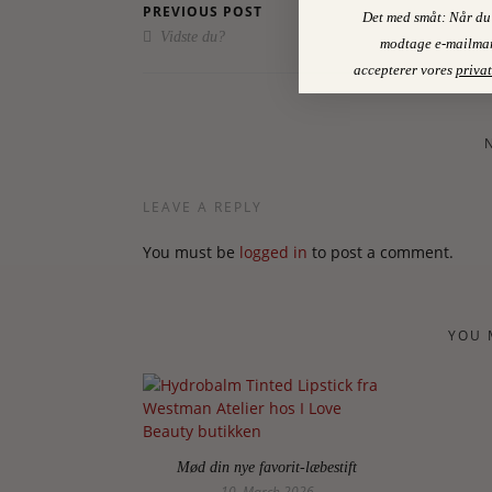
PREVIOUS POST
Det med småt: Når du 
Vidste du?
modtage e-mailmar
accepterer vores
privat
LEAVE A REPLY
You must be
logged in
to post a comment.
YOU 
Mød din nye favorit-læbestift
10. March 2026