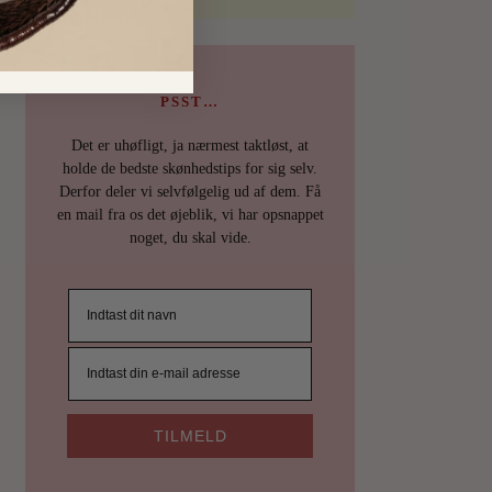
PSST…
Det er uhøfligt, ja nærmest taktløst, at
holde de bedste skønhedstips for sig selv.
Derfor deler vi selvfølgelig ud af dem. Få
en mail fra os det øjeblik, vi har opsnappet
noget, du skal vide.
TILMELD