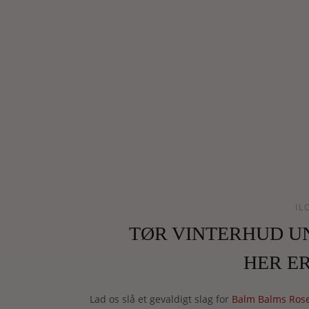
IL
TØR VINTERHUD U
HER E
Lad os slå et gevaldigt slag for
Balm Balms Ros