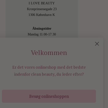
I LOVE BEAUTY
Kronprinsessegade 23
1306 København K
Åbningstider
Mandag 11.00-17.30
Tirsdag 11.00-17.30
Onsdag 11.00-17.30
Velkommen
Torsdag 11.00-17.30
Fredag 11.00-17.30
Lørdag 11.00-15.00
Er det vores onlineshop med det bedste
Besøg os også online på
indenfor
clean beauty, du leder efter?
shop.ilovebeauty.dk
Besøg onlineshoppen