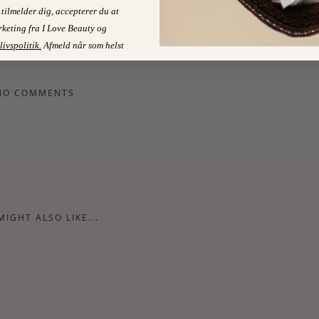
NEXT POST
tilmelder dig, accepterer du at
Shadematching Alert!
keting fra I Love Beauty og
livspolitik
.
Afmeld når som helst
NO COMMENTS
MIGHT ALSO LIKE...