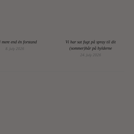
i mere end én forstand
Vi har sat fugt på spray til dit
8. July 2026
(sommer)hår på hylderne
24. July 2026