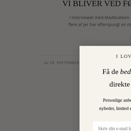
VI BLIVER VED 
I interviewet med Madklubben i
flere af jer har efterspurgt en
29. SEPTEMBER 2013
CHARLOTTE T
•
On
By
Få de
bed
direkte
Personlige anb
nyheder, limited 
Email