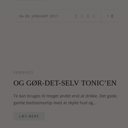
1
28. JANUARY 2011
On
SKØNHED
OG GØR-DET-SELV TONIC’EN
Te kan bruges til meget andet end at drikke. Det gode,
gamle bedstemortip med at skylle hud og…
LÆS MERE