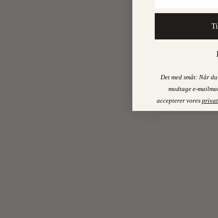
Ti
Det med småt: Når du 
modtage e-mailmar
accepterer vores
privat