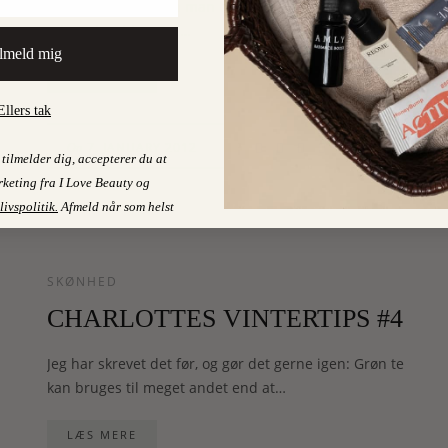
indlæg om, hvordan man bedst bruger
mineralpudder. Det…
lmeld mig
LÆS MERE
Ellers tak
21
7. JANUARY 2012
On
tilmelder dig, accepterer du at
keting fra I Love Beauty og
livspolitik
.
Afmeld når som helst
SKØNHED
CHARLOTTES VINTERTIPS #4
Jeg har skrevet det før, og gør det gerne igen: Grøn te
kan bruges til meget andet end at…
LÆS MERE