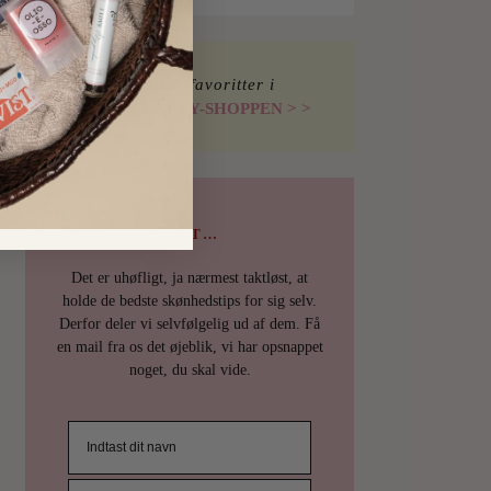
Find mine favoritter i
I LOVE BEAUTY-SHOPPEN > >
PSST…
Det er uhøfligt, ja nærmest taktløst, at
holde de bedste skønhedstips for sig selv.
Derfor deler vi selvfølgelig ud af dem. Få
en mail fra os det øjeblik, vi har opsnappet
noget, du skal vide.