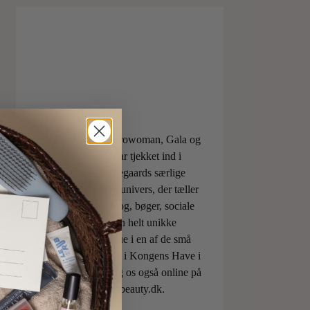
ELLE, Vogue, Eurowoman, Gala og
Aftonbladet har tjekket ind i
Charlotte Torpegaards særlige
ILOVEBEAUTYunivers, der tæller
både skønhedsblog, bøger, sociale
medier og den helt unikke
skønhedsboutique i en af de små
berømte pavilloner i Kongens Have i
København. Besøg os også online på
shop.ilovebeauty.dk.