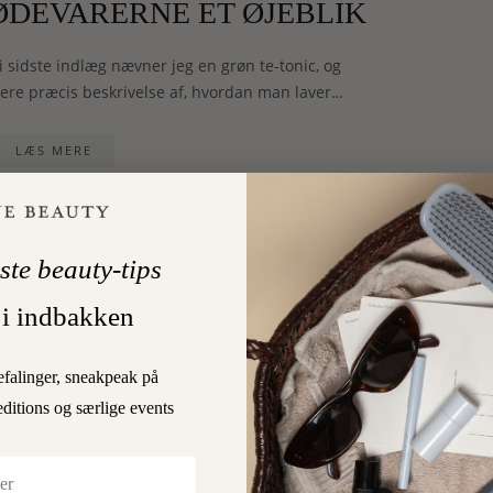
FØDEVARERNE ET ØJEBLIK
 sidste indlæg nævner jeg en grøn te-tonic, og
 mere præcis beskrivelse af, hvordan man laver…
LÆS MERE
3
ORPEGAARD
ste beauty-tips
 i indbakken
SKØNHED
SPØRG CHARLOTTE:
efalinger, sneakpeak på
editions og særlige events
MINERALPUDDER
Jeg har fået en forespørgsel fra Lisa, der savner et