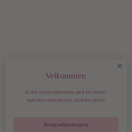
0
Velkommen
NEWER
Er det vores onlineshop med det bedste
POSTS
indenfor
clean beauty, du leder efter?
Besøg onlineshoppen
ILOVEBEAUTY.DK - ALL RIGHTS RESERVED -