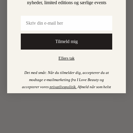
nyheder, limited editions og særlige events
ILOVEB
Email
TIPS
PSST
Tilmeld mig
…
DET
Ellers tak
ER
Det med småt: Når du tilmelder dig, accepterer du at
HVA
modtage e-mailmarketing fra I Love Beauty og
accepterer vores
privatlivspolitik
.
Afmeld når som helst
VOR
KUN
HVI
OS