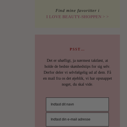
Find mine favoritter i
I LOVE BEAUTY-SHOPPEN > >
ILOVEB
TIPS
ING
PSST…
NOV
Det er uhøfligt, ja nærmest taktløst, at
holde de bedste skønhedstips for sig selv.
UDE
Derfor deler vi selvfølgelig ud af dem. Få
en mail fra os det øjeblik, vi har opsnappet
…
noget, du skal vide.
Twiggy-
vipper.
Orkidéfa
neglelak
Dim