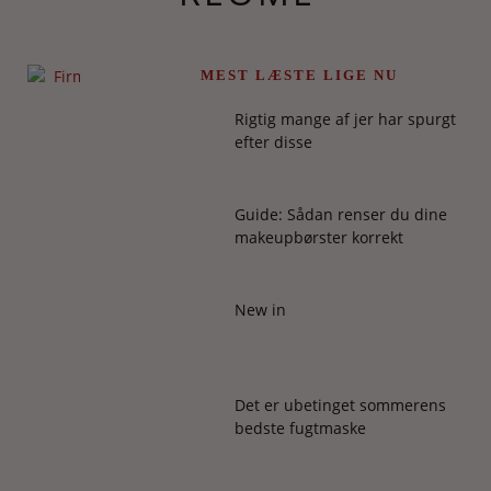
MEST LÆSTE LIGE NU
HOLD
ØJE
Rigtig mange af jer har spurgt
MED
efter disse
DET
FØR
Guide: Sådan renser du dine
makeupbørster korrekt
OG
MES
New in
ESS
STE
Det er ubetinget sommerens
I
bedste fugtmaske
EN