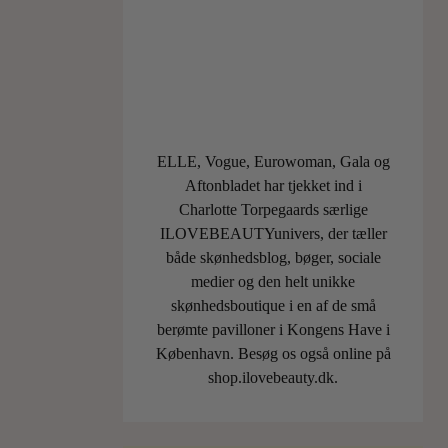
af
ansigtet
som…
LÆS
MERE
ELLE, Vogue, Eurowoman, Gala og
Aftonbladet har tjekket ind i
22
On
Charlotte Torpegaards særlige
ILOVEBEAUTYunivers, der tæller
FEBR
både skønhedsblog, bøger, sociale
2025
medier og den helt unikke
skønhedsboutique i en af de små
berømte pavilloner i Kongens Have i
København. Besøg os også online på
shop.ilovebeauty.dk.
0