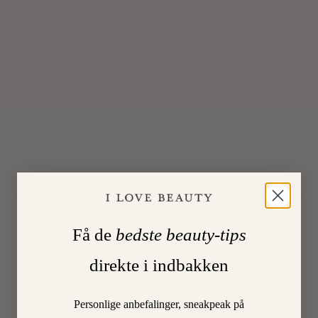
LÆS
MERE
22
On
SEPT
2024
Få de
bedste beauty-tips
0
direkte i indbakken
Personlige anbefalinger, sneakpeak på