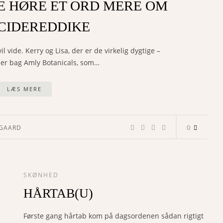
KE HØRE ET ORD MERE OM
CIDEREDDIKE
l vide. Kerry og Lisa, der er de virkelig dygtige –
der bag Amly Botanicals, som…
LÆS MERE
0
EGAARD
SKØNHED
HÅRTAB(U)
Første gang hårtab kom på dagsordenen sådan rigtigt