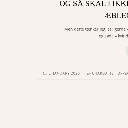
OG SÅ SKAL I IK
ÆBLE
Men dette tænker jeg, at I gerne vi
og søde – kvin
5. JANUARY 2020
CHARLOTTE TORP
•
On
By