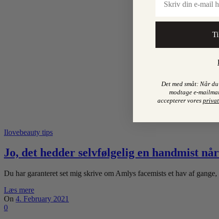
Ti
Det med småt: Når du 
modtage e-mailmar
accepterer vores
privat
Ilovebeauty tips
Jo, det hedder selvfølgelig en handmist n
Du har garanteret set mig skrive om Amlys facemists et hav af gange,
Læs mere
On
4. February 2021
0