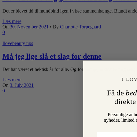
Det er blevet tid til mundbind igen i visse sammenhænge. Blandt andet
Læs mere
On
30. November 2021
•
By
Charlotte Torpegaard
0
Ilovebeauty tips
Må jeg lige slå et slag for denne
Det har været et hektisk år for alle. Og for mange, inklusive mig sel
Læs mere
On
3. July 2021
0
Få de
bed
direkte
Personlige anb
nyheder, limited 
Email