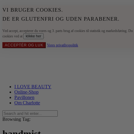
VI BRUGER COOKIES.
DE ER GLUTENFRI OG UDEN PARABENER.
Ved accept, accepterer du vores og 3. parts brug af cookies til statistik og markedsføring. Du
cookies ved at
klikke her
.
ACCEPTÉR OG LUK
Vores privatlivspolitik
I LOVE BEAUTY
Online-Shop
Pavillonen
Om Charlotte
Browsing Tag:
handmist