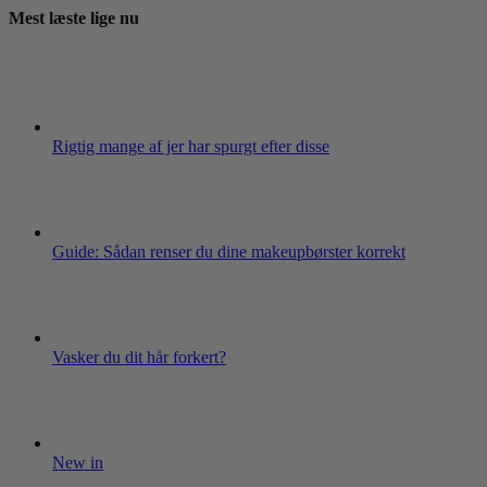
Mest læste lige nu
Rigtig mange af jer har spurgt efter disse
Guide: Sådan renser du dine makeupbørster korrekt
Vasker du dit hår forkert?
New in