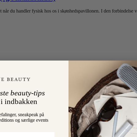
 når du handler fysisk hos os i skønhedspavillonen. I den forbindelse 
v, kan det være svært…
ste beauty-tips
 i indbakken
efalinger, sneakpeak på
editions og særlige events