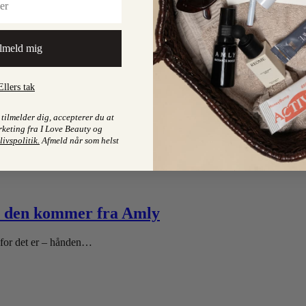
lmeld mig
Ellers tak
tilmelder dig, accepterer du at
keting fra I Love Beauty og
livspolitik
.
Afmeld når som helst
år den kommer fra Amly
 for det er – hånden…