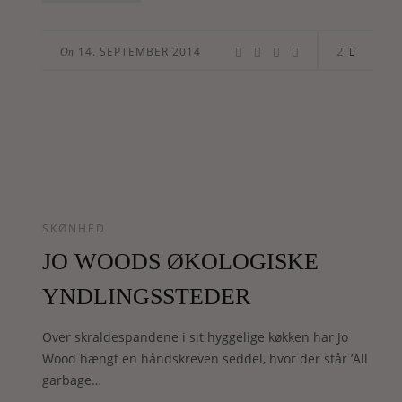
2
14. SEPTEMBER 2014
On
SKØNHED
JO WOODS ØKOLOGISKE
YNDLINGSSTEDER
Over skraldespandene i sit hyggelige køkken har Jo
Wood hængt en håndskreven seddel, hvor der står ’All
garbage…