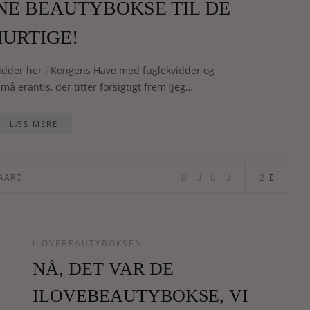
NE BEAUTYBOKSE TIL DE
HURTIGE!
g sidder her i Kongens Have med fuglekvidder og
må erantis, der titter forsigtigt frem (jeg…
LÆS MERE
2
AARD
ILOVEBEAUTYBOKSEN
NÅ, DET VAR DE
ILOVEBEAUTYBOKSE, VI