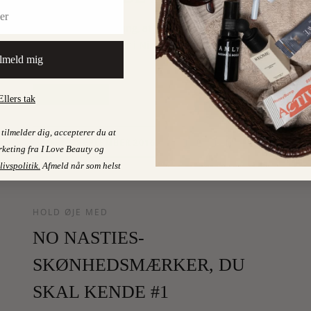
Det er ikke første gang, at jeg bliver invitereret til
skønhedslanceringer i Nikolaj Kirke i København. Sidst
lmeld mig
var…
LÆS MERE
Ellers tak
tilmelder dig, accepterer du at
2
17. SEPTEMBER 2016
On
keting fra I Love Beauty og
livspolitik
.
Afmeld når som helst
HOLD ØJE MED
NO NASTIES-
SKØNHEDSMÆRKER, DU
SKAL KENDE #1