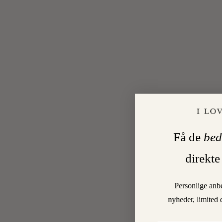
Få de
bed
direkte
Personlige anb
nyheder, limited 