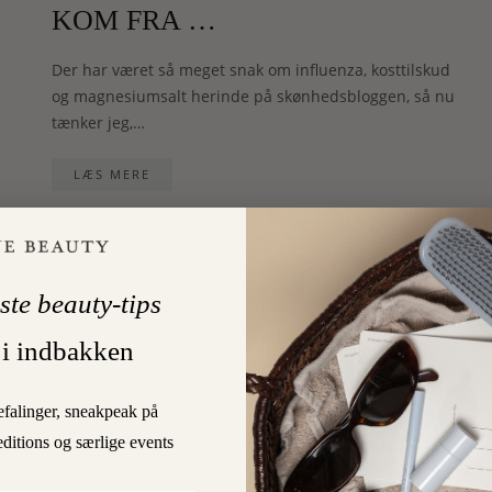
KOM FRA …
Der har været så meget snak om influenza, kosttilskud
og magnesiumsalt herinde på skønhedsbloggen, så nu
tænker jeg,…
LÆS MERE
4
22. FEBRUARY 2017
On
ste beauty-tips
 i indbakken
HOLD ØJE MED
NO NASTIES-
efalinger, sneakpeak på
SKØNHEDSMÆRKER, DU
editions og særlige events
SKAL KENDE #2