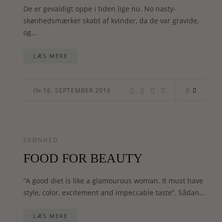
De er gevaldigt oppe i tiden lige nu. No nasty-
skønhedsmærker skabt af kvinder, da de var gravide,
og…
LÆS MERE
0
16. SEPTEMBER 2016
On
SKØNHED
FOOD FOR BEAUTY
“A good diet is like a glamourous woman. It must have
style, color, excitement and impeccable taste”. Sådan…
LÆS MERE