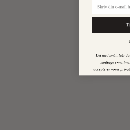
Email
Ti
Det med småt: Når du 
modtage e-mailmar
accepterer vores
privat