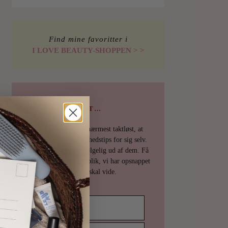
Find mine favoritter i
I LOVE BEAUTY-SHOPPEN > >
PSST…
Det er uhøfligt, ja nærmest taktløst, at
holde de bedste skønhedstips for sig selv.
Derfor deler vi selvfølgelig ud af dem. Få
en mail fra os det øjeblik, vi har opsnappet
noget, du skal vide.