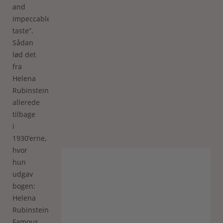
and
impeccable
taste”.
Sådan
lød det
fra
Helena
Rubinstein
allerede
tilbage
i
1930’erne,
hvor
hun
udgav
bogen:
Helena
Rubinstein’s
Famous