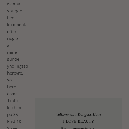
Nanna
spurgte
i en
kommentar
efter
nogle
af
mine
sunde
yndlingsspisesteder
herovre,
so
here
comes:
1) abc
kitchen
på 35
Velkommen i Kongens Have
East 18
I LOVE BEAUTY
Street.
Kronprinsessegade 23