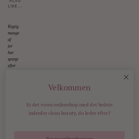
ALSO
LIKE...
Rigtig
mange
af
jer
har
spurgt
efter
disse
30.
July
Velkommen
2026
Er det vores onlineshop med det bedste
indenfor
clean beauty, du leder efter?
Besøg onlineshoppen