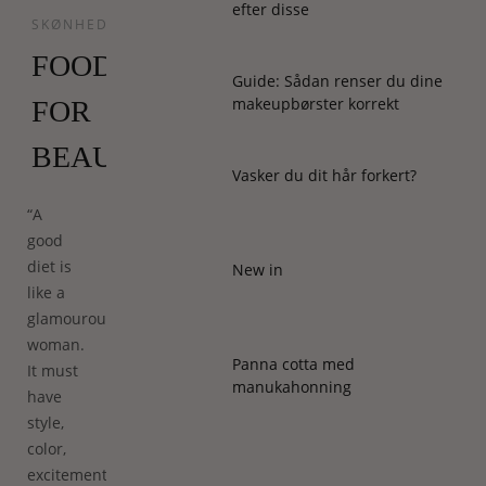
efter disse
SKØNHED
FOOD
Guide: Sådan renser du dine
makeupbørster korrekt
FOR
BEAUTY
Vasker du dit hår forkert?
“A
good
diet is
New in
like a
glamourous
woman.
Panna cotta med
It must
manukahonning
have
style,
color,
excitement