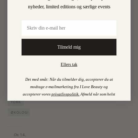
købt
nyheder, limited editions og særlige events
deres
bog, så
Email
jeg kan
gøre
noget
af det
Tilmeld mig
efter
derhjemme.
Ellers tak
ABC
Det med småt: Når du tilmelder dig, accepterer du at
MAD
modtage e-mailmarketing fra I Love Beauty og
accepterer vores
privatlivspolitik
.
Afmeld når som helst
NEW
YORK
ØKOLOGI
14.
On