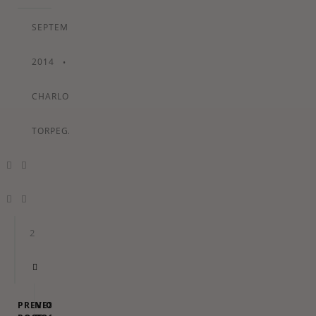
SEPTEMBER
2014
•
By
CHARLOTTE
TORPEGAARD
2
PREVIOUS
NEXT