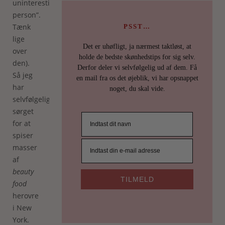
uninteresting
person”.
Tænk
PSST…
lige
Det er uhøfligt, ja nærmest taktløst, at
over
holde de bedste skønhedstips for sig selv.
den).
Derfor deler vi selvfølgelig ud af dem. Få
Så jeg
en mail fra os det øjeblik, vi har opsnappet
har
noget, du skal vide.
selvfølgelig
sørget
for at
spiser
masser
af
beauty
TILMELD
food
herovre
i New
York.