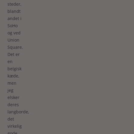
steder,
blandt
andet i
SoHo
og ved
Union
Square.
Det er
en
belgisk
kæde,
men
jeg
elsker
deres
langborde,
det
virkelig
gode