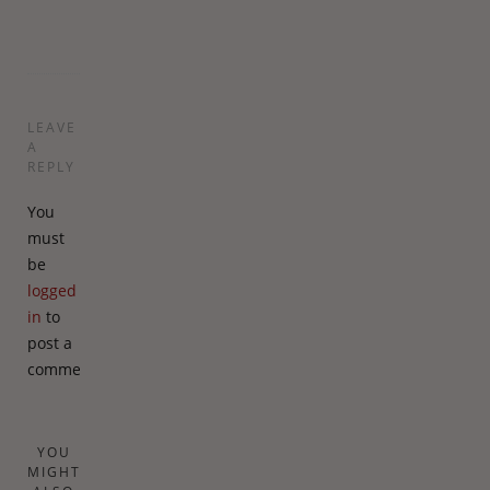
Charlotte
LEAVE
A
REPLY
You
must
be
logged
in
to
post a
comment.
YOU
MIGHT