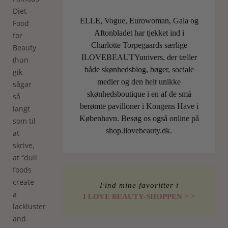
Diet –
ELLE, Vogue, Eurowoman, Gala og
Food
Aftonbladet har tjekket ind i
for
Charlotte Torpegaards særlige
Beauty
ILOVEBEAUTYunivers, der tæller
(hun
både skønhedsblog, bøger, sociale
gik
medier og den helt unikke
sågar
skønhedsboutique i en af de små
så
berømte pavilloner i Kongens Have i
langt
København. Besøg os også online på
som til
shop.ilovebeauty.dk.
at
skrive,
at “dull
foods
create
Find mine favoritter i
a
I LOVE BEAUTY-SHOPPEN > >
lackluster
and