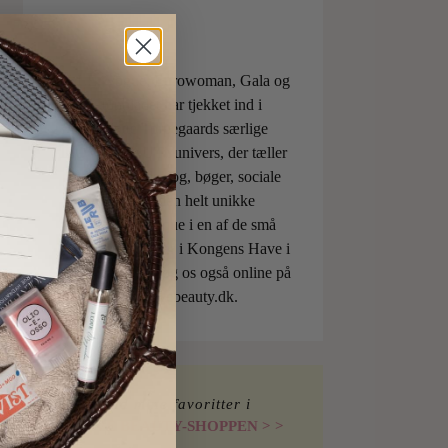
ELLE, Vogue, Eurowoman, Gala og
Aftonbladet har tjekket ind i
Charlotte Torpegaards særlige
ILOVEBEAUTYunivers, der tæller
både skønhedsblog, bøger, sociale
medier og den helt unikke
skønhedsboutique i en af de små
berømte pavilloner i Kongens Have i
København. Besøg os også online på
shop.ilovebeauty.dk.
Find mine favoritter i
I LOVE BEAUTY-SHOPPEN > >