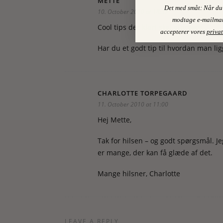
METTE
Det med småt: Når du 
10. October 2010 at 18:37
modtage e-mailmar
Cool tips der klart skal afprøves.
accepterer vores
privat
Har du et godt tip til hvordan man li
CHARLOTTE TORPEGAARD
11. October 2010 at 11:00
Hej Mette,
Tak for hilsen – og godt spørgsmål. Jeg 
er mange, der kan få glæde af det.
Mange hilsner, Charlotte
LEAVE A REPLY