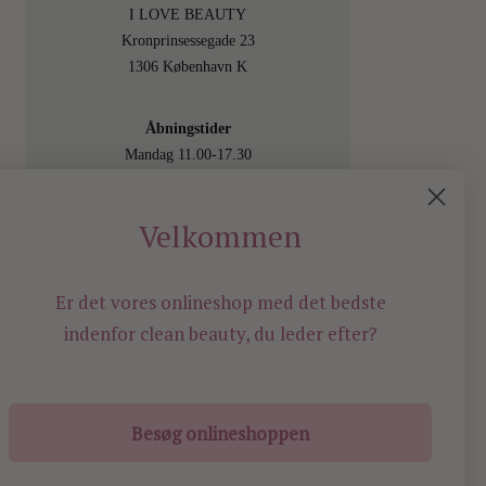
I LOVE BEAUTY
Kronprinsessegade 23
1306 København K
Åbningstider
Mandag 11.00-17.30
Tirsdag 11.00-17.30
Onsdag 11.00-17.30
Velkommen
Torsdag 11.00-17.30
Fredag 11.00-17.30
Lørdag 11.00-15.00
Er det vores onlineshop med det bedste
Besøg os også online på
indenfor
clean beauty, du leder efter?
shop.ilovebeauty.dk
Besøg onlineshoppen