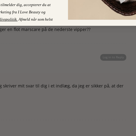
Log in to Reply
tilmelder dig, accepterer du at
keting fra I Love Beauty og
livspolitik
.
Afmeld når som helst
gger en flot marscare på de nederste vipper??
Log in to Reply
skriver mit svar til dig i et indlæg, da jeg er sikker på, at der