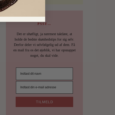
PSST…
Det er uhøfligt, ja nærmest taktløst, at
holde de bedste skønhedstips for sig selv.
Derfor deler vi selvfølgelig ud af dem. Få
en mail fra os det øjeblik, vi har opsnappet
noget, du skal vide.
TILMELD