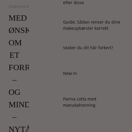
efter disse
SKØNHED
MED
Guide: Sådan renser du dine
makeupbørster korrekt
ØNSKET
OM
Vasker du dit hår forkert?
ET
FORRYGENDE
New in
–
OG
Panna cotta med
MINDEVÆRDIGT
manukahonning
–
NYTÅR