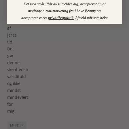
spørgsmål
Det med småt: Når du tilmelder dig, accepterer du at
og ikke
modtage e-mailmarketing fra I Love Beauty og
mindst
accepterer vores
privatlivspolitik
.
Afmeld når som helst
en bid
af
jeres
tid.
Det
gør
denne
skønhedsblog
værdifuld
og ikke
mindst
mindeværdig
for
mig.
MINDER