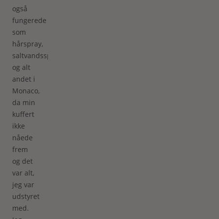
også
fungerede
som
hårspray,
saltvandsspray
og alt
andet i
Monaco,
da min
kuffert
ikke
nåede
frem
og det
var alt,
jeg var
udstyret
med.