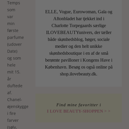
Temps
som
ELLE, Vogue, Eurowoman, Gala og
var
Aftonbladet har tjekket ind i
min
Charlotte Torpegaards særlige
første
ILOVEBEAUTYunivers, der tæller
parfume
både skønhedsblog, bøger, sociale
(udover
medier og den helt unikke
Date)
skønhedsboutique i en af de små
og som
berømte pavilloner i Kongens Have i
hele
København. Besøg os også online på
mit 15.
shop.ilovebeauty.dk.
år
duftede
af.
Chanel-
Find mine favoritter i
øjenskyggen
I LOVE BEAUTY-SHOPPEN > >
i fire
farver
(sølv,