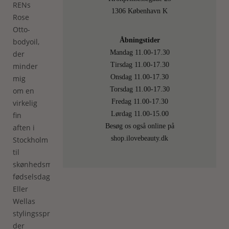
RENs
1306 København K
Rose
Otto-
Åbningstider
bodyoil,
Mandag 11.00-17.30
der
Tirsdag 11.00-17.30
minder
Onsdag 11.00-17.30
mig
Torsdag 11.00-17.30
om en
Fredag 11.00-17.30
virkelig
Lørdag 11.00-15.00
fin
Besøg os også online på
aften i
shop.ilovebeauty.dk
Stockholm
til
skønhedsmærkets
fødselsdag.
Eller
Wellas
stylingsspray,
der