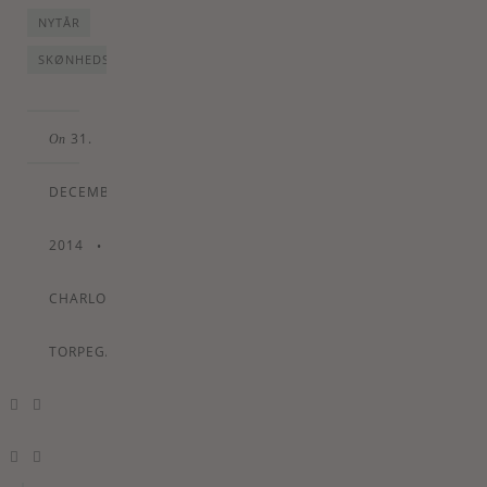
NYTÅR
SKØNHEDSPRODUKTER
31.
On
DECEMBER
2014
•
By
CHARLOTTE
TORPEGAARD