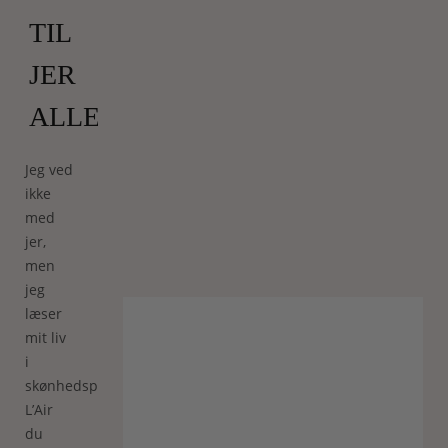
TIL
JER
ALLE!
Jeg ved
ikke
med
jer,
men
jeg
læser
mit liv
i
skønhedsprodukter.
L’Air
du