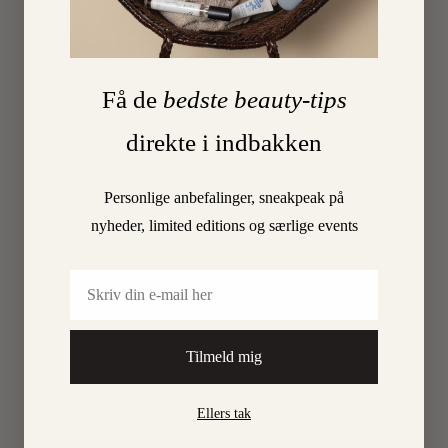
også
formår.
Men
først
Få de
bedste beauty-tips
og
fremmest
direkte i indbakken
vil jeg
ønske
Personlige anbefalinger, sneakpeak på
alle et
nyheder, limited editions og særlige events
forrygende
– og
Email
mindeværdigt
–
nytår.
Tak for
Tilmeld mig
jeres
input,
Ellers tak
kommentarer,