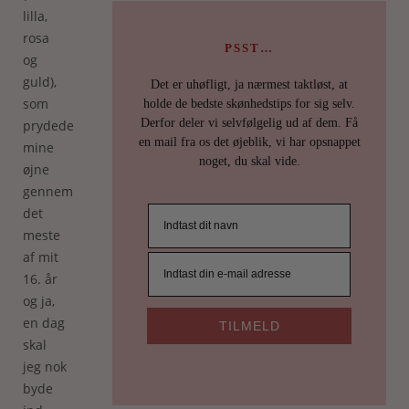
lilla,
rosa
PSST…
og
guld),
Det er uhøfligt, ja nærmest taktløst, at
som
holde de bedste skønhedstips for sig selv.
Derfor deler vi selvfølgelig ud af dem. Få
prydede
en mail fra os det øjeblik, vi har opsnappet
mine
noget, du skal vide.
øjne
gennem
det
meste
af mit
16. år
og ja,
en dag
TILMELD
skal
jeg nok
byde