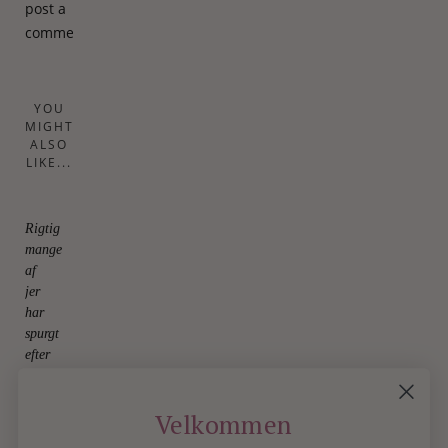
post a
comment.
YOU
MIGHT
ALSO
LIKE...
Rigtig
mange
af
jer
har
spurgt
efter
disse
30.
July
Velkommen
2026