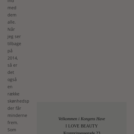
ind
med
dem
alle.
Når
jeg ser
tilbage
på
2014,
så er
det
også
en
række
skønhedsprodukter,
der får
minderne
Velkommen i Kongens Have
frem.
I LOVE BEAUTY
Som
Kronprinsessegade 23