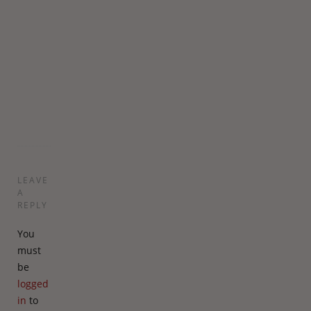
inspiration
de
næste
dage.
Mange
hilsner,
Charlotte
LEAVE
A
REPLY
You
must
be
logged
in
to