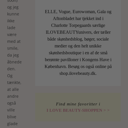
soon)
og jeg
ELLE, Vogue, Eurowoman, Gala og
kunne
Aftonbladet har tjekket ind i
ikke
Charlotte Torpegaards særlige
lade
ILOVEBEAUTYunivers, der tæller
være
både skønhedsblog, bøger, sociale
med at
medier og den helt unikke
smile,
skønhedsboutique i en af de små
da jeg
berømte pavilloner i Kongens Have i
åbnede
København. Besøg os også online på
den.
shop.ilovebeauty.dk.
Og
tænkte,
at alle
andre
også
Find mine favoritter i
ville
I LOVE BEAUTY-SHOPPEN > >
blive
glade