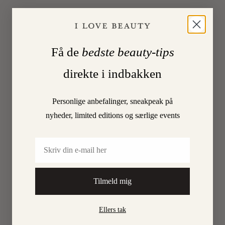
CHARLOTTE
Log
in to
Få de
bedste beauty-tips
TORPEGAARD
Reply
17.
December
direkte i indbakken
2015
at
21:32
Personlige anbefalinger, sneakpeak på
Ja,
nyheder, limited editions og særlige events
ikk,
Rie.
Email
Jeg
er
faktisk
Tilmeld mig
også
ret
vild
Ellers tak
med