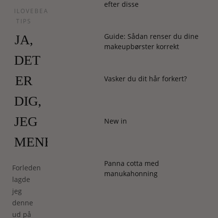
efter disse
ILOVEBEAUTY
TIPS
Guide: Sådan renser du dine
JA,
makeupbørster korrekt
DET
ER
Vasker du dit hår forkert?
DIG,
JEG
New in
MENER!
Panna cotta med
Forleden
manukahonning
lagde
jeg
denne
ud på