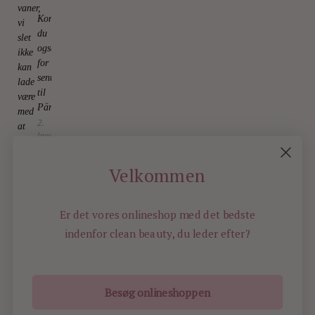
vaner,
Kom
vi
du
slet
også
ikke
for
kan
sent
lade
til
være
Pärla?
med
2.
at
January
holde
2026
6.
January
Velkommen
2026
Er det vores onlineshop med det bedste
indenfor
clean beauty, du leder efter?
Besøg onlineshoppen
ILOVEBEAUTY.DK - ALL RIGHTS RESERVED -
2015