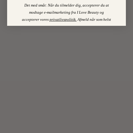
den;)
Det med småt: Når du tilmelder dig, accepterer du at
modtage e-mailmarketing fra I Love Beauty og
accepterer vores
privatlivspolitik
.
Afmeld når som helst
ANNE
Log
in to
H
Reply
18.
December
2015
at
07:14
Hi
hi
Skønt!
De
små
positive
budskaber
kan
ikke