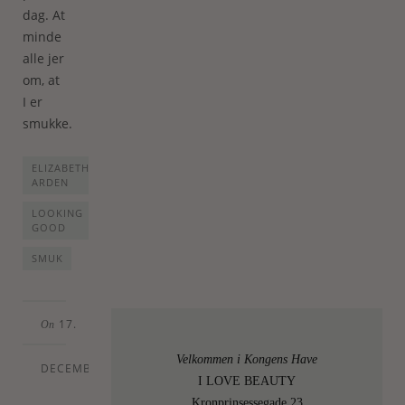
dag. At
minde
alle jer
om, at
I er
smukke.
ELIZABETH
ARDEN
LOOKING
GOOD
SMUK
17.
On
Velkommen i Kongens Have
DECEMBER
I LOVE BEAUTY
Kronprinsessegade 23