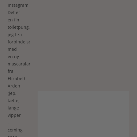
Instagram.
Det er
en fin
toiletpung,
jeg fik i
forbindelse
med
en ny
mascaralancering
fra
Elizabeth
Arden
(jep,
tætte,
lange
vipper
–
coming