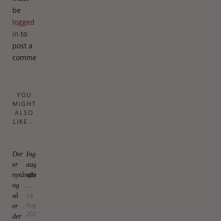
be
logged
in
to
post a
comment.
YOU
MIGHT
ALSO
LIKE...
Der
Ingen
er
august
nytårsforsæt,
uden
og
…
så
18.
August
er
2025
der