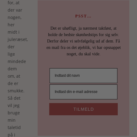
for, at
der var
PSST…
nogen,
her
Det er uhøfligt, ja nærmest taktløst, at
midt i
holde de bedste skønhedstips for sig selv.
juleræset,
Derfor deler vi selvfølgelig ud af dem. Få
der
en mail fra os det øjeblik, vi har opsnappet
lige
noget, du skal vide.
mindede
dem
om, at
de er
smukke.
Så det
vil jeg
TILMELD
bruge
min
taletid
på i