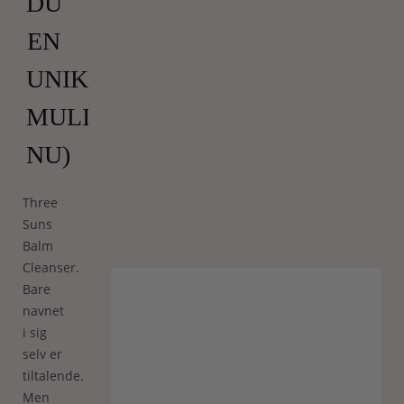
DU
EN
UNIK
MULIGHED
NU)
Three
Suns
Balm
Cleanser.
Bare
navnet
i sig
selv er
tiltalende.
Men