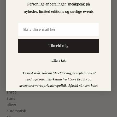
Personlige anbefalinger, sneakpeak på
Suns
nyheder, limited editions og særlige events
Balm
Cleanser
(7,5 ml)
Email
med
alle
Reome-
Tilmeld mig
køb, så
længe
Ellers tak
lager
haves.
Det med småt: Når du tilmelder dig, accepterer du at
Den
modtage e-mailmarketing fra I Love Beauty og
lille
accepterer vores
privatlivspolitik
.
Afmeld når som helst
Three
Suns
bliver
automatisk