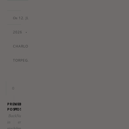
12. JUNE
On
2026
•
By
CHARLOTTE
TORPEGAARD
0
PREVIOUS
NEXT
POST
POST
Back
Nu
in
er
stock
den