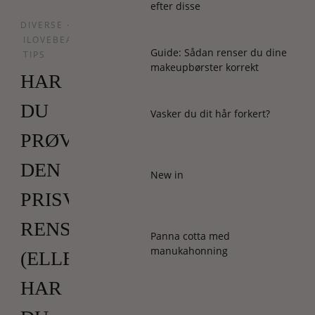
efter disse
DIVERSE
•
ILOVEBEAUTY
Guide: Sådan renser du dine
TIPS
makeupbørster korrekt
HAR
DU
Vasker du dit hår forkert?
PRØVET
DEN
New in
PRISVINDENDE
RENS?
Panna cotta med
manukahonning
(ELLERS
HAR