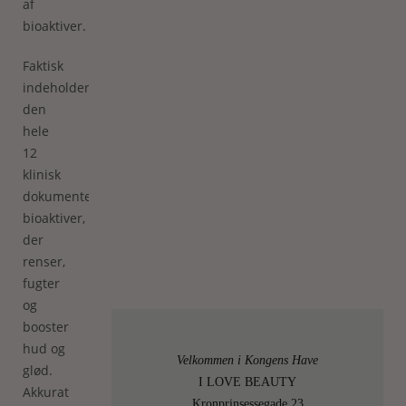
af
bioaktiver.
Faktisk
indeholder
den
hele
12
klinisk
dokumenterede
bioaktiver,
der
renser,
fugter
og
booster
hud og
Velkommen i Kongens Have
glød.
I LOVE BEAUTY
Akkurat
Kronprinsessegade 23