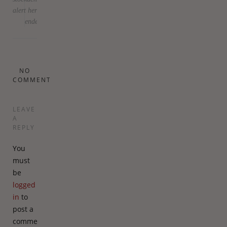
alert
her
endelig
NO
COMMENTS
LEAVE
A
REPLY
You
must
be
logged
in
to
post a
comment.