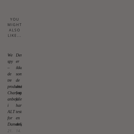
YOU
MIGHT
ALSO
LIKE...
We
Den
spy
er
–
ikke
de
som
tre
de
produkter
andre
Charlotte
(og
anbefaler
vi
i
har
ALT
testet
for
en
Damerne
del)
21.
14.