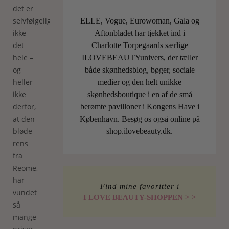
det er
selvfølgelig
ELLE, Vogue, Eurowoman, Gala og
ikke
Aftonbladet har tjekket ind i
det
Charlotte Torpegaards særlige
hele –
ILOVEBEAUTYunivers, der tæller
og
både skønhedsblog, bøger, sociale
heller
medier og den helt unikke
ikke
skønhedsboutique i en af de små
derfor,
berømte pavilloner i Kongens Have i
at den
København. Besøg os også online på
bløde
shop.ilovebeauty.dk.
rens
fra
Reome,
har
Find mine favoritter i
vundet
I LOVE BEAUTY-SHOPPEN > >
så
mange