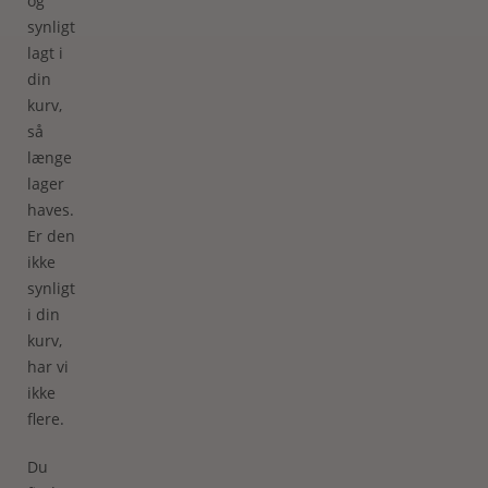
og
synligt
lagt i
din
kurv,
så
længe
lager
haves.
Er den
ikke
synligt
i din
kurv,
har vi
ikke
flere.
Du