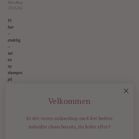
March
August
2026
2025
Vi
har
–
endelig
–
sat
en
ny
shampoobar
på
hylderne
17.
February
Velkommen
2026
Er det vores onlineshop med det bedste
indenfor
clean beauty, du leder efter?