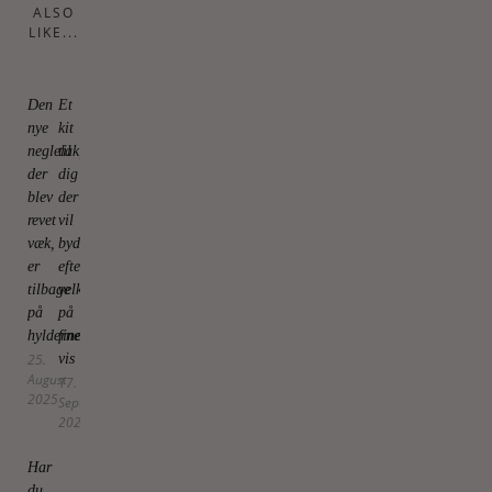
ALSO
LIKE...
Den
Et
nye
kit
neglelak,
til
der
dig
blev
der
revet
vil
væk,
byde
er
efteråret
tilbage
velkommen
på
på
hylderne
fineste
25.
vis
August
17.
2025
September
2025
Har
du