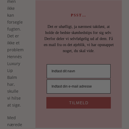
men
ikke
kan
PSST…
forsegle
Det er uhøfligt, ja nærmest taktløst, at
fugten.
holde de bedste skønhedstips for sig selv.
Det er
Derfor deler vi selvfølgelig ud af dem. Få
ikke et
en mail fra os det øjeblik, vi har opsnappet
problem
noget, du skal vide.
Hennés
Luxury
Lip
Balm
har,
skulle
vi hilse
TILMELD
at sige.
Med
nærede