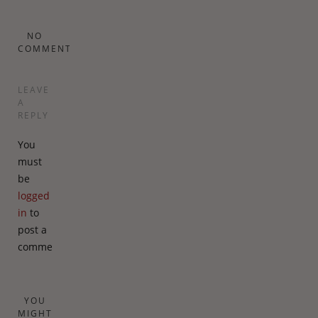
NO
COMMENTS
LEAVE
A
REPLY
You
must
be
logged
in
to
post a
comment.
YOU
MIGHT