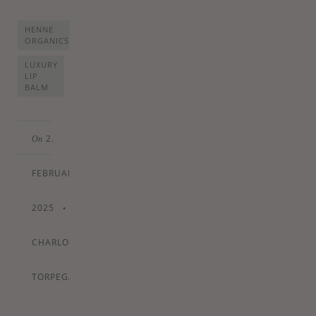
HENNE
ORGANICS
LUXURY
LIP
BALM
2.
On
FEBRUARY
2025
•
By
CHARLOTTE
TORPEGAARD