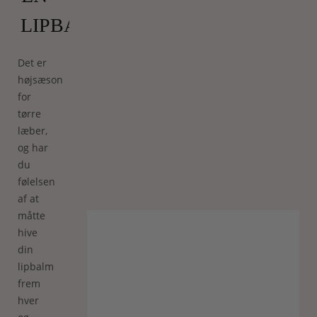
LIPBALM?
Det er
højsæson
for
tørre
læber,
og har
du
følelsen
af at
måtte
hive
din
lipbalm
frem
hver