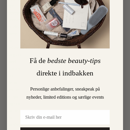
der
nænsomt
fjerner
alt det
tørre
fra
læberne.
Følg op
Få de
bedste beauty-tips
med
Luxury
direkte i indbakken
Lip
Balm –
Personlige anbefalinger, sneakpeak på
gerne
et tykt
nyheder, limited editions og særlige events
lag om
natten
Email
de
første