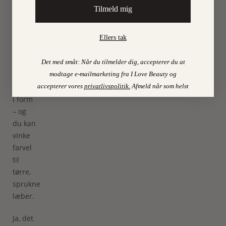
par
Tilmeld mig
dage,
så
dine
Ellers tak
læber
kan
Det med småt: Når du tilmelder dig, accepterer du at
komme
modtage e-mailmarketing fra I Love Beauty og
tilbage
accepterer vores
privatlivspolitik
.
Afmeld når som helst
i form
– og
du kan
vinke
farvel
til
tørre,
sprukne
læber.
Ja, det