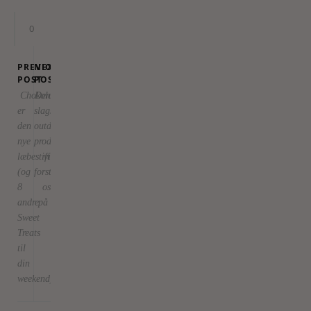
0
PREVIOUS
NEXT
POST
POST
Chokolade
Den
er
slags
den
outdoor-
nye
produkter,
læbestift
vi
(og
forstår
8
os
andre
på
Sweet
Treats
til
din
weekend)