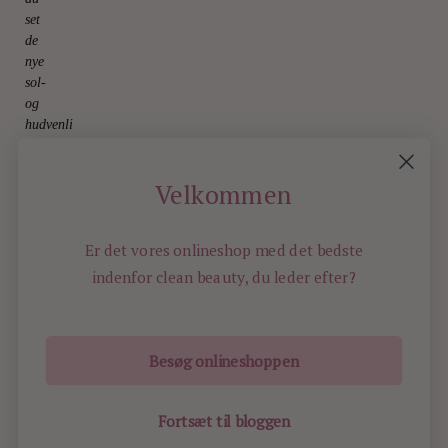
set
de
nye
sol-
og
hudvenlige
parfumer?
12.
August
Velkommen
2025
Er det vores onlineshop med det bedste
indenfor
clean beauty, du leder efter?
Besøg onlineshoppen
ILOVEBEAUTY.DK - ALL RIGHTS RESERVED -
2025
Fortsæt til bloggen