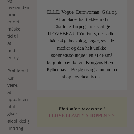
og
hveranden
ELLE, Vogue, Eurowoman, Gala og
time,
Aftonbladet har tjekket ind i
er det
Charlotte Torpegaards særlige
måske
ILOVEBEAUTYunivers, der tæller
tid til
både skønhedsblog, bøger, sociale
at
medier og den helt unikke
finde
skønhedsboutique i en af de små
en ny.
berømte pavilloner i Kongens Have i
København. Besøg os også online på
Problemet
shop.ilovebeauty.dk.
kan
være,
at
lipbalmen
blot
Find mine favoritter i
giver
I LOVE BEAUTY-SHOPPEN > >
øjeblikkelig
lindring,