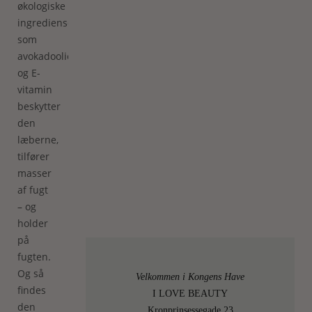
økologiske
ingredienser
som
avokadoolie
og E-
vitamin
beskytter
den
læberne,
tilfører
masser
af fugt
– og
holder
på
fugten.
Og så
Velkommen i Kongens Have
findes
I LOVE BEAUTY
den
Kronprinsessegade 23