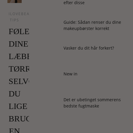
efter disse
ILOVEBEAUTY
TIPS
Guide: Sådan renser du dine
makeupbørster korrekt
FØLES
DINE
Vasker du dit hår forkert?
LÆBER
TØRRE,
New in
SELVOM
DU
Det er ubetinget sommerens
LIGE
bedste fugtmaske
BRUGT
EN