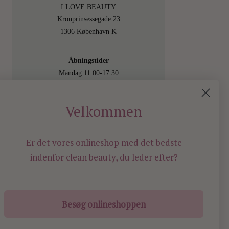
I LOVE BEAUTY
Kronprinsessegade 23
1306 København K
Åbningstider
Mandag 11.00-17.30
Tirsdag 11.00-17.30
Onsdag 11.00-17.30
Velkommen
Torsdag 11.00-17.30
Fredag 11.00-17.30
Lørdag 11.00-15.00
Er det vores onlineshop med det bedste
Besøg os også online på
indenfor
clean beauty, du leder efter?
shop.ilovebeauty.dk
Besøg onlineshoppen