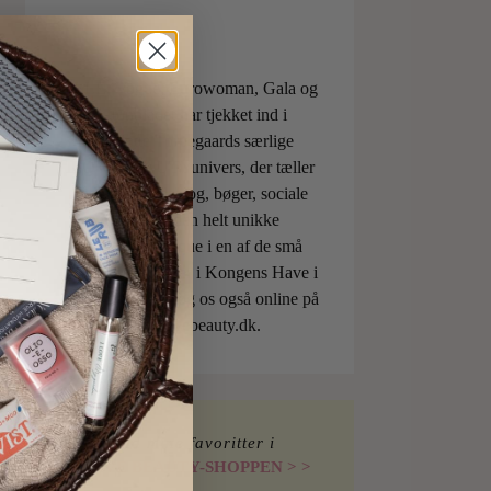
ELLE, Vogue, Eurowoman, Gala og
Aftonbladet har tjekket ind i
Charlotte Torpegaards særlige
ILOVEBEAUTYunivers, der tæller
både skønhedsblog, bøger, sociale
medier og den helt unikke
skønhedsboutique i en af de små
berømte pavilloner i Kongens Have i
København. Besøg os også online på
shop.ilovebeauty.dk.
Find mine favoritter i
I LOVE BEAUTY-SHOPPEN > >