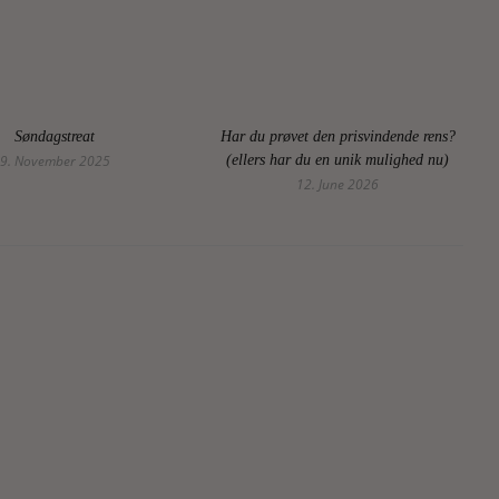
Søndagstreat
Har du prøvet den prisvindende rens?
9. November 2025
(ellers har du en unik mulighed nu)
12. June 2026