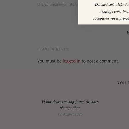
Det med småt: Når du 
Byd velkommen til Bodha
modtage e-mailmar
accepterer vores
privat
LEAVE A REPLY
You must be
logged in
to post a comment.
YOU 
Vi har desværre sagt farvel til vores
shampoobar
13. August 2025