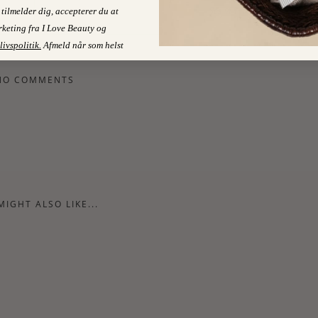
tilmelder dig, accepterer du at
Ses vi i næste uge?
keting fra I Love Beauty og
livspolitik
.
Afmeld når som helst
NO COMMENTS
MIGHT ALSO LIKE...