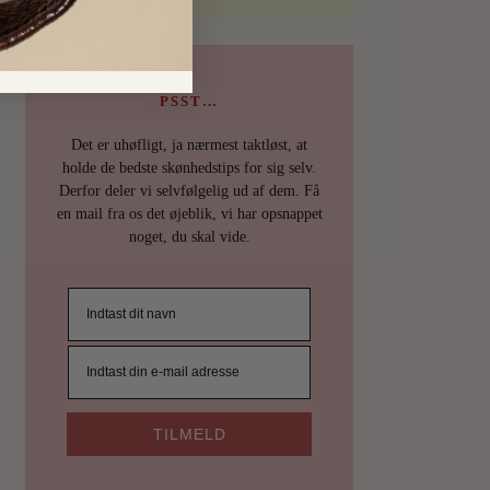
PSST…
Det er uhøfligt, ja nærmest taktløst, at
holde de bedste skønhedstips for sig selv.
Derfor deler vi selvfølgelig ud af dem. Få
en mail fra os det øjeblik, vi har opsnappet
noget, du skal vide.
TILMELD