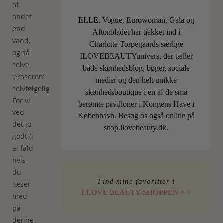
af
andet
ELLE, Vogue, Eurowoman, Gala og
end
Aftonbladet har tjekket ind i
vand,
Charlotte Torpegaards særlige
og så
ILOVEBEAUTYunivers, der tæller
selve
både skønhedsblog, bøger, sociale
‘eraseren’
medier og den helt unikke
selvfølgelig.
skønhedsboutique i en af de små
For vi
berømte pavilloner i Kongens Have i
ved
København. Besøg os også online på
det jo
shop.ilovebeauty.dk.
godt (i
al fald
hvis
du
Find mine favoritter i
læser
I LOVE BEAUTY-SHOPPEN > >
med
på
denne