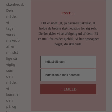
skønhedsblog):
Den
PSST…
måde,
vi
Det er uhøfligt, ja nærmest taktløst, at
tager
holde de bedste skønhedstips for sig selv.
Derfor deler vi selvfølgelig ud af dem. Få
vores
en mail fra os det øjeblik, vi har opsnappet
makeup
noget, du skal vide.
af, er
mindst
lige så
vigtig
som
den
måde,
vi
TILMELD
kommer
den
på, og