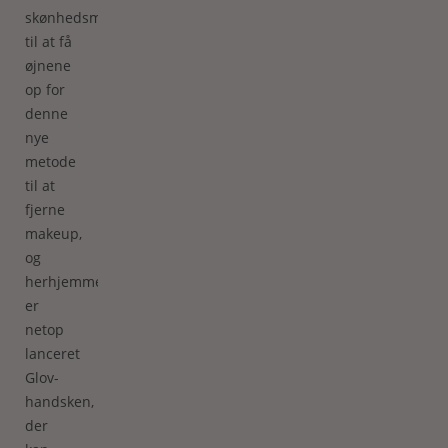
skønhedsmærker
til at få
øjnene
op for
denne
nye
metode
til at
fjerne
makeup,
og
herhjemme
er
netop
lanceret
Glov-
handsken,
der