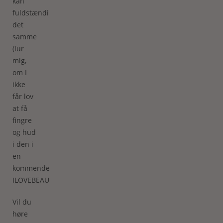
kan
fuldstændig
det
samme
(lur
mig,
om I
ikke
får lov
at få
fingre
og hud
i den i
en
kommende
ILOVEBEAUTYboks).
Vil du
høre