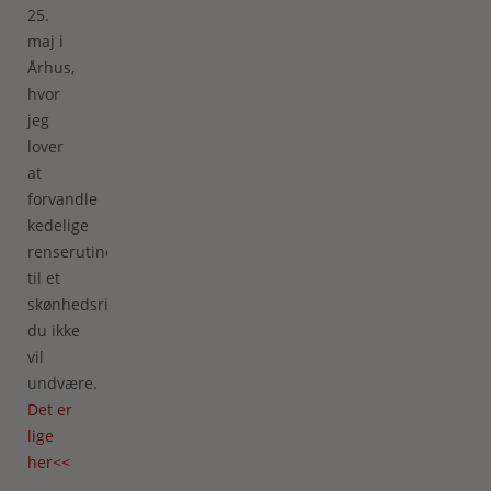
25.
maj i
Århus,
hvor
jeg
lover
at
forvandle
kedelige
renserutiner
til et
skønhedsritual,
du ikke
vil
undvære.
Det er
lige
her<<