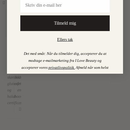
Email
4
Tilmeld mig
Ellers tak
PREVIOUS
NEXT
POST
POST
Det med småt: Når du tilmelder dig, accepterer du at
Du
modtage e-mailmarketing fra I Love Beauty og
Er
kommer
accepterer vores
privatlivspolitik
.
Afmeld når som helst
dine
nok
skønhedsprodukter
ikke
glutenfri
udenom
og
en
halal-
booster
certificerede?
...