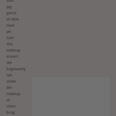
som
jeg
gerne
vil dele
med
jer.
Som
‘the
makeup
eraser’,
der
bogstaveligt
talt
visker
din
makeup
af.
Uden
brug