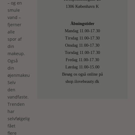
– og en
1306 København K
smule
vand –
Åbningstider
fjerner
Mandag 11.00-17.30
alle
Tirsdag 11.00-17.30
spor af
Onsdag 11.00-17.30
din
Torsdag 11.00-17.30
makeup.
Fredag 11.00-17.30
Også
Lørdag 11.00-15.00
din
Besøg os også online på
øjenmakeup.
shop.ilovebeauty.dk
Selv
den
vandfaste.
Trenden
har
selvfølgelig
fået
flere