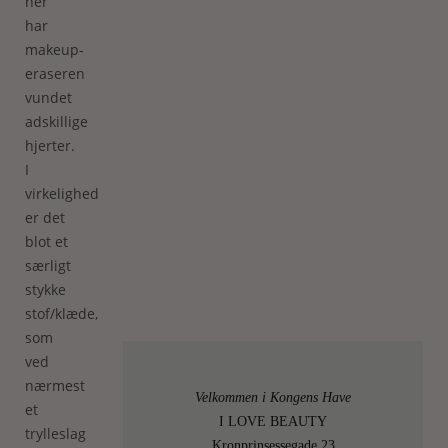
her
har
makeup-
eraseren
vundet
adskillige
hjerter.
I
virkeligheden
er det
blot et
særligt
stykke
stof/klæde,
som
ved
nærmest
Velkommen i Kongens Have
et
I LOVE BEAUTY
trylleslag
Kronprinsessegade 23