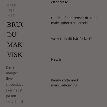
efter disse
HOLD
ØJE
MED
Guide: Sådan renser du dine
makeupbørster korrekt
BRUGER
DU
Vasker du dit hår forkert?
MAKEUP-
VISKELÆDER?
New in
Der er
mange
flere
Panna cotta med
sjove/skæve/interessante/tankevækkende
manukahonning
skønhedstrends
på mit
skrivebord,