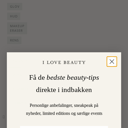
GLOV
HUD
MAKEUP
ERASER
RENS
25. APRIL
On
2016
•
By
Få de
bedste beauty-tips
direkte i indbakken
CHARLOTTE
TORPEGAARD
Personlige anbefalinger, sneakpeak på
nyheder, limited editions og særlige events