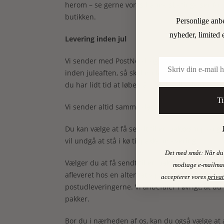
herom – se gerne vores handelsbetingelser for 
butikken.
Personlige anb
nyheder, limited 
Levering inden jul
Vi sender med PostNord, og hvis du vil være sikke
Email
inden juleaften, så skal du lægge din ordre sen
du har lidt tid at løbe på i juletravlheden).
Ti
Vi sender altid samme dag, hvis du lægger din 
Du kan vælge at få sendt til en pakkeshop – og v
vil undgå at stå i kø til pakkeudlevering.
Det med småt: Når du 
Vælger du at få sendt til en pakkeshop, gør vi 
modtage e-mailmar
afleveret hos en alternativ pakkeudlevering i j
accepterer vores
privat
postudleveringerne. Vi anbefaler i øvrigt, at du 
pakker.
Bor du i nærheden af os, kan du også vælge at 