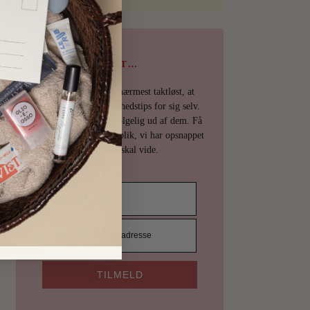
PSST…
Det er uhøfligt, ja nærmest taktløst, at
holde de bedste skønhedstips for sig selv.
Derfor deler vi selvfølgelig ud af dem. Få
en mail fra os det øjeblik, vi har opsnappet
noget, du skal vide.
TILMELD