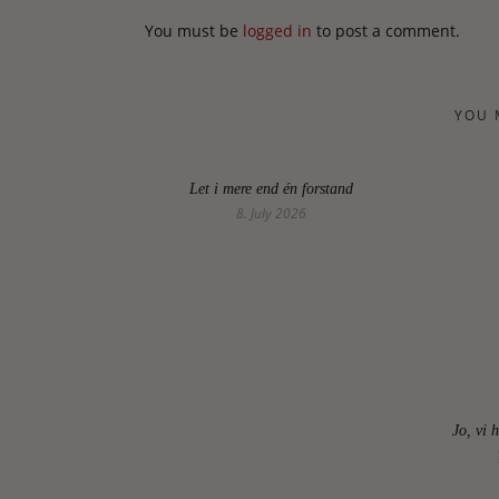
You must be
logged in
to post a comment.
YOU 
Let i mere end én forstand
8. July 2026
Jo, vi 