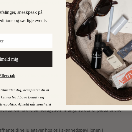
mere information. Bemærk, at vi ikke giver penge tilbage i
efalinger, sneakpeak på
editions og særlige events
r på at få dine julegaver (eller blot dine gaver til dig selv)
est torsdag 19. december kl. 15.00 (men gør det gerne før, så
lmeld mig
ordre inden klokken 15.00.
i sender naturligvis også helt til din hoveddør, hvis du gerne
Ellers tak
tilmelder dig, accepterer du at
opmærksom på, at du kan risikere at din pakke bliver
keting fra I Love Beauty og
uleperioden, hvor der er rigtig mange pakker hos
livspolitik
.
Afmeld når som helst
henter din ordre så hurtigt som muligt, så der er plads til alle
afhente dine julegaver hos os i skønhedspavillonen i