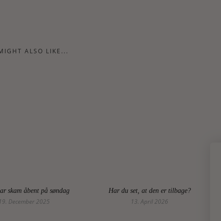
MIGHT ALSO LIKE...
har skam åbent på søndag
Har du set, at den er tilbage?
19. December 2025
13. April 2026