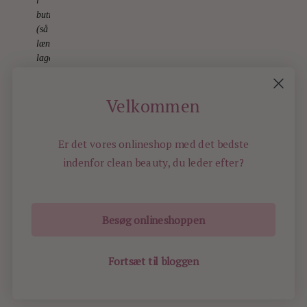
i
butikken
(så
længe
lager
haves)
5.
December
Velkommen
2025
Er det vores onlineshop med det bedste
indenfor
clean beauty, du leder efter?
Besøg onlineshoppen
ILOVEBEAUTY.DK - ALL RIGHTS RESERVED -
2015
Fortsæt til bloggen