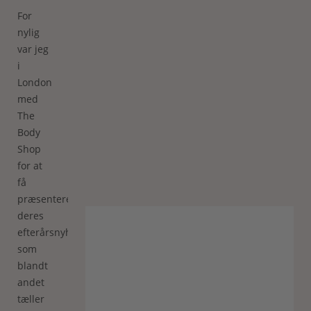
For
nylig
var jeg
i
London
med
The
Body
Shop
for at
få
præsenteret
deres
efterårsnyheder,
som
blandt
andet
tæller