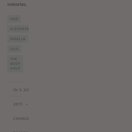
indvortes.
HUD
KLEOPATRA
NIGELLA
OLIE
THE
BODY
SHOP
3. JULY
On
2015
•
By
CHARLOTTE