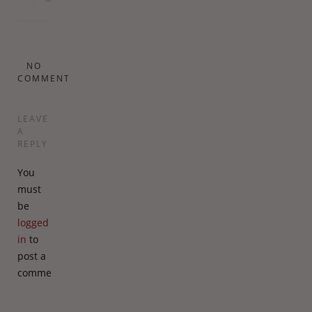
NO
COMMENTS
LEAVE
A
REPLY
You
must
be
logged
in
to
post a
comment.