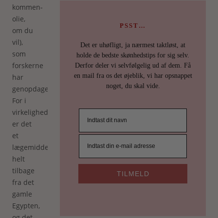
kommen-
olie,
PSST…
om du
vil),
Det er uhøfligt, ja nærmest taktløst, at
som
holde de bedste skønhedstips for sig selv.
forskerne
Derfor deler vi selvfølgelig ud af dem. Få
en mail fra os det øjeblik, vi har opsnappet
har
noget, du skal vide.
genopdaget.
For i
virkeligheden
er det
et
lægemiddel
helt
tilbage
TILMELD
fra det
gamle
Egypten,
og det