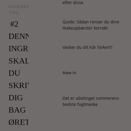
efter disse
ILOVEBEAUTY
TIPS
Guide: Sådan renser du dine
#2
makeupbørster korrekt
DENNE
INGREDIENS
Vasker du dit hår forkert?
SKAL
DU
New in
SKRIVE
DIG
Det er ubetinget sommerens
bedste fugtmaske
BAG
ØRET