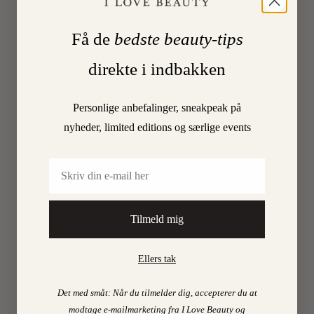
glemt.
Nu er
Få de
bedste beauty-tips
den
tilbage,
direkte i indbakken
ikke
kun i
Personlige anbefalinger, sneakpeak på
skønhedsverdenen,
men
nyheder, limited editions og særlige events
også
som
Email
helsemiddel
mod
alt lige
Tilmeld mig
fra
høfeber
Ellers tak
og
hovedpine
Det med småt: Når du tilmelder dig, accepterer du at
til
modtage e-mailmarketing fra I Love Beauty og
forkølelse