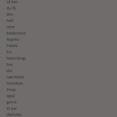
så kan
du få
den
helt
rene
koldpressede
Nigella-
frøolie
fra
Naturdrogeriet
hos
din
nærmeste
helsekost.
Snup
også
gerne
et par
skefulde