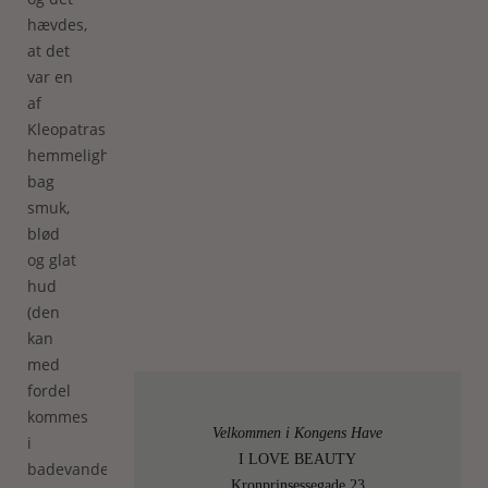
hævdes,
at det
var en
af
Kleopatras
hemmeligheder
bag
smuk,
blød
og glat
hud
(den
kan
med
fordel
kommes
Velkommen i Kongens Have
i
I LOVE BEAUTY
badevandet,
Kronprinsessegade 23