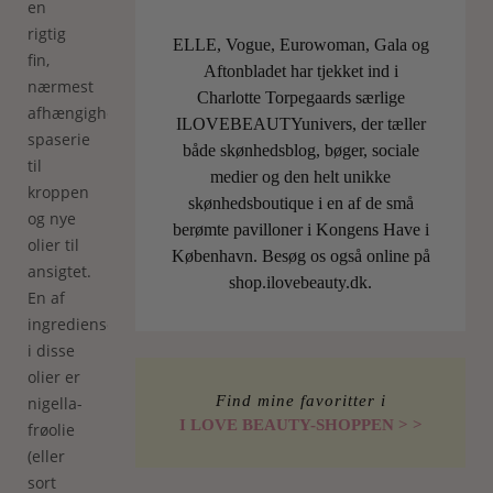
en
rigtig
ELLE, Vogue, Eurowoman, Gala og
fin,
Aftonbladet har tjekket ind i
nærmest
Charlotte Torpegaards særlige
afhængighedsskabende,
ILOVEBEAUTYunivers, der tæller
spaserie
både skønhedsblog, bøger, sociale
til
medier og den helt unikke
kroppen
skønhedsboutique i en af de små
og nye
berømte pavilloner i Kongens Have i
olier til
København. Besøg os også online på
ansigtet.
shop.ilovebeauty.dk.
En af
ingredienserne
i disse
olier er
Find mine favoritter i
nigella-
I LOVE BEAUTY-SHOPPEN > >
frøolie
(eller
sort