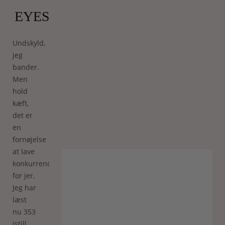
EYES)
Undskyld,
jeg
bander.
Men
hold
kæft,
det er
en
fornøjelse
at lave
konkurrencer
for jer.
Jeg har
læst
nu 353
(still