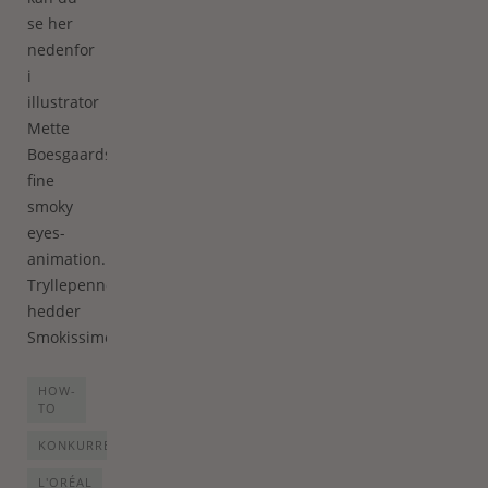
se her
nedenfor
i
illustrator
Mette
Boesgaards
fine
smoky
eyes-
animation.
Tryllepennen
hedder
Smokissime.
HOW-
TO
KONKURRENCE
L'ORÉAL