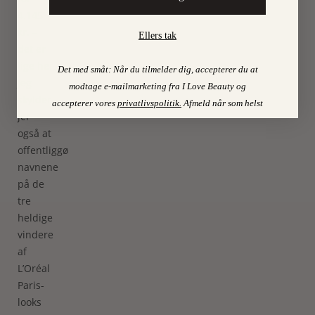
4.145
kr. –
Ellers tak
det er
lige
her
.
Det med småt: Når du tilmelder dig, accepterer du at
Jeg
modtage e-mailmarketing fra I Love Beauty og
skylder
accepterer vores
privatlivspolitik
.
Afmeld når som helst
jer
også at
offentliggøre
navnene
på de
tre
heldige
vindere
af
L’Oréal
Paris-
looks