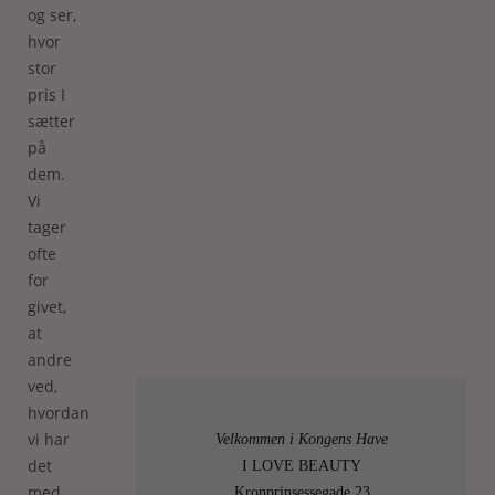
og ser,
hvor
stor
pris I
sætter
på
dem.
Vi
tager
ofte
for
givet,
at
andre
ved,
hvordan
vi har
Velkommen i Kongens Have
det
I LOVE BEAUTY
med
Kronprinsessegade 23