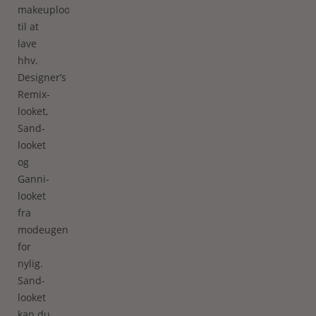
makeuplooks
til at
lave
hhv.
Designer’s
Remix-
looket,
Sand-
looket
og
Ganni-
looket
fra
modeugen
for
nylig.
Sand-
looket
kan du