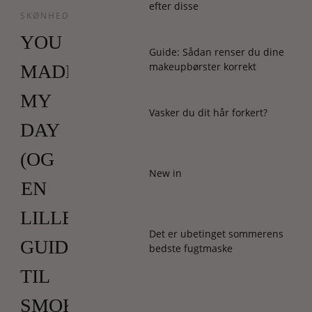
efter disse
SKØNHED
YOU
Guide: Sådan renser du dine
makeupbørster korrekt
MADE
MY
Vasker du dit hår forkert?
DAY
(OG
New in
EN
LILLE
Det er ubetinget sommerens
GUIDE
bedste fugtmaske
TIL
SMOKY