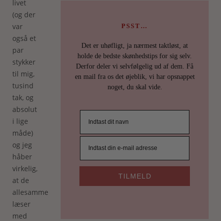
livet
(og der
var
PSST…
også et
Det er uhøfligt, ja nærmest taktløst, at
par
holde de bedste skønhedstips for sig selv.
stykker
Derfor deler vi selvfølgelig ud af dem. Få
til mig,
en mail fra os det øjeblik, vi har opsnappet
tusind
noget, du skal vide.
tak, og
absolut
i lige
måde)
og jeg
håber
virkelig,
TILMELD
at de
allesammen
læser
med