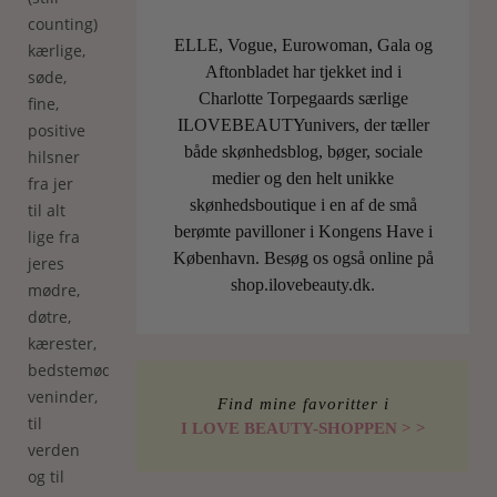
counting)
ELLE, Vogue, Eurowoman, Gala og
kærlige,
Aftonbladet har tjekket ind i
søde,
Charlotte Torpegaards særlige
fine,
ILOVEBEAUTYunivers, der tæller
positive
både skønhedsblog, bøger, sociale
hilsner
medier og den helt unikke
fra jer
skønhedsboutique i en af de små
til alt
berømte pavilloner i Kongens Have i
lige fra
København. Besøg os også online på
jeres
shop.ilovebeauty.dk.
mødre,
døtre,
kærester,
bedstemødre,
veninder,
Find mine favoritter i
til
I LOVE BEAUTY-SHOPPEN > >
verden
og til