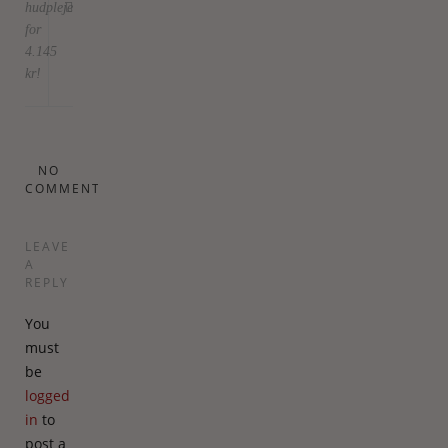
hudpleje
for
4.145
kr!
NO
COMMENTS
LEAVE
A
REPLY
You
must
be
logged
in
to
post a