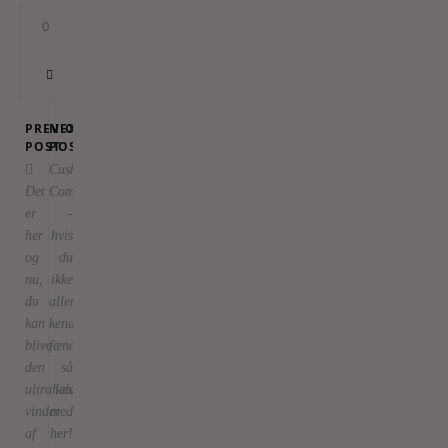
0
PREVIOUS
NEXT
POST
POST
Cushion
Det
Compacts
er
-
her
hvis
og
du
nu,
ikke
du
allerede
kan
kender
blive
fænomenet,
den
så
ultraheldige
læs
vinder
med
af
her!