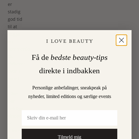
er
stadig
god tid
til at
lægge
en
kommentar.
Få de
bedste beauty-tips
Du
risikerer
direkte i indbakken
oven i
købet
at
Personlige anbefalinger, sneakpeak på
blive
nyheder, limited editions og særlige events
den
heldige
Email
vinder
af
luksushudpleje
Tilmeld mig
for