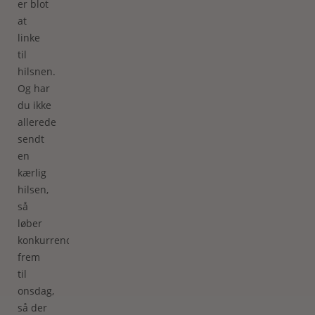
er blot
at
linke
til
hilsnen.
Og har
du ikke
allerede
sendt
en
kærlig
hilsen,
så
løber
konkurrencen
frem
til
onsdag,
så der