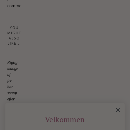
comment.
YOU
MIGHT
ALSO
LIKE...
Rigtig
mange
af
jer
har
spurgt
efter
disse
30.
July
Velkommen
2026