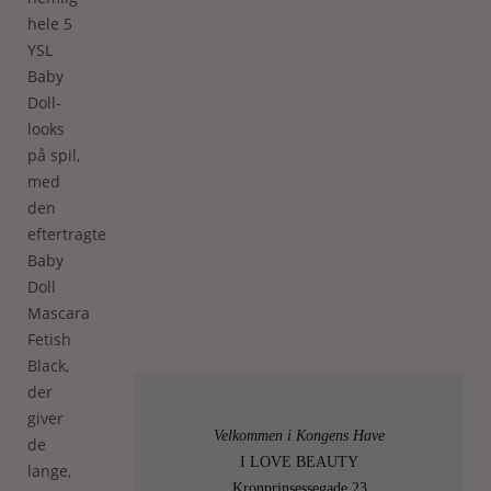
hele 5
YSL
Baby
Doll-
looks
på spil,
med
den
eftertragtede
Baby
Doll
Mascara
Fetish
Black,
der
giver
Velkommen i Kongens Have
de
I LOVE BEAUTY
lange,
Kronprinsessegade 23