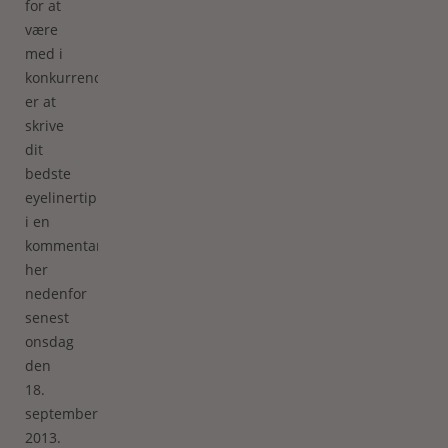
for at
være
med i
konkurrencen
er at
skrive
dit
bedste
eyelinertip
i en
kommentar
her
nedenfor
senest
onsdag
den
18.
september
2013.