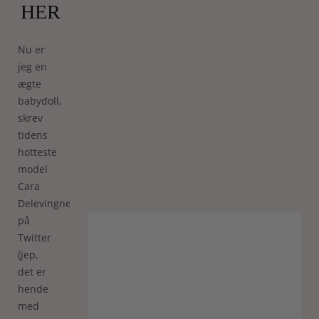
HER
Nu er
jeg en
ægte
babydoll,
skrev
tidens
hotteste
model
Cara
Delevingne
på
Twitter
(jep,
det er
hende
med