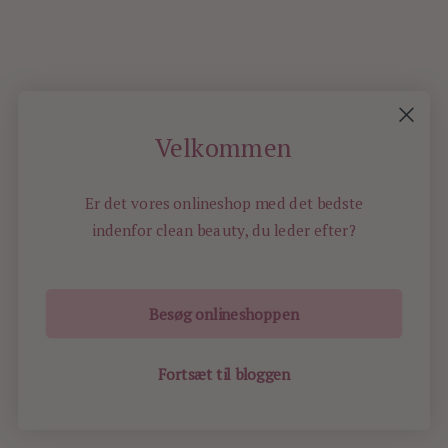
er
at
bruge
en
nude-
farvet
Velkommen
blyant
eyeliner
på
Er det vores onlineshop med det bedste
den
indenfor
clean beauty, du leder efter?
inderste
våde
kant
Besøg onlineshoppen
i
øjet
–
Fortsæt til bloggen
det
lysner
øjeblikkeligt