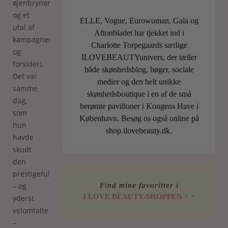
øjenbrynene,
og et
ELLE, Vogue, Eurowoman, Gala og
utal af
Aftonbladet har tjekket ind i
kampagner
Charlotte Torpegaards særlige
og
ILOVEBEAUTYunivers, der tæller
forsider).
både skønhedsblog, bøger, sociale
Det var
medier og den helt unikke
samme
skønhedsboutique i en af de små
dag,
berømte pavilloner i Kongens Have i
som
København. Besøg os også online på
hun
shop.ilovebeauty.dk.
havde
skudt
den
prestigefulde
Find mine favoritter i
– og
I LOVE BEAUTY-SHOPPEN > >
yderst
velomtalte
–