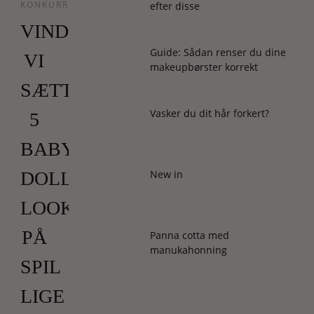
KONKURRENCER
efter disse
VIND!
Guide: Sådan renser du dine
VI
makeupbørster korrekt
SÆTTER
Vasker du dit hår forkert?
5
BABY
New in
DOLL-
LOOKS
PÅ
Panna cotta med
manukahonning
SPIL
LIGE