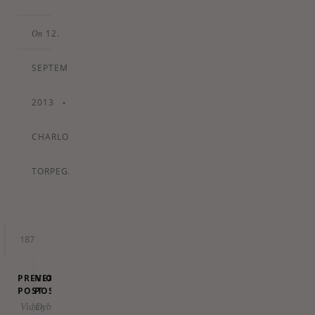
12.
On
SEPTEMBER
2013
•
By
CHARLOTTE
TORPEGAARD
187
PREVIOUS
NEXT
POST
POST
Vidste
Dyb