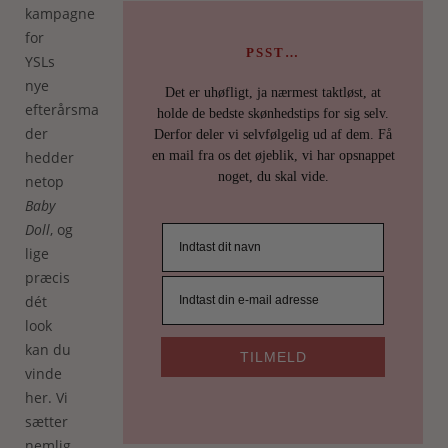
kampagne
for
PSST…
YSLs
nye
Det er uhøfligt, ja nærmest taktløst, at
efterårsmakeup,
holde de bedste skønhedstips for sig selv.
der
Derfor deler vi selvfølgelig ud af dem. Få
en mail fra os det øjeblik, vi har opsnappet
hedder
noget, du skal vide.
netop
Baby
Doll
, og
lige
præcis
dét
look
kan du
TILMELD
vinde
her. Vi
sætter
nemlig