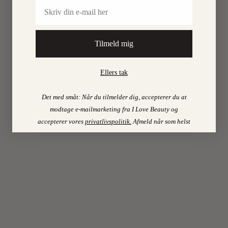
2
Email
forskellige
farver,
sort
Tilmeld mig
nederst
og
Ellers tak
en
farvet
Det med småt: Når du tilmelder dig, accepterer du at
ovenover.
modtage e-mailmarketing fra I Love Beauty og
accepterer vores
privatlivspolitik
.
Afmeld når som helst
KARIN
Log
in to
V.SØRENSEN
Reply
12.
September
2013
at
10:43
Hej