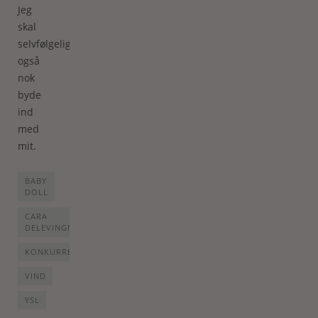
Jeg
skal
selvfølgelig
også
nok
byde
ind
med
mit.
BABY
DOLL
CARA
DELEVINGNE
KONKURRENCE
VIND
YSL