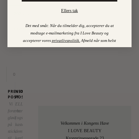
Ellers tak
2025
•
By
Det med småt: Når du tilmelder dig, accepterer du at
CHARLOTTE
modtage e-mailmarketing fra I Love Beauty og
accepterer vores
privatlivspolitik
.
Afmeld når som helst
TORPEGAARD
0
PREVIOUS
NEXT
POST
POST
Vi
ELLE
forærer
har
glød
(også)
Velkommen i Kongens Have
på
kastet
I LOVE BEAUTY
stick
deres
Kronprinsessegade 23
til
kærlighed