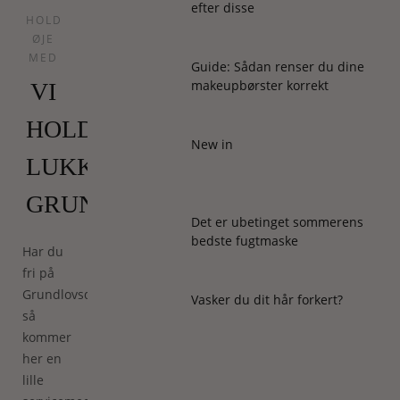
efter disse
HOLD
ØJE
MED
Guide: Sådan renser du dine
makeupbørster korrekt
VI
HOLDER
New in
LUKKET
GRUNDLOVSDAG
Det er ubetinget sommerens
bedste fugtmaske
Har du
fri på
Grundlovsdag,
Vasker du dit hår forkert?
så
kommer
her en
lille