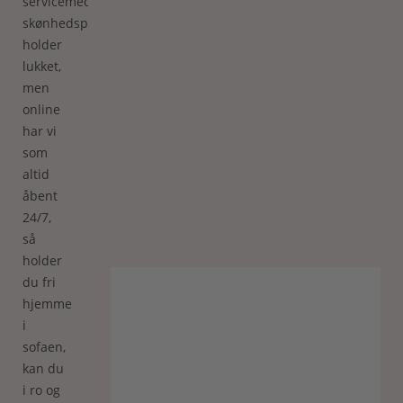
servicemeddelelse:
skønhedspavillonen
holder
lukket,
men
online
har vi
som
altid
åbent
24/7,
så
holder
du fri
hjemme
i
sofaen,
kan du
i ro og