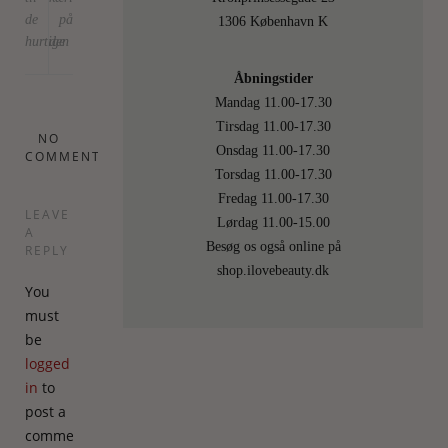
de
på
1306 København K
hurtige
den
Åbningstider
Mandag 11.00-17.30
Tirsdag 11.00-17.30
NO
Onsdag 11.00-17.30
COMMENTS
Torsdag 11.00-17.30
Fredag 11.00-17.30
LEAVE
Lørdag 11.00-15.00
A
Besøg os også online på
REPLY
shop.ilovebeauty.dk
You
must
be
logged
in
to
post a
comment.