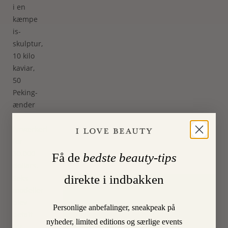
i en
kæmpe
is-
skulptur,
10 kilo
kaviar,
50
Peking-
ænder
og
fyrværkeri
for
30.000
Få de
bedste beauty-tips
dollars.
direkte i indbakken
Seks
modeller
blev
Velkommen i Kongens Have
Personlige anbefalinger, sneakpeak på
betalt
I LOVE BEAUTY
nyheder, limited editions og særlige events
for
Kronprinsessegade 23