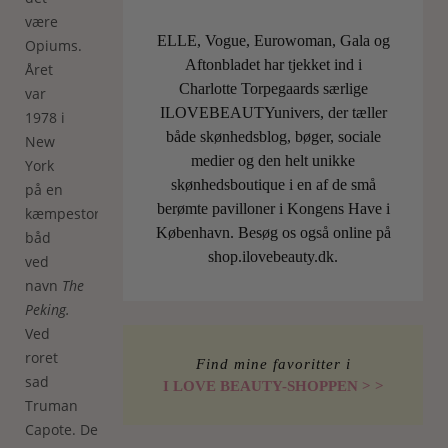
være
ELLE, Vogue, Eurowoman, Gala og
Opiums.
Aftonbladet har tjekket ind i
Året
Charlotte Torpegaards særlige
var
ILOVEBEAUTYunivers, der tæller
1978 i
både skønhedsblog, bøger, sociale
New
medier og den helt unikke
York
skønhedsboutique i en af de små
på en
berømte pavilloner i Kongens Have i
kæmpestor
København. Besøg os også online på
båd
shop.ilovebeauty.dk.
ved
navn
The
Peking.
Ved
roret
Find mine favoritter i
sad
I LOVE BEAUTY-SHOPPEN > >
Truman
Capote. Der