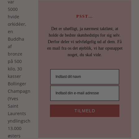
var
5000
hvide
PSST…
orkidéer,
Det er uhøfligt, ja nærmest taktløst, at
en
holde de bedste skønhedstips for sig selv.
Buddha
Derfor deler vi selvfølgelig ud af dem. Få
af
en mail fra os det øjeblik, vi har opsnappet
bronze
noget, du skal vide.
på 500
kilo, 30
kasser
Bollinger
Champagne
(Yves
Saint
TILMELD
Laurents
yndlingschampagne),
13.000
østers