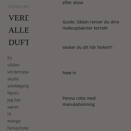
efter disse
KONKURRENCER
VERDENS
Guide: Sådan renser du dine
makeupbørster korrekt
ALLERSTØRSTE
DUFTLANCERING
Vasker du dit hår forkert?
En
sådan
verdensparfume
New in
skulle
selvfølgelig
fejres.
Panna cotta med
Jeg har
manukahonning
været
til
mange
fantastiske