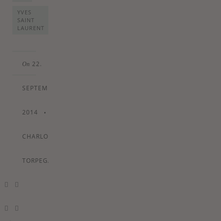
YVES
SAINT
LAURENT
22.
On
SEPTEMBER
2014
•
By
CHARLOTTE
TORPEGAARD