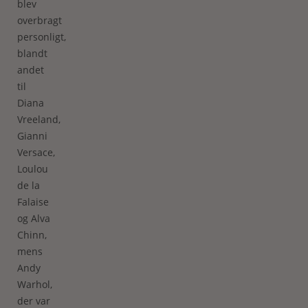
blev
overbragt
personligt,
blandt
andet
til
Diana
Vreeland,
Gianni
Versace,
Loulou
de la
Falaise
og Alva
Chinn,
mens
Andy
Warhol,
der var