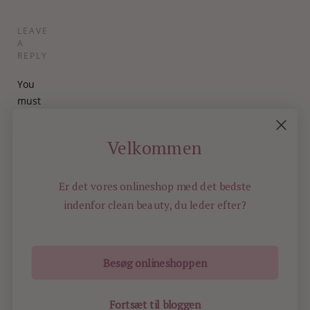
LEAVE
A
REPLY
You
must
be
logged
Velkommen
in
to
post a
comment.
Er det vores onlineshop med det bedste
indenfor
clean beauty, du leder efter?
Besøg onlineshoppen
ILOVEBEAUTY.DK - ALL RIGHTS RESERVED -
2014
Fortsæt til bloggen