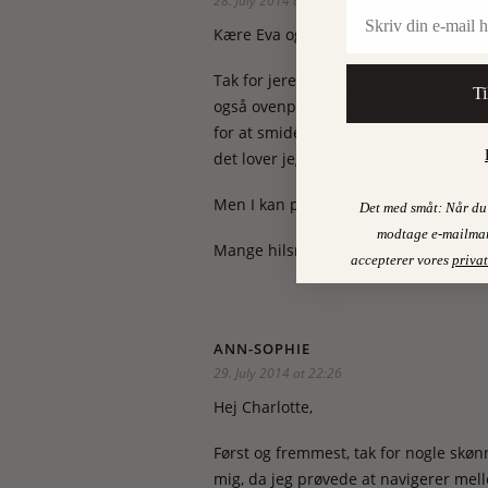
28. July 2014 at 23:24
Email
Kære Eva og Susie,
Tak for jeres kommentarer. Det er en
Ti
også ovenpå nylonstrømper, hvis du ha
for at smide strømperne, der hvor du 
det lover jeg – derimod får du stadig
Men I kan prøve selv, hvis I skulle væ
Det med småt: Når du 
modtage e-mailmar
Mange hilsner, Charlotte
accepterer vores
privat
ANN-SOPHIE
29. July 2014 at 22:26
Hej Charlotte,
Først og fremmest, tak for nogle s
mig, da jeg prøvede at navigerer melle