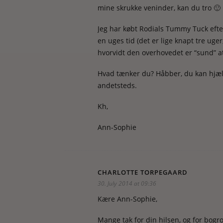
mine skrukke veninder, kan du tro 🙂
Jeg har købt Rodials Tummy Tuck efte
en uges tid (det er lige knapt tre uger,
hvorvidt den overhovedet er “sund” a
Hvad tænker du? Håbber, du kan hjælpe
andetsteds.
Kh,
Ann-Sophie
CHARLOTTE TORPEGAARD
30. July 2014 at 09:36
Kære Ann-Sophie,
Mange tak for din hilsen, og for bogros