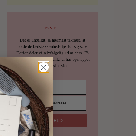
PSST…
Det er uhøfligt, ja nærmest taktløst, at
holde de bedste skønhedstips for sig selv.
Derfor deler vi selvfølgelig ud af dem. Få
en mail fra os det øjeblik, vi har opsnappet
noget, du skal vide.
TILMELD