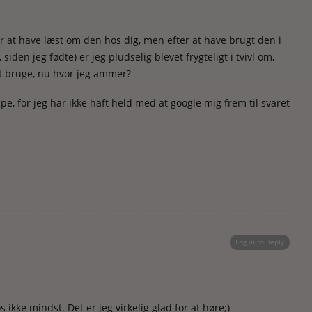
r at have læst om den hos dig, men efter at have brugt den i
 siden jeg fødte) er jeg pludselig blevet frygteligt i tvivl om,
t bruge, nu hvor jeg ammer?
, for jeg har ikke haft held med at google mig frem til svaret
Log in to Reply
 ikke mindst. Det er jeg virkelig glad for at høre;)