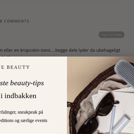
8 COMMENTS
Log in to Reply
 eller en kropsskin-tonic….begge dele lyder da ubehageligt
de !?
ste beauty-tips
Log in to Reply
 i indbakken
efalinger, sneakpeak på
editions og særlige events
Log in to Reply