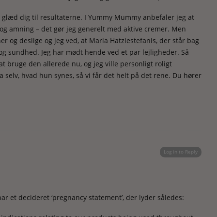
å glæd dig til resultaterne. I Yummy Mummy anbefaler jeg at
t og amning – det gør jeg generelt med aktive cremer. Men
 og deslige og jeg ved, at Maria Hatziestefanis, der står bag
og sundhed. Jeg har mødt hende ved et par lejligheder. Så
at bruge den allerede nu, og jeg ville personligt roligt
 selv, hvad hun synes, så vi får det helt på det rene. Du hører
Log in to Reply
 har et decideret ‘pregnancy statement’, der lyder således: