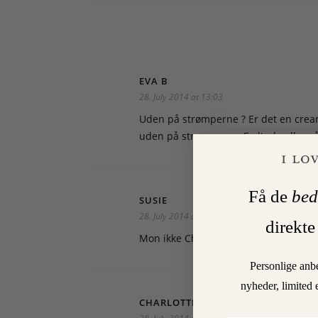
EVA B
28. July 2014 at 13:03
Uden på strømperne ? Er det en cream
uden på strømperne. Fedtede eller vå
Få de
bed
SUSIE
28. July 2014 at 23:18
direkte
Mon ikke Charlotte mente UNDER??
Personlige anb
nyheder, limited 
CHARLOTTE TORPEGAARD