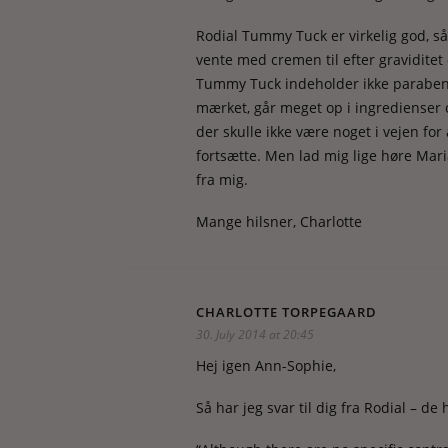
Rodial Tummy Tuck er virkelig god, s
vente med cremen til efter gravidite
Tummy Tuck indeholder ikke parabener
mærket, går meget op i ingredienser 
der skulle ikke være noget i vejen for 
fortsætte. Men lad mig lige høre Maria
fra mig.
Mange hilsner, Charlotte
CHARLOTTE TORPEGAARD
30. July 2014 at 20:45
Hej igen Ann-Sophie,
Så har jeg svar til dig fra Rodial – de