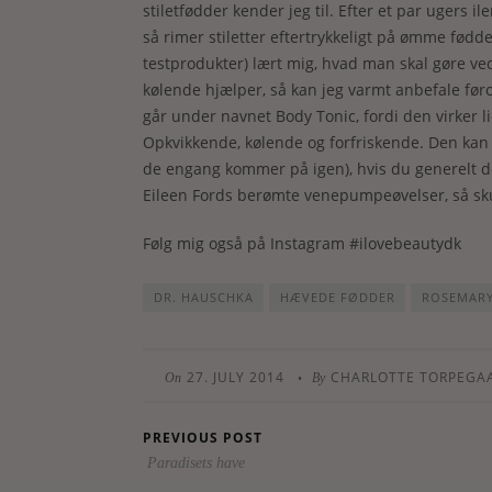
stiletfødder kender jeg til. Efter et par ugers
så rimer stiletter eftertrykkeligt på ømme fød
testprodukter) lært mig, hvad man skal gøre v
kølende hjælper, så kan jeg varmt anbefale fø
går under navnet Body Tonic, fordi den virker li
Opkvikkende, kølende og forfriskende. Den kan
de engang kommer på igen), hvis du generelt
Eileen Fords berømte venepumpeøvelser, så skul
Følg mig også på Instagram #ilovebeautydk
DR. HAUSCHKA
HÆVEDE FØDDER
ROSEMARY
27. JULY 2014
CHARLOTTE TORPEGA
•
On
By
PREVIOUS POST
Paradisets have