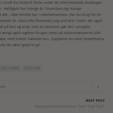
 ilen rundt fra show til show under de internationale modeuger
der. Heldigvis har mange år i branchen (og mange
ed det – ikke mindst her i sommervarmen. Har du brug for en
romtalte Dr. Hauschka Rosemary Leg and Arm Toner, der også
dt på ben og krop, som en skintonic gør det i ansigtet.
 i øvrigt også sagtens bruges uden på nylonstrømperne (når
 døjer med trætte, hævede ben. Supplerer du med modelmama
le du være ‘good to go’.
 LEG TONER
STILETTER
8
ARD
NEXT POST
Mandagssommerkonkurrence: Vind! Vind! Vind!