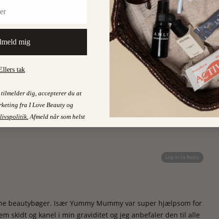
 tonic (ikke en creme), som kan sprayes direkte på huden, men
lmeld mig
r brug for en øjeblikkelig opfriskning eller ikke har mulighed
befinder dig. Strømperne bliver hverken våde eller fedtede,
Ellers tak
 den kølende, opfriskende effekt.
re så heldig at vinde i konkurrencen;)
tilmelder dig, accepterer du at
keting fra I Love Beauty og
livspolitik
.
Afmeld når som helst
Log in to Reply
kønne beautybøger. Især Yummy Mummy var super hjælpsom for
m skidt og kanel i min graviditet og jeg anbefaler den til alle