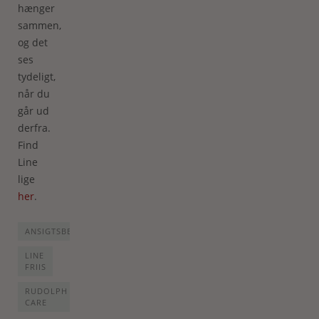
hænger
sammen,
og det
ses
tydeligt,
når du
går ud
derfra.
Find
Line
lige
her
.
ANSIGTSBEHANDLNG
LINE
FRIIS
RUDOLPH
CARE