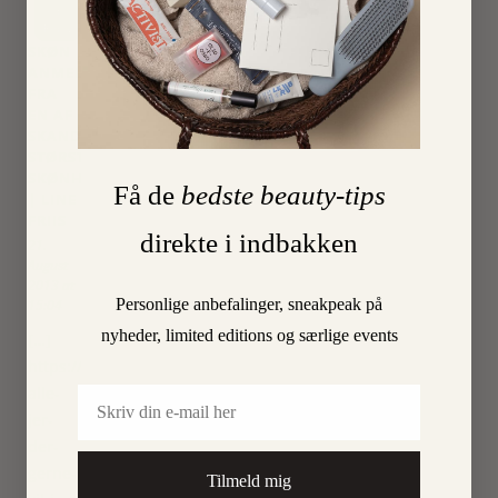
in to
Reply
SKØN
ANMELDELSE
FRA
EN AF
SKANDINAVIENS
STØRSTE
SKØNHEDSBLOGGERE
Få de
bedste beauty-tips
| LINE
FRIIS
direkte i indbakken
21.
August
2013 at
Personlige anbefalinger, sneakpeak på
15:04
nyheder, limited editions og særlige events
[…]
https://www.ilovebeauty.dk/skoenhed/til-
alle-
Email
jer-
der-
gerne-
Tilmeld mig