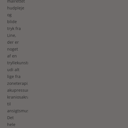
målrettet
hudpleje
og
blide
tryk fra
Line,
der er
noget
af en
tryllekunstner
udi alt
lige fra
zoneterapi,
akupressur,
kraniosakralterapi
til
ansigtsmuskulatur.
Det
hele