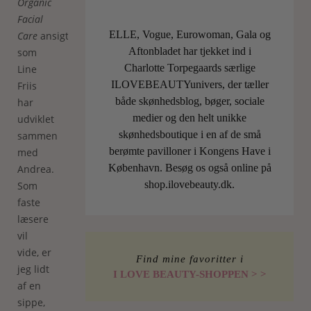
Organic
Facial
ELLE, Vogue, Eurowoman, Gala og
Care
ansigtsbehandling,
Aftonbladet har tjekket ind i
som
Charlotte Torpegaards særlige
Line
ILOVEBEAUTYunivers, der tæller
Friis
både skønhedsblog, bøger, sociale
har
medier og den helt unikke
udviklet
skønhedsboutique i en af de små
sammen
berømte pavilloner i Kongens Have i
med
København. Besøg os også online på
Andrea.
shop.ilovebeauty.dk.
Som
faste
læsere
vil
vide, er
Find mine favoritter i
jeg lidt
I LOVE BEAUTY-SHOPPEN > >
af en
sippe,