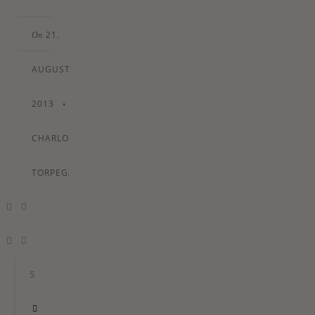
21.
On
AUGUST
2013
•
By
CHARLOTTE
TORPEGAARD
5