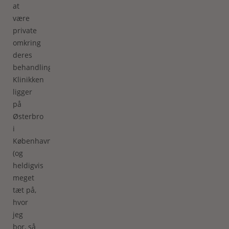
at
være
private
omkring
deres
behandlinger).
Klinikken
ligger
på
Østerbro
i
København
(og
heldigvis
meget
tæt på,
hvor
jeg
bor, så