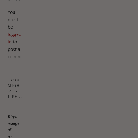
You
must
be
logged
in
to
post a
comment.
YOU
MIGHT
ALSO
LIKE...
Rigtig
mange
af
jer