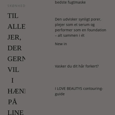
bedste fugtmaske
SKØNHED
TIL
Den udvisker synligt porer,
plejer som et serum og
ALLE
performer som en foundation
– alt sammen i ét
JER,
New in
DER
GERNE
Vasker du dit hår forkert?
VIL
I
I LOVE BEAUTYS contouring-
HÆNDERNE
guide
PÅ
LINE