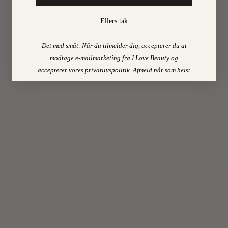
vil-i-
haenderne-
Ellers tak
pa-
line/2013/08/
Det med småt: Når du tilmelder dig, accepterer du at
[…]
modtage e-mailmarketing fra I Love Beauty og
accepterer vores
privatlivspolitik
.
Afmeld når som helst
LOUISE
Log
in to
ERIKSEN
Reply
21.
August
2013
at
21:15
Øv,
men
skulle
bo
på