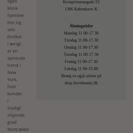
egen
Kronprinsessegade 23
klinik
1306 København K
hjemme
hos sig
Åbningstider
selv
Mandag 11.00-17.30
(hvilket
Tirsdag 11.00-17.30
i øvrigt
Onsdag 11.00-17.30
er en
Torsdag 11.00-17.30
spirende
Fredag 11.00-17.30
trend i
Lørdag 11.00-15.00
New
Besøg os også online på
York,
shop.ilovebeauty.dk
hvor
kvinder
i
stadigt
stigende
grad
foretrækker