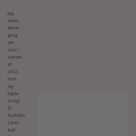
Jeg
skrev
første
gang
om
Line i
starten
af
2012,
hvor
jeg
lagde
ansigt
til
Rudolph
Cares
Acai