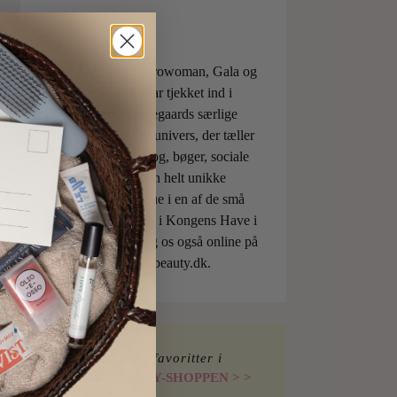
ELLE, Vogue, Eurowoman, Gala og
Aftonbladet har tjekket ind i
Charlotte Torpegaards særlige
ILOVEBEAUTYunivers, der tæller
både skønhedsblog, bøger, sociale
medier og den helt unikke
skønhedsboutique i en af de små
berømte pavilloner i Kongens Have i
København. Besøg os også online på
shop.ilovebeauty.dk.
Find mine favoritter i
I LOVE BEAUTY-SHOPPEN > >