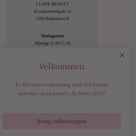
I LOVE BEAUTY
Kronprinsessegade 23
1306 København K
Åbningstider
Mandag 11.00-17.30
Tirsdag 11.00-17.30
Onsdag 11.00-17.30
Velkommen
Torsdag 11.00-17.30
Fredag 11.00-17.30
Lørdag 11.00-15.00
Er det vores onlineshop med det bedste
Besøg os også online på
indenfor
clean beauty, du leder efter?
shop.ilovebeauty.dk
Besøg onlineshoppen