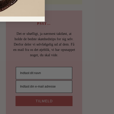
PSST…
Det er uhøfligt, ja nærmest taktløst, at
holde de bedste skønhedstips for sig selv.
Derfor deler vi selvfølgelig ud af dem. Få
en mail fra os det øjeblik, vi har opsnappet
noget, du skal vide.
TILMELD