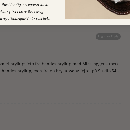
tilmelder dig, accepterer du at
…!? ☺️
keting fra I Love Beauty og
livspolitik
.
Afmeld når som helst
Log in to Reply
som et bryllupsfoto fra hendes bryllup med Mick Jagger – men
ra hendes bryllup, men fra en bryllupsdag fejret på Studio 54 –