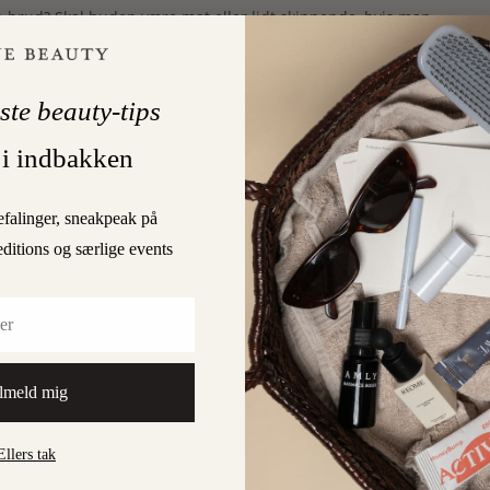
 brud? Skal huden være mat eller lidt skinnende, hvis man
hvad med tårerne og øjenmakeuppen? Jeg iler fluks med hjælp,
uide til bryllupsmakeup, som jeg har lavet, lige her
. Og ja,
r, gæster og andre festglade mennesker.
ste beauty-tips
 i indbakken
efalinger, sneakpeak på
2
ARD
editions og særlige events
NEXT POST
Jeres kommentarer betyder virkelig noget!
lmeld mig
2 COMMENTS
Ellers tak
Log in to Reply