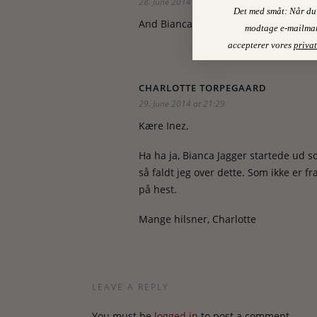
28. June 2014 at 21:37
Det med småt: Når du 
And Bianca Jagger on the white horse
modtage e-mailmar
accepterer vores
privat
CHARLOTTE TORPEGAARD
29. June 2014 at 21:29
Kære Inez,
Ha ha ja, Bianca Jagger startede ud 
så faldt jeg over dette. Som ikke er f
på hest.
Mange hilsner, Charlotte
LEAVE A REPLY
You must be
logged in
to post a comment.