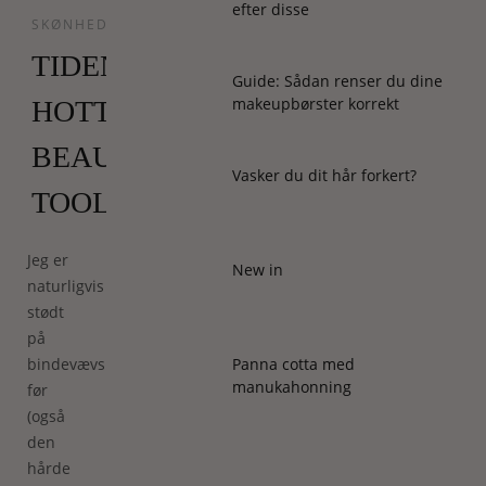
efter disse
SKØNHED
TIDENS
Guide: Sådan renser du dine
makeupbørster korrekt
HOTTESTE
BEAUTY
Vasker du dit hår forkert?
TOOL
Jeg er
New in
naturligvis
stødt
på
bindevævsmassage
Panna cotta med
manukahonning
før
(også
den
hårde