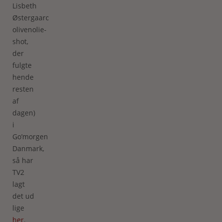
Lisbeth
Østergaards
olivenolie-
shot,
der
fulgte
hende
resten
af
dagen)
i
Go’morgen
Danmark,
så har
TV2
lagt
det ud
lige
her
.