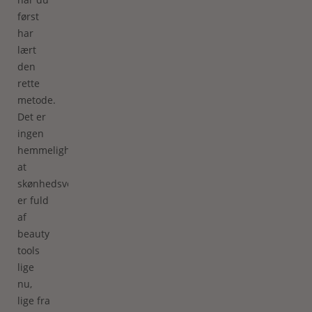
først
har
lært
den
rette
metode.
Det er
ingen
hemmelighed,
at
skønhedsverdenen
er fuld
af
beauty
tools
lige
nu,
lige fra