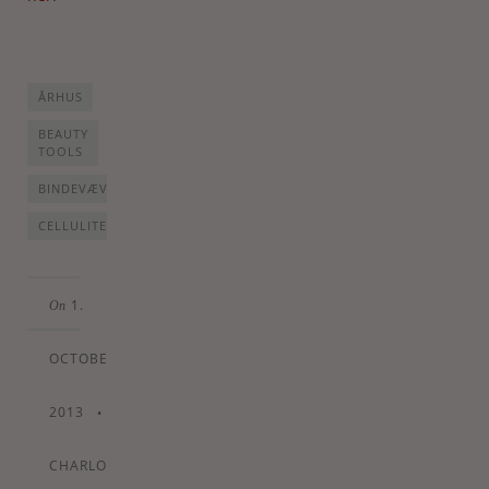
ÅRHUS
BEAUTY
TOOLS
BINDEVÆVSMASSAGE
CELLULITE
1.
On
OCTOBER
2013
•
By
CHARLOTTE