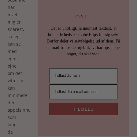
har
lovet
PSST…
mig én
Det er uhøfligt, ja nærmest taktløst, at
snarest,
holde de bedste skønhedstips for sig selv.
så jeg
Derfor deler vi selvfølgelig ud af dem. Få
kan se
en mail fra os det øjeblik, vi har opsnappet
med
noget, du skal vide.
egne
øjne,
om det
vitterlig
kan
minimere
den
TILMELD
appelsinhud,
som
langt
de