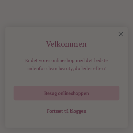
specielt
rettet
mod
hår,
hud
og
Velkommen
negle
modtages
med
Er det vores onlineshop med det bedste
kyshånd!
indenfor
clean beauty, du leder efter?
Rigtig,
rigtig
god
Besøg onlineshoppen
aften!
Fortsæt til bloggen
Mange
hilsner,
Mie