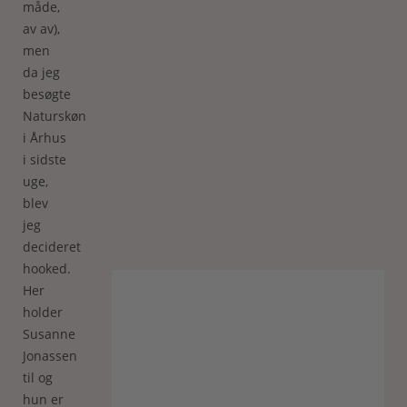
måde,
av av),
men
da jeg
besøgte
Naturskøn
i Århus
i sidste
uge,
blev
jeg
decideret
hooked.
Her
holder
Susanne
Jonassen
til og
hun er