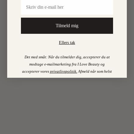
Email
en
masse
på
Tilmeld mig
bloggen
i
den
Ellers tak
seneste
tid,
Det med småt: Når du tilmelder dig, accepterer du at
og
modtage e-mailmarketing fra I Love Beauty og
som
accepterer vores
privatlivspolitik
.
Afmeld når som helst
jeg
ofte
nævner
er
jeg
en
16-
årig
pige,