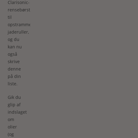
Clarisonic-
rensebørster
til
opstrammende
jaderuller,
og du
kan nu
også
skrive
denne
på din
liste.
Gik du
glip af
indslaget
om
olier
(og