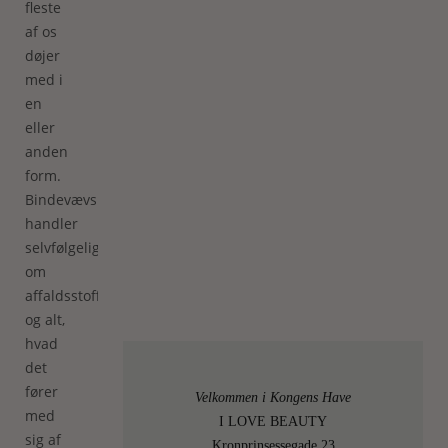
fleste
af os
døjer
med i
en
eller
anden
form.
Bindevævsmassage
handler
selvfølgelig
om
affaldsstoffer
og alt,
hvad
det
fører
Velkommen i Kongens Have
med
I LOVE BEAUTY
sig af
Kronprinsessegade 23