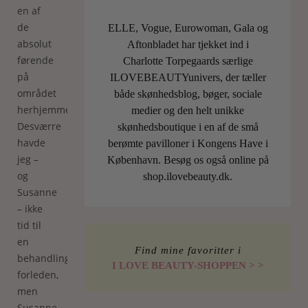
en af
de
ELLE, Vogue, Eurowoman, Gala og
absolut
Aftonbladet har tjekket ind i
førende
Charlotte Torpegaards særlige
på
ILOVEBEAUTYunivers, der tæller
området
både skønhedsblog, bøger, sociale
herhjemme.
medier og den helt unikke
Desværre
skønhedsboutique i en af de små
havde
berømte pavilloner i Kongens Have i
jeg –
København. Besøg os også online på
og
shop.ilovebeauty.dk.
Susanne
– ikke
tid til
en
Find mine favoritter i
behandling
I LOVE BEAUTY-SHOPPEN > >
forleden,
men
Susanne