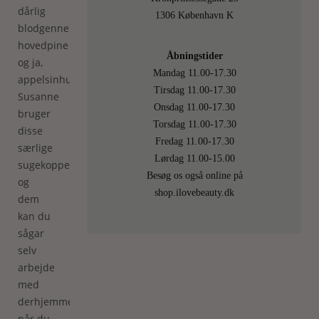
dårlig
1306 København K
blodgennemstrømning,
hovedpine
Åbningstider
og ja,
Mandag 11.00-17.30
appelsinhud.
Tirsdag 11.00-17.30
Susanne
Onsdag 11.00-17.30
bruger
Torsdag 11.00-17.30
disse
Fredag 11.00-17.30
særlige
Lørdag 11.00-15.00
sugekopper,
Besøg os også online på
og
shop.ilovebeauty.dk
dem
kan du
sågar
selv
arbejde
med
derhjemme,
når du