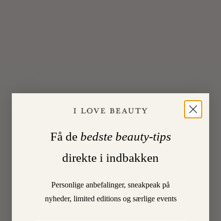
olier,
da
min
hud
i
sær
i
øjeblikket
har
tendens
til
at
Få de
bedste beauty-tips
blive
direkte i indbakken
tør.
Jeg
har
Personlige anbefalinger, sneakpeak på
skrevet
nyheder, limited editions og særlige events
og
spurgt