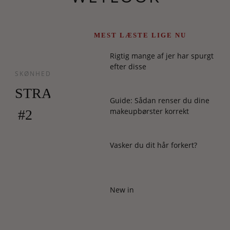
MEST LÆSTE LIGE NU
Rigtig mange af jer har spurgt
efter disse
SKØNHED
STRANDSPA
Guide: Sådan renser du dine
makeupbørster korrekt
#2
Selv
Vasker du dit hår forkert?
om
det
uglede
strandhår
New in
har
fået
en