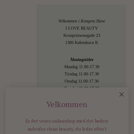
0
Velkommen i Kongens Have
I LOVE BEAUTY
Kronprinsessegade 23
1306 København K
Åbningstider
Mandag 11.00-17.30
Tirsdag 11.00-17.30
Onsdag 11.00-17.30
Torsdag 11.00-17.30
Fredag 11.00-17.30
Velkommen
Lørdag 11.00-15.00
Besøg os også online på
shop.ilovebeauty.dk
Er det vores onlineshop med det bedste
indenfor
clean beauty, du leder efter?