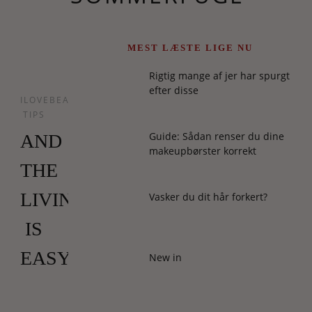
MEST LÆSTE LIGE NU
Rigtig mange af jer har spurgt
efter disse
ILOVEBEAUTY
TIPS
Guide: Sådan renser du dine
AND
makeupbørster korrekt
THE
LIVIN’
Vasker du dit hår forkert?
IS
EASY
New in
Uh,
jeg