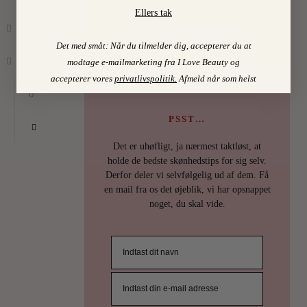
Ellers tak
Find mine favoritter i
I LOVE BEAUTY-SHOPPEN > >
Det med småt: Når du tilmelder dig, accepterer du at
modtage e-mailmarketing fra I Love Beauty og
accepterer vores
privatlivspolitik
.
Afmeld når som helst
0
PSST…
Det er uhøfligt, ja nærmest taktløst, at
holde de bedste skønhedstips for sig selv.
Derfor deler vi selvfølgelig ud af dem. Få
en mail fra os det øjeblik, vi har opsnappet
noget, du skal vide.