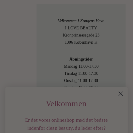
Velkommen i Kongens Have
I LOVE BEAUTY
Kronprinsessegade 23
1306 København K
Åbningstider
Mandag 11.00-17.30
Tirsdag 11.00-17.30
Onsdag 11.00-17.30
Torsdag 11.00-17.30
Fredag 11.00-17.30
Velkommen
Lørdag 11.00-15.00
Besøg os også online på
shop.ilovebeauty.dk
Er det vores onlineshop med det bedste
indenfor
clean beauty, du leder efter?