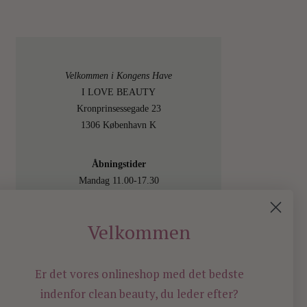
Velkommen i Kongens Have
I LOVE BEAUTY
Kronprinsessegade 23
1306 København K
Åbningstider
Mandag 11.00-17.30
Tirsdag 11.00-17.30
Onsdag 11.00-17.30
Velkommen
Torsdag 11.00-17.30
Fredag 11.00-17.30
Lørdag 11.00-15.00
Er det vores onlineshop med det bedste
Besøg os også online på
indenfor
clean beauty, du leder efter?
shop.ilovebeauty.dk