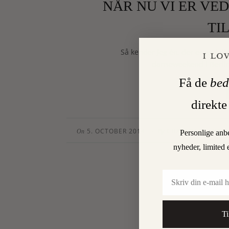
NÅR NU VI ER VED
TI
Så kender jeg én, der er god til
danseweekend i Berlin
Få de
bed
direkte
5. OCTOBER 2014
CHARLOTTE TORP
•
On
By
Personlige anb
nyheder, limited 
Email
Ti