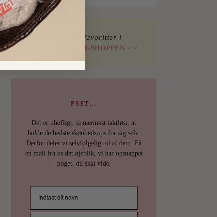
Find mine favoritter i
I LOVE BEAUTY-SHOPPEN > >
PSST…
Det er uhøfligt, ja nærmest taktløst, at
holde de bedste skønhedstips for sig selv.
Derfor deler vi selvfølgelig ud af dem. Få
en mail fra os det øjeblik, vi har opsnappet
noget, du skal vide.