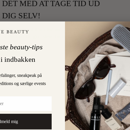
 DÉT MED AT TAGE TID UD
L DIG SELV!
 det. Hun tager på Silent Retreats i Mexico eller
, og det har hun gjort siden hendes…
ste beauty-tips
LÆS MERE
 i indbakken
0
EGAARD
efalinger, sneakpeak på
editions og særlige events
lmeld mig