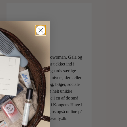
ELLE, Vogue, Eurowoman, Gala og
Aftonbladet har tjekket ind i
Charlotte Torpegaards særlige
ILOVEBEAUTYunivers, der tæller
både skønhedsblog, bøger, sociale
medier og den helt unikke
skønhedsboutique i en af de små
berømte pavilloner i Kongens Have i
København. Besøg os også online på
shop.ilovebeauty.dk.