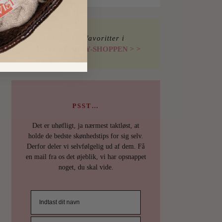
Find mine favoritter i
I LOVE BEAUTY-SHOPPEN > >
PSST…
Det er uhøfligt, ja nærmest taktløst, at
holde de bedste skønhedstips for sig selv.
Derfor deler vi selvfølgelig ud af dem. Få
en mail fra os det øjeblik, vi har opsnappet
noget, du skal vide.