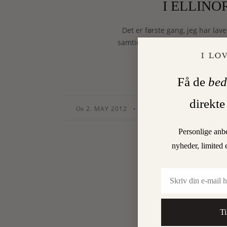
I ELLIN
Det er første gang, jeg har la
samtidig. ”Jeg har ikke nået det
Få de
bed
direkte
2. MAY 2012
CHARLOTTE TORPEGAA
•
On
By
Personlige anb
nyheder, limited 
Email
Ti