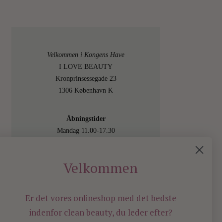
Velkommen i Kongens Have
I LOVE BEAUTY
Kronprinsessegade 23
1306 København K
Åbningstider
Mandag 11.00-17.30
Tirsdag 11.00-17.30
Onsdag 11.00-17.30
Velkommen
Torsdag 11.00-17.30
Fredag 11.00-17.30
Lørdag 11.00-15.00
Er det vores onlineshop med det bedste
Besøg os også online på
indenfor
clean beauty, du leder efter?
shop.ilovebeauty.dk