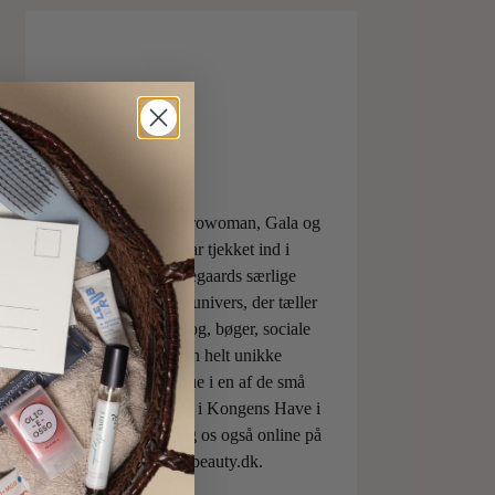
ELLE, Vogue, Eurowoman, Gala og
Aftonbladet har tjekket ind i
Charlotte Torpegaards særlige
ILOVEBEAUTYunivers, der tæller
både skønhedsblog, bøger, sociale
medier og den helt unikke
skønhedsboutique i en af de små
berømte pavilloner i Kongens Have i
København. Besøg os også online på
shop.ilovebeauty.dk.