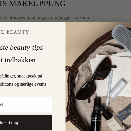
ORS MAKEUPPUNG
vet et interview med nogen, der lægger makeup
,” siger hun og finder den mørkeblå øjenblyant…
LÆS MERE
ste beauty-tips
 i indbakken
8
RD
efalinger, sneakpeak på
editions og særlige events
lmeld mig