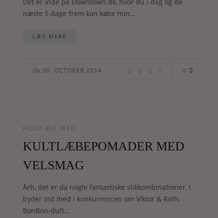
Det er inde på Downtown.dk, hvor du i dag og de
næste 5 dage frem kan købe min…
LÆS MERE
9
30. OCTOBER 2014
On
HOLD ØJE MED
KULTLÆBEPOMADER MED
VELSMAG
Årh, det er da nogle fantastiske slikkombinationer, I
byder ind med i konkurrencen om Viktor & Rolfs
BonBon-duft…