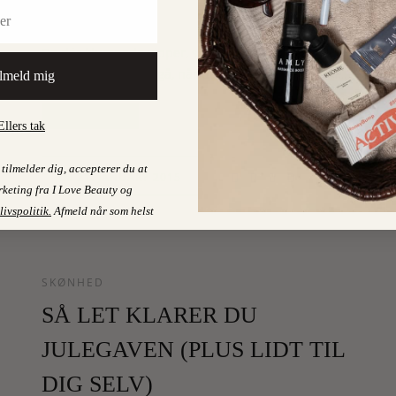
VÆRE!
De dér klumpede vipper, som du bruger tid og
remedier på at undgå, når du lægger mascara om…
lmeld mig
LÆS MERE
Ellers tak
tilmelder dig, accepterer du at
2
21. JANUARY 2015
On
keting fra I Love Beauty og
livspolitik
.
Afmeld når som helst
SKØNHED
SÅ LET KLARER DU
JULEGAVEN (PLUS LIDT TIL
DIG SELV)