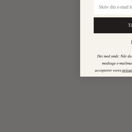
Email
Ti
Det med småt: Når du 
modtage e-mailmar
accepterer vores
privat