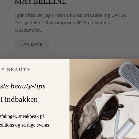
MAYBELLINE
I går aftes var jeg til den smukke prisuddeling DANSK
Design Talent Magasinprisen 2015 på Statens
Museum for…
LÆS MERE
2
23. OCTOBER 2015
On
ste beauty-tips
 i indbakken
ILOVEBEAUTY TIPS
efalinger, sneakpeak på
KLUMPER DINE VIPPER? SÅ
editions og særlige events
ER DET LIGE SOM DET SKAL