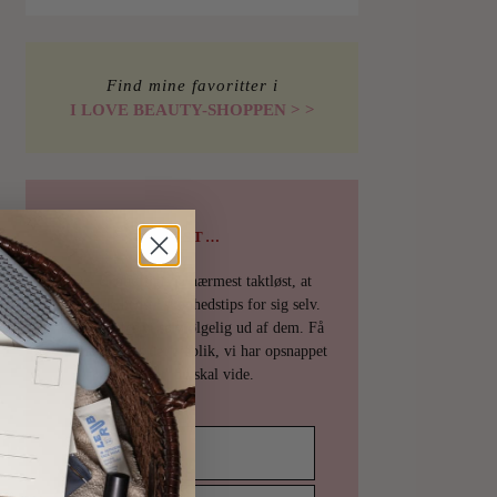
Find mine favoritter i
I LOVE BEAUTY-SHOPPEN > >
PSST…
Det er uhøfligt, ja nærmest taktløst, at
holde de bedste skønhedstips for sig selv.
Derfor deler vi selvfølgelig ud af dem. Få
en mail fra os det øjeblik, vi har opsnappet
noget, du skal vide.