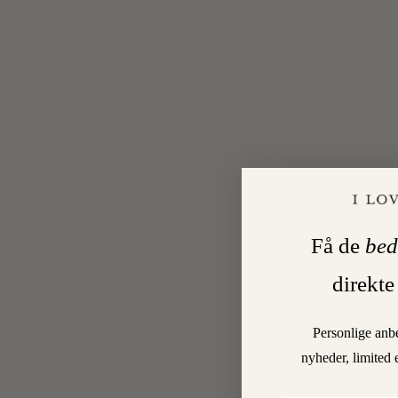
Få de
bed
direkte
Personlige anb
nyheder, limited 