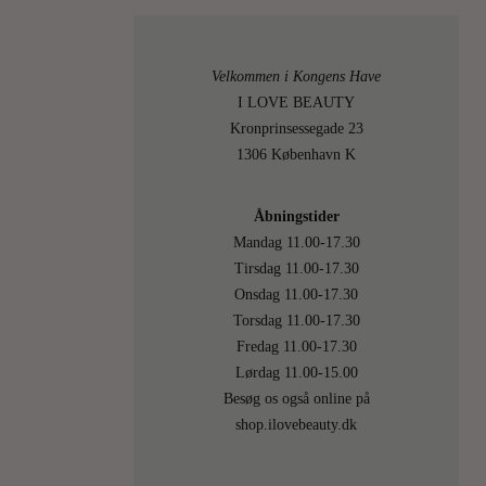
Mens
de
franske
Velkommen i Kongens Have
kvinder
I LOVE BEAUTY
er
Kronprinsessegade 23
berømte
1306 København K
(og
berygted
for
Åbningstider
deres
Mandag 11.00-17.30
skødesl
Tirsdag 11.00-17.30
pandehå
Onsdag 11.00-17.30
og
Torsdag 11.00-17.30
røde
Fredag 11.00-17.30
læbestift
Lørdag 11.00-15.00
så
Besøg os også online på
er
shop.ilovebeauty.dk
de…