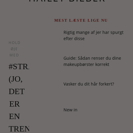
MEST LÆSTE LIGE NU
Rigtig mange af jer har spurgt
efter disse
HOLD
ØJE
MED
Guide: Sådan renser du dine
makeupbørster korrekt
#STRAWBERRYMAKEUP
(JO,
Vasker du dit hår forkert?
DET
ER
New in
EN
TREND