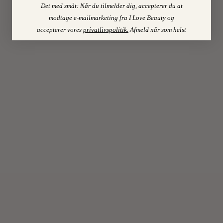
Det med småt: Når du tilmelder dig, accepterer du at
Osso…
modtage e-mailmarketing fra I Love Beauty og
accepterer vores
privatlivspolitik
.
Afmeld når som helst
LÆS
MERE
10
On
MAR
2023
0