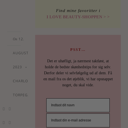
Find mine favoritter i
LÆS
MERE
I LOVE BEAUTY-SHOPPEN > >
12.
On
PSST…
AUGUST
Det er uhøfligt, ja nærmest taktløst, at
2023
•
holde de bedste skønhedstips for sig selv.
By
Derfor deler vi selvfølgelig ud af dem. Få
en mail fra os det øjeblik, vi har opsnappet
CHARLOTTE
noget, du skal vide.
TORPEGAARD