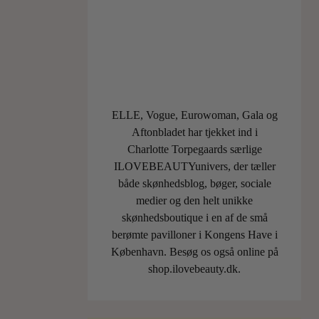
står
bag
#strawberrymakeup
–
den
nye
skønhedstendens,
ELLE, Vogue, Eurowoman, Gala og
der
Aftonbladet har tjekket ind i
render
Charlotte Torpegaards særlige
som
ILOVEBEAUTYunivers, der tæller
en
både skønhedsblog, bøger, sociale
løbeild
medier og den helt unikke
på
skønhedsboutique i en af de små
de
berømte pavilloner i Kongens Have i
sociale
København. Besøg os også online på
medier
shop.ilovebeauty.dk.
i
øjeblikket.
Vi…