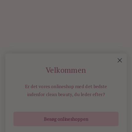
AUGU
2022
0
Velkommen
Er det vores onlineshop med det bedste
indenfor
clean beauty, du leder efter?
Besøg onlineshoppen
ILOVEBEAUTY.DK - ALL RIGHTS RESERVED -
2022