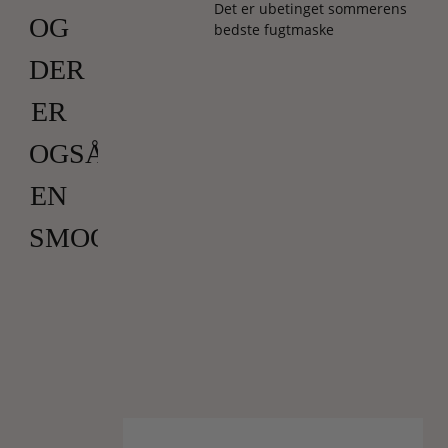
Det er ubetinget sommerens
OG
bedste fugtmaske
DER
ER
OGSÅ
EN
SMOOTHIE)
Det
er
skønhedsverdenens
muse,
Hailey
Bieber,
der