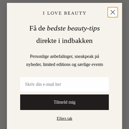
TAS
‘Min
favorit
Få de
bedste beauty-tips
til
at
direkte i indbakken
opnå
den
Personlige anbefalinger, sneakpeak på
der
nyheder, limited editions og særlige events
sexede
rødmen
Email
i
kindern
er
en
Tilmeld mig
multiba
fra
Ellers tak
Olio
E