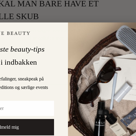
KAL MAN BARE HAVE ET
ILLE SKUB
procent af befolkningen, der aldrig har set det
le på lårene, så er cellulite med en…
ste beauty-tips
LÆS MERE
 i indbakken
5
AARD
efalinger, sneakpeak på
editions og særlige events
lmeld mig