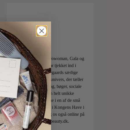
ELLE, Vogue, Eurowoman, Gala og
Aftonbladet har tjekket ind i
Charlotte Torpegaards særlige
ILOVEBEAUTYunivers, der tæller
både skønhedsblog, bøger, sociale
medier og den helt unikke
skønhedsboutique i en af de små
berømte pavilloner i Kongens Have i
København. Besøg os også online på
shop.ilovebeauty.dk.