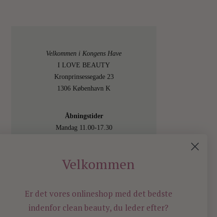
Velkommen i Kongens Have
I LOVE BEAUTY
Kronprinsessegade 23
1306 København K
Åbningstider
Mandag 11.00-17.30
Tirsdag 11.00-17.30
Onsdag 11.00-17.30
Velkommen
Torsdag 11.00-17.30
Fredag 11.00-17.30
Lørdag 11.00-15.00
Er det vores onlineshop med det bedste
Besøg os også online på
indenfor
clean beauty, du leder efter?
shop.ilovebeauty.dk