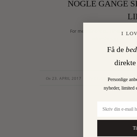
NOGLE GANGE S
L
For medmindre du tilhører de 10 
mindste spor af en bu
Få de
bed
direkte
23. APRIL 2017
CHARLOTTE TORPEG
•
On
By
Personlige anb
nyheder, limited 
Email
Ti