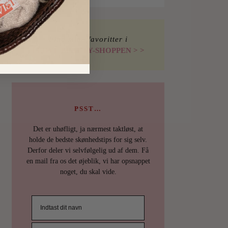
Find mine favoritter i
I LOVE BEAUTY-SHOPPEN > >
PSST…
Det er uhøfligt, ja nærmest taktløst, at
holde de bedste skønhedstips for sig selv.
Derfor deler vi selvfølgelig ud af dem. Få
en mail fra os det øjeblik, vi har opsnappet
noget, du skal vide.