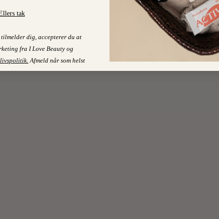
Ellers tak
LÆS MERE
tilmelder dig, accepterer du at
keting fra I Love Beauty og
8
16. SEPTEMBER 2012
On
livspolitik
.
Afmeld når som helst