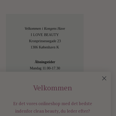
Velkommen i Kongens Have
I LOVE BEAUTY
Kronprinsessegade 23
1306 København K
Åbningstider
Mandag 11.00-17.30
Tirsdag 11.00-17.30
Onsdag 11.00-17.30
Velkommen
Torsdag 11.00-17.30
Fredag 11.00-17.30
Lørdag 11.00-15.00
Er det vores onlineshop med det bedste
Besøg os også online på
indenfor
clean beauty, du leder efter?
shop.ilovebeauty.dk