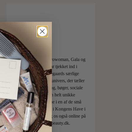
ELLE, Vogue, Eurowoman, Gala og
Aftonbladet har tjekket ind i
Charlotte Torpegaards særlige
ILOVEBEAUTYunivers, der tæller
både skønhedsblog, bøger, sociale
medier og den helt unikke
skønhedsboutique i en af de små
berømte pavilloner i Kongens Have i
København. Besøg os også online på
shop.ilovebeauty.dk.