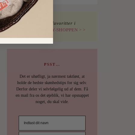
Find mine favoritter i
I LOVE BEAUTY-SHOPPEN > >
PSST…
Det er uhøfligt, ja nærmest taktløst, at
holde de bedste skønhedstips for sig selv.
Derfor deler vi selvfølgelig ud af dem. Få
en mail fra os det øjeblik, vi har opsnappet
noget, du skal vide.