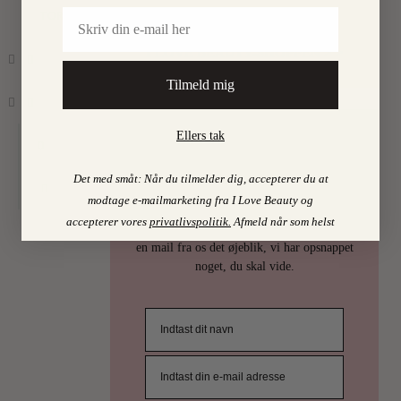
Email
TORPEGAARD
Find mine favoritter i
I LOVE BEAUTY-SHOPPEN > >
Tilmeld mig
Ellers tak
0
PSST…
Det med småt: Når du tilmelder dig, accepterer du at
Det er uhøfligt, ja nærmest taktløst, at
modtage e-mailmarketing fra I Love Beauty og
holde de bedste skønhedstips for sig selv.
accepterer vores
privatlivspolitik
.
Afmeld når som helst
Derfor deler vi selvfølgelig ud af dem. Få
en mail fra os det øjeblik, vi har opsnappet
noget, du skal vide.