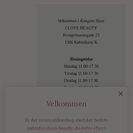
Velkommen i Kongens Have
I LOVE BEAUTY
Kronprinsessegade 23
1306 København K
Åbningstider
Mandag 11.00-17.30
Tirsdag 11.00-17.30
Onsdag 11.00-17.30
Torsdag 11.00-17.30
Fredag 11.00-17.30
Velkommen
Lørdag 11.00-15.00
Besøg os også online på
shop.ilovebeauty.dk
Er det vores onlineshop med det bedste
indenfor
clean beauty, du leder efter?