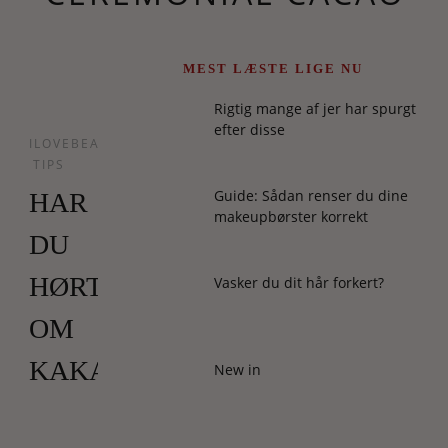
MEST LÆSTE LIGE NU
Rigtig mange af jer har spurgt
efter disse
ILOVEBEAUTY
TIPS
Guide: Sådan renser du dine
HAR
makeupbørster korrekt
DU
HØRT
Vasker du dit hår forkert?
OM
KAKAOCEREMONIER?
New in
Det
kunne