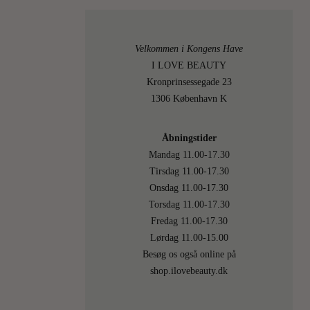
forår,
det
sner
Velkommen i Kongens Have
udenfor,
I LOVE BEAUTY
men
Kronprinsessegade 23
det
1306 København K
betyder
jo…
Åbningstider
Mandag 11.00-17.30
LÆS
MERE
Tirsdag 11.00-17.30
Onsdag 11.00-17.30
Torsdag 11.00-17.30
14
On
Fredag 11.00-17.30
Lørdag 11.00-15.00
APRIL
Besøg os også online på
shop.ilovebeauty.dk
2017