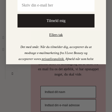
Email
2017
•
By
Find mine favoritter i
CHARLOTTE
I LOVE BEAUTY-SHOPPEN > >
Tilmeld mig
TORPEGAARD
Ellers tak
PSST…
Det med småt: Når du tilmelder dig, accepterer du at
modtage e-mailmarketing fra I Love Beauty og
Det er uhøfligt, ja nærmest taktløst, at
holde de bedste skønhedstips for sig selv.
accepterer vores
privatlivspolitik
.
Afmeld når som helst
0
Derfor deler vi selvfølgelig ud af dem. Få
en mail fra os det øjeblik, vi har opsnappet
noget, du skal vide.
ILOVEB
TIPS
MÅS
LIG